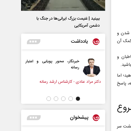
ببینید | غنیمت بزرگ ایرانی‌ها در جنگ با
دشمن آمریکایی
ه شدن و
یادداشت
 کمک آن
طبان و
گار، محور پویایی و اعتبار
دروازه‌بانی اندوه در مسیر امید
اشید.
ه
سپیده اشرفی - روزنامه‌نگار
ید؛ اما
 کارشناس ارشد رسانه
ه، پاسخ
روع
پیشخوان
زید، لازم است این ۶ مرحله را پشت سر