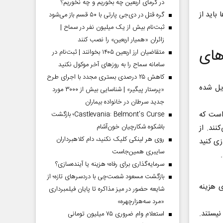
در گرمای اربعین چه بخوریم و چه نخوریم؟
باید از
گره قتل در دی‌جی پارتی با ۵۰ قسم باز می‌شود
ثبت‌نام بیش از یک میلیون نفر در سماح |
زائران «همیار اربعین» را نصب کنند
های
متقاضیان ارز اربعین ۱۴۰۵ بخوانند | ثبت‌نام در
سامانه سماح را به روز‌های آخر موکول نکنید
کاهش ۲۵ درصدی بستری مجدد با اجرای طرح
یل شده
«پرستار پیگیر» | شناسایی بیش از ۳۰۰۰ مورد
جدید سرطان در خانواده بیماران
 است که
Castlevania: Belmont’s Curse؛ بازگشت
باشکوه شکارچیان خون‌آشام
نند. از
روی هر لینکی کلیک نکنید، دام کلاهبرداران
ازی کنید
سایبری همین‌جاست
سرمایه‌گذاری برای رفاه؛ هزینه یا آینده‌سازی؟
بازگشت مسعود شصت‌چی با دردسر‌های تازه؛ از
 هزینه
شایعه حضور در میز مذاکره تا پایان فیلمبرداری
«مرد سه‌هزارچهره»
نیستند.
استعلام وام ضروری ۷۵ میلیون تومانی