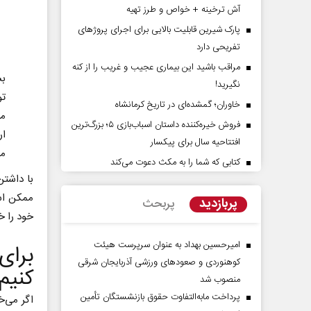
آش ترخینه + خواص و طرز تهیه
پارک شیرین قابلیت‌ بالایی برای اجرای پروژهای
تفریحی دارد
مراقب باشید این بیماری عجیب و غریب را از کنه
بس
نگیرید!
تو
خاوران؛ گمشده‌ای در تاریخ کرمانشاه
می
فروش خیره‌کننده داستان اسباب‌بازی ۵؛ بزرگ‌ترین
ار
افتتاحیه سال برای پیکسار
راوی حقیقتِ آرامش‌ بخش
روز روایتگران حقیقت
مش
کتابی که شما را به مکث دعوت می‌کند
با داشتن
دکتر حسین قرایی - مدیر کل روابط 
ممکن است
پربازدید
پربحث
رسانه ملی
خود را خ
امیرحسین بهداد به عنوان سرپرست هیئت
برای
کوهنوردی و صعودهای ورزشی آذربایجان شرقی
کنیم
منصوب شد
پرداخت مابه‌التفاوت حقوق بازنشستگان تأمین