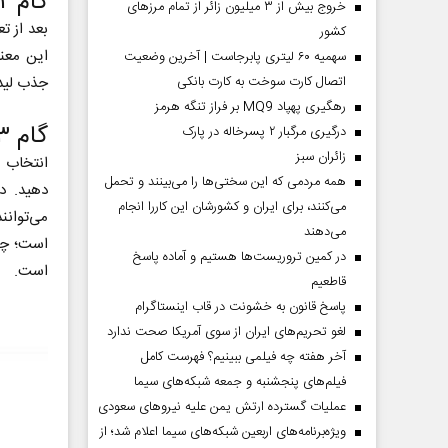
گام ۲: لیست ایمیل خود را بسازید
خروج بیش از ۳ میلیون زائر از تمام مرز‌های
بعد از ت
کشور
این معن
سهمیه ۶۰ لیتری پابرجاست | آخرین وضعیت
اتصال کارت سوخت به کارت بانکی
جذب لید 
رهگیری پهپاد MQ9 بر فراز تنگه هرمز
گام ۳: پلتفرم مناسبی را انتخاب کنید
درگیری مرگبار ۲ پسرخاله در پارک
‌زائران سبز
انتخاب ی
همه مردمی که این سختی‌ها را می‌بینند و تحمل
دهید. د
می‌کنند، برای ایران و کشورشان این کاررا انجام
می‌توانن
می‌دهند
است؛ چون
در کمین تروریست‌ها هستیم و آماده پاسخ
است.
قاطعیم
پاسخ قانون به خشونت در قاب اینستاگرام
لغو تحریم‌های ایران از سوی آمریکا صحت ندارد
آخر هفته چه فیلمی ببینیم؟ فهرست کامل
فیلم‌های پنجشنبه و جمعه شبکه‌های سیما
عملیات گسترده ارتش یمن علیه نیروهای سعودی
ویژه‌برنامه‌های اربعین شبکه‌های سیما اعلام شد؛ از