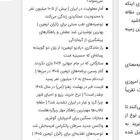
نمی‌شوند؟
ی اینکه
آمار معلولیت در ایران | بیش از ۱۰.۵ میلیون نفر
ن مقاله
با محدودیت عملکردی زندگی می‌کنند
اشید.
توصیه‌های طب سنتی برای زائران اربعین |
ن زمینه
بهترین نوشیدنی ضد عطش و راهکارهای
پیشگیری از گرمازدگی
راز ماندگاری «رادیو اربعین» از زبان دو گوینده؛
رسانه‌ای که حسینیه است
ستارگانی که در جام جهانی ۲۰۲۶ بازی نکردند
‌معنای
آغاز رسمی برنامه‌های اربعین ۱۴۰۵ در مرز‌ها |
ثبت‌نام سماح به ۱.۷ میلیون نفر رسید
 امروزی
قیمت قبر در بهشت زهرا (س) در سال ۱۴۰۵
تقریباً
چقدر است؟ | نرخ خرید، رزرو و احیای قبور
چرا گرد و غبار در ایران تشدید شد؟ | حقابه
کنند تا
تالاب‌ها مهم‌ترین راهکار مهار ریزگردهاست
 نوع از
مجازات سنگین برای آدم‌ربایان گوش‌بر
رید. به
واکسن جدید سرطان پانکراس امیدبخش شد
یل شده
توصیه‌های تغذیه‌ای برای زائران اربعین ۱۴۰۵ |