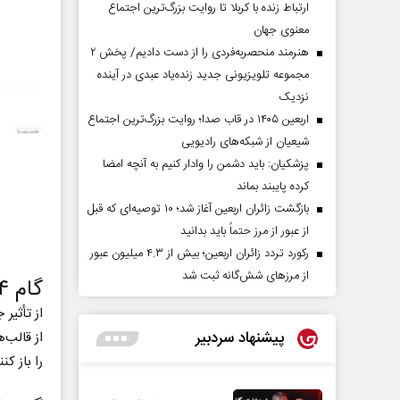
ارتباط زنده با کربلا تا روایت بزرگ‌ترین اجتماع
معنوی جهان
هنرمند منحصر‌به‌فردی را از دست دادیم/ پخش ۲
مجموعه تلویزیونی جدید زنده‌یاد عبدی در آینده
نزدیک
اربعین ۱۴۰۵ در قاب صدا؛ روایت بزرگ‌ترین اجتماع
شیعیان از شبکه‌های رادیویی
پزشکیان: باید دشمن را وادار کنیم به آنچه امضا
کرده پایبند بماند
بازگشت زائران اربعین آغاز شد؛ ۱۰ توصیه‌ای که قبل
از عبور از مرز حتماً باید بدانید
رکورد تردد زائران اربعین؛ بیش از ۴.۳ میلیون عبور
از مرزهای شش‌گانه ثبت شد
گام ۴: ایمیل خود را طراحی کنید
از تأثیر
پیشنهاد سردبیر
از قالب‌
را باز کنن