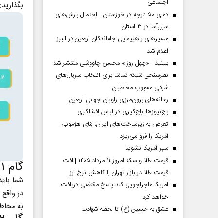
اجتماعی
بگذارید:
دمای ۵۰ درجه در خوزستان | احتمال بارش‌های
سیل‌آسا در ۳ استان
مسیر‌های راهپیمایی جاماندگان اربعین در البرز
اعلام شد
ببینید | «چهل روز » محسن چاووشی منتشر شد
نظرسنجی شبکه تماشا برای انتخاب سریال‌های
شرقی محبوب مخاطبان
رسانه‌های برون‌مرزی راویان جهانی اربعین
باج‌نیوزها؛ باج‌گیری در لباس افشاگری
تعرض به زیرساخت‌های ایران، بنای هژمونی
 مردادماه
صفحات نخست‌روزنامه‌ها‌ی‌چهارشنبه‌۷‌مردادماه
صفحات 
آمریکا را فرو می‌ریزد
سپر آمریکا نشوید
قیمت طلا و سکه امروز ۱۱ مرداد ۱۴۰۵ | افت
گام ۱: استراتژی خود را تعیین کنید
قیمت طلا در بازار تهران با کاهش نرخ ارز
شما باید
آمریکا ماجراجویی کند پاسخ مقتضی دریافت
در واقع 
خواهد کرد
به مخاطب
عشق به حسین (ع) تا لحظه شهادت