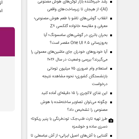
رشد خیره‌کننده بازار توکن‌های هوش مصنوعی
از
(AI)؛ از هیجان تا زیرساخت‌های واقعی
اس
انقلاب گوشی‌های تاشو‌ با طعم هوش مصنوعی؛
معرفی و مقایسه خانواده گلکسی Z۸
بحران باتری در گوشی‌های سامسونگ؛ آیا
به‌روزرسانی One UI ۸.۵ مقصر است؟
آیا خودروهای خودران جای ماشین‌های معمولی را
می‌گیرند؟ بررسی وضعیت در سال ۲۰۲۶
استعلام وام ضروری ۷۵ میلیون تومانی
بازنشستگان کشوری؛ نحوه مشاهده نتیجه
درخواست
این غذای لاکچری را ۱۵ دقیقه‌ای آماده کنید
چگونه می‌توان تصاویر ساخته‌شده با هوش
مصنوعی را تشخیص داد؟
طرز تهیه تارت فلپ‌جک توت‌فرنگی با پنیر ریکوتا؛
دسری ساده و خوشمزه
آشنایی با آش‌های اصیل ایرانی؛ از آش عباسعلی تا