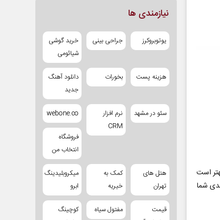
نیازمندی ها
یوتوبروکرز
جراحی بینی
خرید گوشی
شیائومی
هزینه پست
بخورات
دانلود آهنگ
جدید
سئو در مشهد
نرم افزار
webone.co
CRM
فروشگاه
انتخاب من
هتر است
هتل های
کمک به
میکروبلیدینگ
عدی شما
تهران
خیریه
ابرو
قیمت
مفتول سیاه
کوچینگ