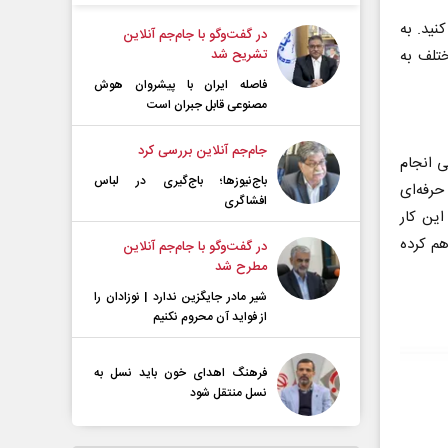
نید. به
در گفت‌و‌گو با جام‌جم آنلاین
تلف به
تشریح شد
فاصله ایران با پیشرو‌ان هوش
مصنوعی قابل جبران است
جام‌جم آنلاین بررسی کرد
ی انجام
باج‌نیوزها؛ باج‌گیری در لباس
رفه‌ای
افشاگری
این کار
هم کرده
در گفت‌و‌گو با جام‌جم آنلاین
مطرح شد
شیر مادر جایگزین ندارد | نوزادان را
از فواید آن محروم نکنیم
فرهنگ اهدای خون باید نسل به
نسل منتقل شود