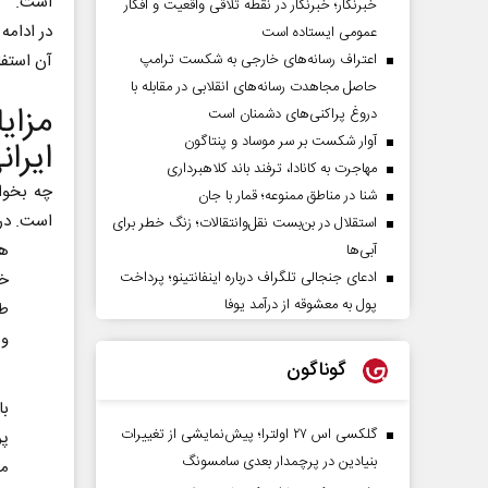
است.
خبرنگار؛ خبرنگار در نقطه تلاقی واقعیت و افکار
در ادامه
عمومی ایستاده است
اعتراف رسانه‌های خارجی به شکست ترامپ
آن استفا
حاصل مجاهدت رسانه‌های انقلابی در مقابله با
مزای
دروغ پراکنی‌های دشمنان است
آوار شکست بر سر موساد و پنتاگون
ایران
مهاجرت به کانادا، ترفند باند کلاهبرداری
چه بخوا
شنا در مناطق ممنوعه؛ قمار با جان
است. در ادامه به‌
استقلال در بن‌بست نقل‌وانتقالات؛ زنگ خطر برای
هز
آبی‌ها
ادعای جنجالی تلگراف درباره اینفانتینو؛ پرداخت
خی
پول به معشوقه از درآمد یوفا
طر
و 
گوناگون
با
گلکسی اس ۲۷ اولترا؛ پیش‌نمایشی از تغییرات
پر
بنیادین در پرچمدار بعدی سامسونگ
مح