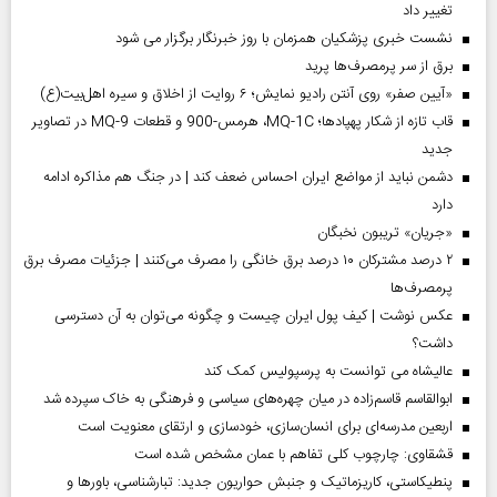
تغییر داد
نشست خبری پزشکیان همزمان با روز خبرنگار برگزار می شود
برق از سر پرمصرف‌ها پرید
«آیین صفر» روی آنتن رادیو نمایش؛ ۶ روایت از اخلاق و سیره اهل‌بیت(ع)
قاب تازه از شکار پهپادها؛ MQ-1C، هرمس-900 و قطعات MQ-9 در تصاویر
جدید
دشمن نباید از مواضع ایران احساس ضعف کند | در جنگ هم مذاکره ادامه
دارد
«جریان» تریبون نخبگان
۲ درصد مشترکان ۱۰ درصد برق خانگی را مصرف می‌کنند | جزئیات مصرف برق
پرمصرف‌ها
عکس نوشت | کیف پول ایران چیست و چگونه می‌توان به آن دسترسی
داشت؟
عالیشاه می توانست به پرسپولیس کمک کند
ابوالقاسم قاسم‌زاده در میان چهره‌های سیاسی و فرهنگی به خاک سپرده شد
اربعین مدرسه‌ای برای انسان‌سازی، خودسازی و ارتقای معنویت است
قشقاوی: چارچوب کلی تفاهم با عمان مشخص شده است
پنطیکاستی، کاریزماتیک و جنبش حواریون جدید: تبارشناسی، باور‌ها و