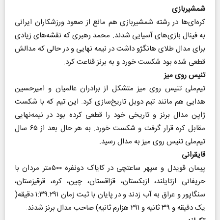
شمشیربازی
کره‌ای‌ها در رشته شمشیربازی هم مانع از صعود ورزشکاران ایرانی
به فینال بازی‌های آسیایی شدند. محمد رهبری که نقشه‌های زیادی
برای مدال طلای هانگژو داشت در نیمه نهایی و در حالی که مدالش
قطعی شده بود شکست خورد و به برنز قناعت کرد.
تنیس روی میز
تیم‌ملی تنیس روی میز متشکل از برادران عالمیان و امیرحسین
هدایی هم مانند تیم دوبل تاریخ‌سازی کرد. این تیم که با شکست
ژاپن مدال برنز و تاریخی‌ خود را قطعی کرده بود در نیمه‌نهایی
مقابل کره قرار گرفت و شکست خورد. به هر حال بعد از ۶۵ سال
تیم‌ملی تنیس روی میز به مدال رسید.
قایقرانی
پیمان قویدل و سپهر ساعتچی در کایاک دونفره ۵۰۰متر مردان با
حریفانی‌ ازتایلند، ازبکستان، قزاقستان، چین، کره، قرقیزستان‌،
سنگاپور و عراق به آب زدند و در پایان با ثبت زمان ۱:۳۹.۲۹۱ دقیقه(
‌یک دقیقه و ۳۹ ثانیه و ۲۹۱ هزارم ثانیه) صاحب مدال برنز شدند.