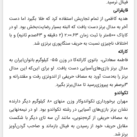
فینال نرسید.
قایقرانی
هدیه کاظمی از تمام تجاربش استفاده کرد که طلا بگیرد اما دست
آخر به مدال برنز دست یافت که البته بسیار رضایت‌بخش بود. او در
کایاک ۵۰۰متر با ثبت زمان ۲:۰۰.۶۳ (‌۲ دقیقه و ۶۳صدم ثانیه) و با
اختلاف ناچیزی نسبت به حریف سنگاپوری برنزی شد.
کاراته
فاطمه سعادتی، بانوی کاراته‌کا در وزن ۵۵- کیلوگرم بانوان‌ایران به
مدال برنز بازی‌های‌آسیایی دست یافت. او برای این‌که این مدال
برنز را به‌دست آورد به مصاف حریفی از اندونزی رفت و مقتدرانه و
۳برصفر به پیروزی‌رسید تا مدال‌برنز بگیرد.
تکواندو
مهران برخورداری تکواندوکار وزن منهای ۸۰ کیلوگرم دیگر دارنده
نشان برنز بازی‌های آسیایی در رشته تکواندو بود. او در نیمه‌نهایی
به مصاف حریفی از کره‌جنوبی، مانند آن سه تای دیگر با شکست
مقابل حریف خود از رسیدن به فینال بازماند و صاحب گردن‌آویز
برنز شد.