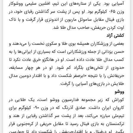
آسیایی بود. یکی از ستاره‌های این تیم، افشین سلیمی ووشوکار
وزن ۶۵- کیلوگرم بود. او پس از پشت سر گذاشتن رقبای خود، در
بازی فینال مقابل ساموئل ماربون از اندونزی قرار گرفت و با ناک
اوت کردن حریفش، صاحب مدال طلا شد.
کشتی آزاد
بعضی از ورزشکاران همیشه بوی طلا و سکوی نخست را می‌دهند و
حسن یزدانی از جمله ورزشکارانی است که بسیاری از ایرانی‌ها را به
کسب مدال طلا عادت داده است. او در هانگژو خرق عادت نکرد تا
حدودی از تلخی‌های بلگراد کم شود. او در هر چهار مسابقه،
حریفانش را با نتیجه ۱۰برصفر شکست داد و با اقتدار دومین مدال
طلایش در بازی‌های آسیایی را گرفت.
ووشو
کوراش که زیر مجموعه فدارسیون ووشو است، یک طلایی در
کاروان ایران داشت. صادق آذرنگ که در وزن ۹۰- کیلوگرم برای
تیم‌ملی مبارزه می‌کند، بعد از پشت سر گذاشتن رقبایی از هند و
ترکمنستان به بازی فینال رسید تا مقابل حریفی از کره‌جنوبی قرار
بگیرد. او درفینال و با اقتدارحریفش را شکست داد تا چهارمین