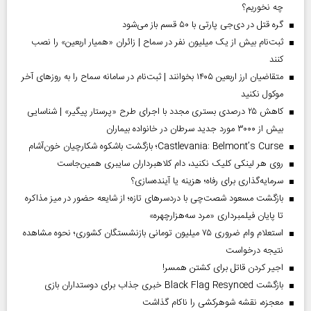
چه نخوریم؟
گره قتل در دی‌جی پارتی با ۵۰ قسم باز می‌شود
ثبت‌نام بیش از یک میلیون نفر در سماح | زائران «همیار اربعین» را نصب
کنند
متقاضیان ارز اربعین ۱۴۰۵ بخوانند | ثبت‌نام در سامانه سماح را به روز‌های آخر
موکول نکنید
کاهش ۲۵ درصدی بستری مجدد با اجرای طرح «پرستار پیگیر» | شناسایی
بیش از ۳۰۰۰ مورد جدید سرطان در خانواده بیماران
Castlevania: Belmont’s Curse؛ بازگشت باشکوه شکارچیان خون‌آشام
روی هر لینکی کلیک نکنید، دام کلاهبرداران سایبری همین‌جاست
سرمایه‌گذاری برای رفاه؛ هزینه یا آینده‌سازی؟
بازگشت مسعود شصت‌چی با دردسر‌های تازه؛ از شایعه حضور در میز مذاکره
تا پایان فیلمبرداری «مرد سه‌هزارچهره»
استعلام وام ضروری ۷۵ میلیون تومانی بازنشستگان کشوری؛ نحوه مشاهده
نتیجه درخواست
اجیر کردن قاتل برای کشتن همسر!
بازگشت Black Flag Resynced خبری جذاب برای دوستداران بازی
معجزه، نقشه شوهرکشی را ناکام گذاشت