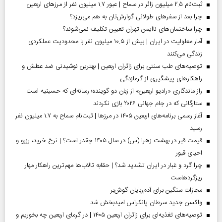
ثبت‌نام ۲.۵ میلیون زائر در سماح | عبور ۱.۷ میلیون نفر از مرز‌های اربعین
چرا بعد از سفرهای طولانی گوارش‌تان به هم می‌ریزد؟
چرا ساختمان‌های ناایمن تهران تعیین تکلیف نمی‌شوند؟
آمار معلولیت در ایران | بیش از ۱۰.۵ میلیون نفر با محدودیت عملکردی
زندگی می‌کنند
توصیه‌های طب سنتی برای زائران اربعین | بهترین نوشیدنی ضد عطش و
راهکارهای پیشگیری از گرمازدگی
راز ماندگاری «رادیو اربعین» از زبان دو گوینده؛ رسانه‌ای که حسینیه است
ستارگانی که در جام جهانی ۲۰۲۶ بازی نکردند
آغاز رسمی برنامه‌های اربعین ۱۴۰۵ در مرز‌ها | ثبت‌نام سماح به ۱.۷ میلیون نفر
رسید
قیمت قبر در بهشت زهرا (س) در سال ۱۴۰۵ چقدر است؟ | نرخ خرید، رزرو و
احیای قبور
چرا گرد و غبار در ایران تشدید شد؟ | حقابه تالاب‌ها مهم‌ترین راهکار مهار
ریزگردهاست
مجازات سنگین برای آدم‌ربایان گوش‌بر
واکسن جدید سرطان پانکراس امیدبخش شد
توصیه‌های تغذیه‌ای برای زائران اربعین ۱۴۰۵ | در گرمای اربعین چه بخوریم و