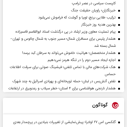
کاربست سیاسی در عصر ترامپ
خبرنگاران؛ راویان حقیقت جنگ
ترکیب طلایی برنج، لوبیا و گوشت که فراموش نمی‌شود
بهترین هدیه روز خبرنگار
پیام تسلیت معاون وزیر ارشاد در پی درگذشت استاد ابوالقاسم قاسم‌زاده
هشدار پلیس برای مسافران شمال؛ مسیر جنوب به شمال چالوس و تهران–
شمال بسته شد
هشدار متخصصان؛ هپاتیت خاموش می‌تواند به سرطان کبد برسد!
اجازه ایجاد مسیر دوم را در تنگه هرمز نمی‌دهیم
هک شرکت‌های مالی با تماس تلفنی؛ فیشینگ صوتی برای سرقت اطلاعات
حساس
نقض آتش‌بس در لبنان؛ حمله توپخانه‌ای و پهپادی اسرائیل به چند شهرک
هشدار نارنجی هواشناسی برای ۴ استان؛ خطر سیلاب و رعدوبرق در ارتفاعات
گوناگون
گلکسی اس ۲۷ اولترا؛ پیش‌نمایشی از تغییرات بنیادین در پرچمدار بعدی