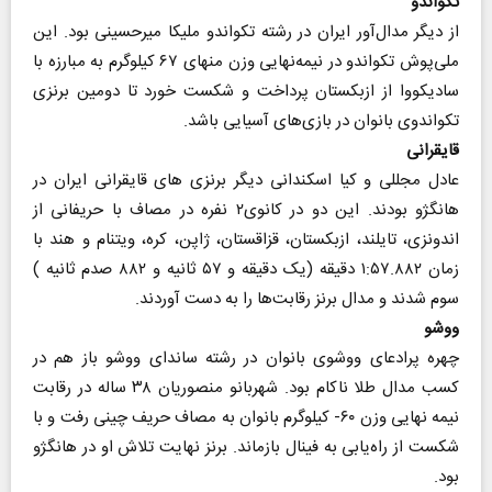
تکواندو
از دیگر مدال‌آور ایران در رشته تکواندو ملیکا میرحسینی بود. این
ملی‌پوش تکواندو در نیمه‌نهایی وزن منهای ۶۷ کیلوگرم به مبارزه با
سادیکووا از ازبکستان پرداخت و شکست خورد تا دومین برنزی
تکواندوی بانوان در بازی‌های آسیایی باشد.
قایقرانی
عادل مجللی و کیا اسکندانی دیگر برنزی های قایقرانی ایران در
هانگژو بودند. این دو در کانوی‌۲ نفره در مصاف با حریفانی از
اندونزی، تایلند، ازبکستان، قزاقستان، ژاپن، کره، ویتنام و هند با
زمان ۱:۵۷.۸۸۲ دقیقه (‌یک دقیقه و ۵۷ ثانیه و ۸۸۲ صدم ثانیه )
سوم شدند و مدال برنز رقابت‌ها را به دست آوردند.
ووشو
چهره پرادعای ووشوی بانوان در رشته ساندای ووشو باز هم در
کسب مدال طلا ناکام بود. شهربانو منصوریان ۳۸ ساله در رقابت
نیمه نهایی وزن‌ ۶۰- کیلوگرم بانوان به مصاف حریف چینی رفت و با
شکست از راه‌یابی به فینال بازماند. برنز نهایت تلاش او در هانگژو
بود.