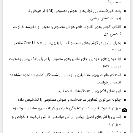
سامسونگ
رشد خیره‌کننده بازار توکن‌های هوش مصنوعی (AI)؛ از هیجان تا
زیرساخت‌های واقعی
انقلاب گوشی‌های تاشو‌ با طعم هوش مصنوعی؛ معرفی و مقایسه خانواده
گلکسی Z۸
بحران باتری در گوشی‌های سامسونگ؛ آیا به‌روزرسانی One UI ۸.۵ مقصر
است؟
آیا خودروهای خودران جای ماشین‌های معمولی را می‌گیرند؟ بررسی وضعیت
در سال ۲۰۲۶
استعلام وام ضروری ۷۵ میلیون تومانی بازنشستگان کشوری؛ نحوه مشاهده
نتیجه درخواست
این غذای لاکچری را ۱۵ دقیقه‌ای آماده کنید
چگونه می‌توان تصاویر ساخته‌شده با هوش مصنوعی را تشخیص داد؟
طرز تهیه تارت فلپ‌جک توت‌فرنگی با پنیر ریکوتا؛ دسری ساده و خوشمزه
آشنایی با آش‌های اصیل ایرانی؛ از آش عباسعلی تا آش ترخینه + خواص و
طرز تهیه
پارک شیرین قابلیت‌ بالایی برای اجرای پروژهای تفریحی دارد