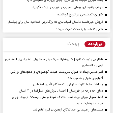
مراقب باشید این بیماری عجیب و غریب را از کنه نگیرید!
خاوران؛ گمشده‌ای در تاریخ کرمانشاه
فروش خیره‌کننده داستان اسباب‌بازی ۵؛ بزرگ‌ترین افتتاحیه سال برای پیکسار
کتابی که شما را به مکث دعوت می‌کند
پربازدید
پربحث
ناهار چی درست کنم؟ | ۲۰ پیشنهاد خوشمزه و ساده برای ناهار امروز + غذاهای
فوری و اقتصادی
امیرحسین بهداد به عنوان سرپرست هیئت کوهنوردی و صعودهای ورزشی
آذربایجان شرقی منصوب شد
پرداخت مابه‌التفاوت حقوق بازنشستگان تأمین اجتماعی
دمای ۵۰ درجه در خوزستان | احتمال بارش‌های سیل‌آسا در ۳ استان
قصه سریال رویای نیمه شب اختلاف شیعه و سنی نیست/ از روند اجرای
فیلمنامه رضایت دارم
مسیر‌های راهپیمایی جاماندگان اربعین در البرز اعلام شد