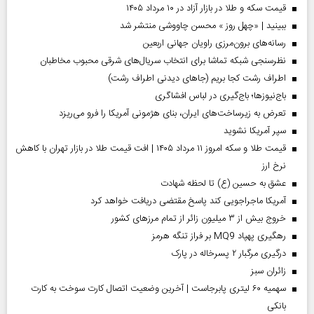
قیمت سکه و طلا در بازار آزاد در ۱۰ مرداد ۱۴۰۵
ببینید | «چهل روز » محسن چاووشی منتشر شد
رسانه‌های برون‌مرزی راویان جهانی اربعین
نظرسنجی شبکه تماشا برای انتخاب سریال‌های شرقی محبوب مخاطبان
اطراف رشت کجا بریم (جاهای دیدنی اطراف رشت)
باج‌نیوزها؛ باج‌گیری در لباس افشاگری
تعرض به زیرساخت‌های ایران، بنای هژمونی آمریکا را فرو می‌ریزد
سپر آمریکا نشوید
قیمت طلا و سکه امروز ۱۱ مرداد ۱۴۰۵ | افت قیمت طلا در بازار تهران با کاهش
نرخ ارز
عشق به حسین (ع) تا لحظه شهادت
آمریکا ماجراجویی کند پاسخ مقتضی دریافت خواهد کرد
خروج بیش از ۳ میلیون زائر از تمام مرز‌های کشور
رهگیری پهپاد MQ9 بر فراز تنگه هرمز
درگیری مرگبار ۲ پسرخاله در پارک
‌زائران سبز
سهمیه ۶۰ لیتری پابرجاست | آخرین وضعیت اتصال کارت سوخت به کارت
بانکی