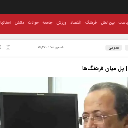
است
بین الملل
فرهنگ
اقتصاد
ورزش
جامعه
حوادث
دانش
استانها
عمومی
۰۸ مهر ۱۴۰۲ - ۱۵:۲۲
 | پل میان فرهنگ‌ها