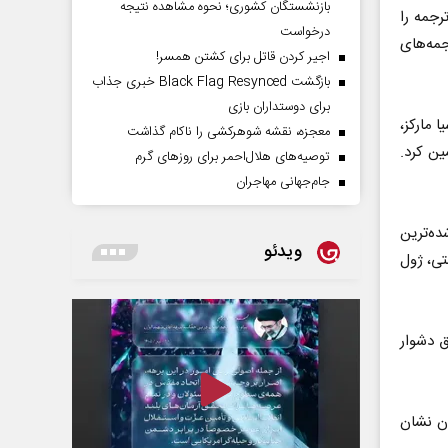
بازنشستگان کشوری؛ نحوه مشاهده نتیجه
اثر ترجمه را
درخواست
جمه‌های
اجیر کردن قاتل برای کشتن همسر!
بازگشت Black Flag Resynced خبری جذاب
برای دوستداران بازی
 مارکز،
معجزه، نقشه شوهرکشی را ناکام گذاشت
ین کرد.
توصیه‌های هلال‌احمر برای روز‌های گرم
جام‌جهانی مهاجران
ده‌ترین
ویدئو
ریستی، ژول
یق دشوار
ر در سراسر جهان نشان