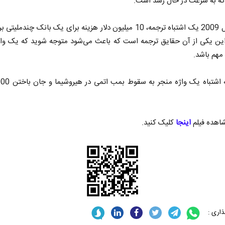
که به سرعت در حال رشد است.
• در سال 2009 یک اشتباه ترجمه، 10 میلیون دلار هزینه برای یک بانک چندملیت
ین یکی از آن حقایق ترجمه است که باعث می‌شود متوجه شوید که یک واژ
 مهم باشد.
ر
از باتلاق انرژی تا بن‌بست ترامپ
حکایت یک
نرگس خانع
هده فیلم
اینجا
کلیک کنید.
ی
رضا سپهوند - سخنگوی کمیسیون انرژی مجلس
اری :