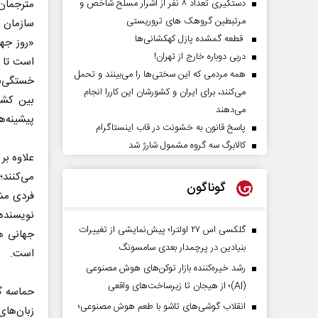
دستگیری تعداد ۸ نفر از اشرار مسلح شاخص و
مترجمان
مرتبطین گروهک های تروریستی
سازمان م
قطعه گمشده پازل کهکشانی‌ها
«روز جها
دربی دوباره خارج از تهران!
است تا ا
همه مردمی که این سختی‌ها را می‌بینند و تحمل
خستگی‌ن
می‌کنند، برای ایران و کشورشان این کاررا انجام
بین کشو
می‌دهند
پیشینه‌ه
پاسخ قانون به خشونت در قاب اینستاگرام
کالابرگ سه گروه مشمول شارژ شد
علاوه بر
می‌کنند؛
گوناگون
فردی مش
نویسنده‌
گلکسی اس ۲۷ اولترا؛ پیش‌نمایشی از تغییرات
جهانی ه
بنیادین در پرچمدار بعدی سامسونگ
است.
رشد خیره‌کننده بازار توکن‌های هوش مصنوعی
(AI)؛ از هیجان تا زیرساخت‌های واقعی
حماسه گی
انقلاب گوشی‌های تاشو‌ با طعم هوش مصنوعی؛
زبان‌های