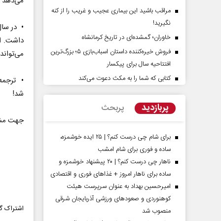
می‌دهد 
مراقب باشید این بیماری عجیب و غریب را از کنه
نگیرید!
خاوران؛ گمشده‌ای در تاریخ کرمانشاه
داشت. ا
فروش خیره‌کننده داستان اسباب‌بازی ۵؛ بزرگ‌ترین
می‌تواند
افتتاحیه سال برای پیکسار
کتابی که شما را به مکث دعوت می‌کند
‌پرده تهدیدات کوتاه‏‌مدت و
اربعین نماد مقاومت در براب
شد!
ا‌های خلاف واقع آمریکا
استکبار‌
پربازدید
پربحث
جهت مشا
ن - تحلیلگر مسائل سیاسی
رحمت‌الله نوروزی - عضو کمیسیون اجتماع
مجلس
برای شام چی درست کنم؟ | ۲۵ ایده خوشمزه،
ساده و فوری برای شام امشب
ناهار چی درست کنم؟ | ۲۰ پیشنهاد خوشمزه و
ساده برای ناهار امروز + غذاهای فوری و اقتصادی
امیرحسین بهداد به عنوان سرپرست هیئت
کوهنوردی و صعودهای ورزشی آذربایجان شرقی
اشتراک گذ
منصوب شد