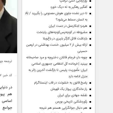
زورآزمایی اتمی ترامپ
کفگیر رهگیر به ته دیگ خورد
تا دیر نشده جلوی هوش مصنوعی را بگیرید / AI
به انسان مسلط می‌شود؟
هرمز؛ ابتکارعمل در دست ایران
مشروطه در کوچه‌پس‌کوچه‌های پایتخت
بازداشت قاتل کارگر باربری در باغ‌ویلا
ارائه بیش از ۲ میلیون خدمت بهداشتی در اربعین
حسینی
چوبه دار، فرجام قاتلان دختربچه و مرد صاحبخانه
ترجمه چهر
ببینید | فرمانده کل انتظامی جمهوری اسلامی
ایران­: مأموریت پلیس تا بازگشت آخرین زائر به
کد خبر: ۱۴۲۴۳۷۷
منزل ادامه دارد
پاسخ قانون به خشونت در قاب اینستاگرام
در دنیای
راز ماندگاری پرواز یک قهرمان
هم پیو
نقشه جهادی برای ایران
اساسی 
رکوردشکنی تاریخی بورس
جوامع 
هم دنبال جوانگرایی هستم هم نتیجه