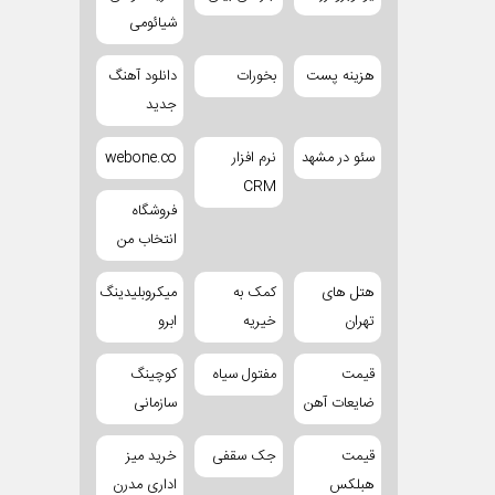
شیائومی
هزینه پست
بخورات
دانلود آهنگ
جدید
سئو در مشهد
نرم افزار
webone.co
CRM
فروشگاه
انتخاب من
هتل های
کمک به
میکروبلیدینگ
تهران
خیریه
ابرو
قیمت
مفتول سیاه
کوچینگ
ضایعات آهن
سازمانی
قیمت
جک سقفی
خرید میز
هبلکس
اداری مدرن