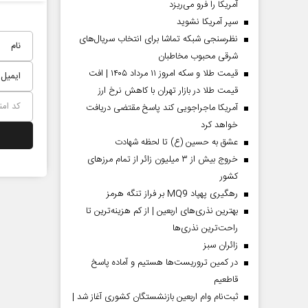
آمریکا را فرو می‌ریزد
سپر آمریکا نشوید
نظرسنجی شبکه تماشا برای انتخاب سریال‌های
شرقی محبوب مخاطبان
قیمت طلا و سکه امروز ۱۱ مرداد ۱۴۰۵ | افت
قیمت طلا در بازار تهران با کاهش نرخ ارز
آمریکا ماجراجویی کند پاسخ مقتضی دریافت
خواهد کرد
عشق به حسین (ع) تا لحظه شهادت
خروج بیش از ۳ میلیون زائر از تمام مرز‌های
کشور
رهگیری پهپاد MQ9 بر فراز تنگه هرمز
بهترین نذری‌های اربعین | از کم هزینه‌ترین تا
راحت‌ترین نذری‌ها
‌زائران سبز
در کمین تروریست‌ها هستیم و آماده پاسخ
قاطعیم
ثبت‌نام وام اربعین بازنشستگان کشوری آغاز شد |