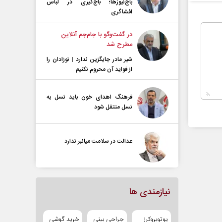
باج‌نیوزها؛ باج‌گیری در لباس
افشاگری
در گفت‌و‌گو با جام‌جم آنلاین
مطرح شد
شیر مادر جایگزین ندارد | نوزادان را
از فواید آن محروم نکنیم
فرهنگ اهدای خون باید نسل به
نسل منتقل شود
عدالت در سلامت میانبر ندارد
نیازمندی ها
یوتوبروکرز
جراحی بینی
خرید گوشی