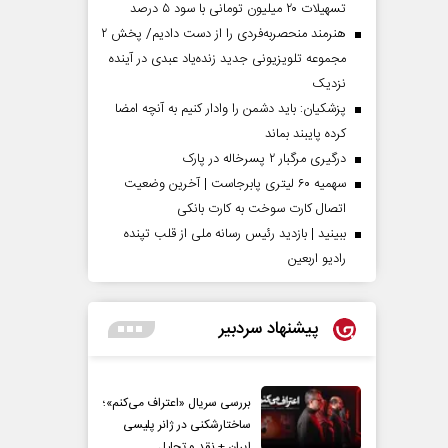
تسهیلات ۲۰ میلیون تومانی با سود ۵ درصد
هنرمند منحصر‌به‌فردی را از دست دادیم/ پخش ۲
مجموعه تلویزیونی جدید زنده‌یاد عبدی در آینده
نزدیک
پزشکیان: باید دشمن را وادار کنیم به آنچه امضا
کرده پایبند بماند
درگیری مرگبار ۲ پسرخاله در پارک
سهمیه ۶۰ لیتری پابرجاست | آخرین وضعیت
اتصال کارت سوخت به کارت بانکی
ببینید | بازدید رئیس رسانه ملی از قلب تپنده
رادیو اربعین
پیشنهاد سردبیر
بررسی سریال «اعتراف می‌کنم»؛
ساختارشکنی در ژانر پلیسی
ایران + نقد و تحلیل