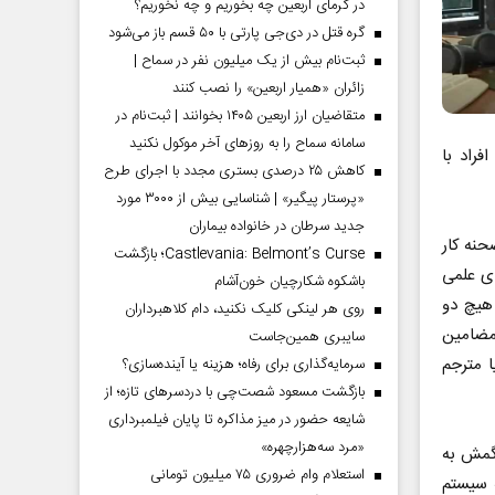
در گرمای اربعین چه بخوریم و چه نخوریم؟
گره قتل در دی‌جی پارتی با ۵۰ قسم باز می‌شود
ثبت‌نام بیش از یک میلیون نفر در سماح |
زائران «همیار اربعین» را نصب کنند
متقاضیان ارز اربعین ۱۴۰۵ بخوانند | ثبت‌نام در
سامانه سماح را به روز‌های آخر موکول نکنید
راد با
کاهش ۲۵ درصدی بستری مجدد با اجرای طرح
«پرستار پیگیر» | شناسایی بیش از ۳۰۰۰ مورد
جدید سرطان در خانواده بیماران
حنه کار
Castlevania: Belmont’s Curse؛ بازگشت
ای علمی
باشکوه شکارچیان خون‌آشام
هیچ دو
روی هر لینکی کلیک نکنید، دام کلاهبرداران
 مضامین
سایبری همین‌جاست
 مترجم
سرمایه‌گذاری برای رفاه؛ هزینه یا آینده‌سازی؟
بازگشت مسعود شصت‌چی با دردسر‌های تازه؛ از
شایعه حضور در میز مذاکره تا پایان فیلمبرداری
«مرد سه‌هزارچهره»
لگمش به
استعلام وام ضروری ۷۵ میلیون تومانی
ه سیستم