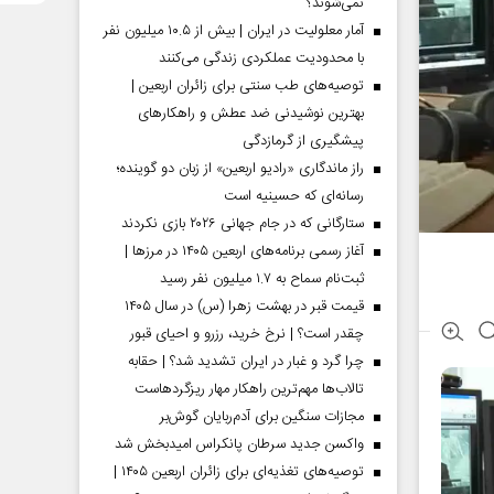
نمی‌شوند؟
آمار معلولیت در ایران | بیش از ۱۰.۵ میلیون نفر
با محدودیت عملکردی زندگی می‌کنند
توصیه‌های طب سنتی برای زائران اربعین |
بهترین نوشیدنی ضد عطش و راهکارهای
پیشگیری از گرمازدگی
راز ماندگاری «رادیو اربعین» از زبان دو گوینده؛
رسانه‌ای که حسینیه است
ستارگانی که در جام جهانی ۲۰۲۶ بازی نکردند
آغاز رسمی برنامه‌های اربعین ۱۴۰۵ در مرز‌ها |
ثبت‌نام سماح به ۱.۷ میلیون نفر رسید
قیمت قبر در بهشت زهرا (س) در سال ۱۴۰۵
چقدر است؟ | نرخ خرید، رزرو و احیای قبور
چرا گرد و غبار در ایران تشدید شد؟ | حقابه
تالاب‌ها مهم‌ترین راهکار مهار ریزگردهاست
مجازات سنگین برای آدم‌ربایان گوش‌بر
واکسن جدید سرطان پانکراس امیدبخش شد
توصیه‌های تغذیه‌ای برای زائران اربعین ۱۴۰۵ |