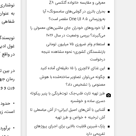
معرفی و مقایسه خانواده گلکسی Z۸
بحران باتری در گوشی‌های سامسونگ؛ آیا
به عنوان
به‌روزرسانی One UI ۸.۵ مقصر است؟
شفاهی به
آیا خودروهای خودران جای ماشین‌های معمولی را
می‌گیرند؟ بررسی وضعیت در سال ۲۰۲۶
نویسندگا
استعلام وام ضروری ۷۵ میلیون تومانی
غول ادبی
بازنشستگان کشوری؛ نحوه مشاهده نتیجه
در واقع 
درخواست
این غذای لاکچری را ۱۵ دقیقه‌ای آماده کنید
در بین ت
چگونه می‌توان تصاویر ساخته‌شده با هوش
مصنوعی را تشخیص داد؟
ورن و وی
طرز تهیه تارت فلپ‌جک توت‌فرنگی با پنیر ریکوتا؛
دسری ساده و خوشمزه
آشنایی با آش‌های اصیل ایرانی؛ از آش عباسعلی تا
است، زیر
آش ترخینه + خواص و طرز تهیه
پارک شیرین قابلیت‌ بالایی برای اجرای پروژهای
تفریحی دارد