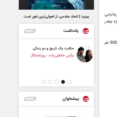
ی بریتانیایی
ببینید | اتحاد مقدس، از اصولی‌ترین امور است
ه چقدر
یادداشت
• ترجمه اشتباه یک واژه منجر به سقوط بمب اتمی در هیروشیما و جان باختن 80000 نفر
 تاریخ و دو زندگی
چرایی عقب‌نشینی ترامپ؟
لی‌زاده - روزنامه‌نگار
دکتر یدالله جوانی - تحلیلگر مسائل سیاسی
پیشخوان