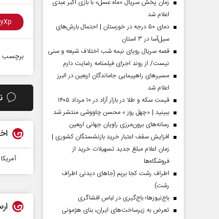
زمان پخش سریال «ماه عسل» با بازی اکبر عبدی
اعلام شد
دمای ۵۰ درجه در خوزستان | احتمال بارش‌های
سیل‌آسا در ۳ استان
قصه سریال رویای نیمه شب اختلاف شیعه و سنی
برچسب ه
نیست/ از روند اجرای فیلمنامه رضایت دارم
مسیر‌های راهپیمایی جاماندگان اربعین در البرز
اعلام شد
ن
قیمت سکه و طلا در بازار آزاد در ۱۰ مرداد ۱۴۰۵
ببینید | «چهل روز » محسن چاووشی منتشر شد
مردادماه
صفحات نخست روزنامه ها‌ی‌سه‌شنبه ۶ مردادماه
صفحات
رسانه‌های برون‌مرزی راویان جهانی اربعین
اخب
افزایش سقف اعتبار خرید بازنشستگان کشوری |
زمان اعلام مبلغ جدید تسهیلات خرید از
آمریکا 
فروشگاه‌ها
اطراف رشت کجا بریم (جاهای دیدنی اطراف
رشت)
باج‌نیوزها؛ باج‌گیری در لباس افشاگری
ارس
تعرض به زیرساخت‌های ایران، بنای هژمونی