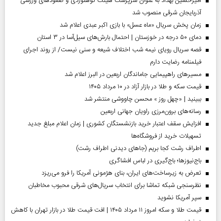
امیرحسین بهداد به عنوان سرپرست هیئت کوهنوردی و صعودهای ورزشی
آذربایجان شرقی منصوب شد
زمان پخش سریال «ماه عسل» با بازی اکبر عبدی اعلام شد
دمای ۵۰ درجه در خوزستان | احتمال بارش‌های سیل‌آسا در ۳ استان
قصه سریال رویای نیمه شب اختلاف شیعه و سنی نیست/ از روند اجرای
فیلمنامه رضایت دارم
مسیر‌های راهپیمایی جاماندگان اربعین در البرز اعلام شد
قیمت سکه و طلا در بازار آزاد در ۱۰ مرداد ۱۴۰۵
ببینید | «چهل روز » محسن چاووشی منتشر شد
رسانه‌های برون‌مرزی راویان جهانی اربعین
افزایش سقف اعتبار خرید بازنشستگان کشوری | زمان اعلام مبلغ جدید
تسهیلات خرید از فروشگاه‌ها
اطراف رشت کجا بریم (جاهای دیدنی اطراف رشت)
باج‌نیوزها؛ باج‌گیری در لباس افشاگری
تعرض به زیرساخت‌های ایران، بنای هژمونی آمریکا را فرو می‌ریزد
نظرسنجی شبکه تماشا برای انتخاب سریال‌های شرقی محبوب مخاطبان
سپر آمریکا نشوید
قیمت طلا و سکه امروز ۱۱ مرداد ۱۴۰۵ | افت قیمت طلا در بازار تهران با کاهش