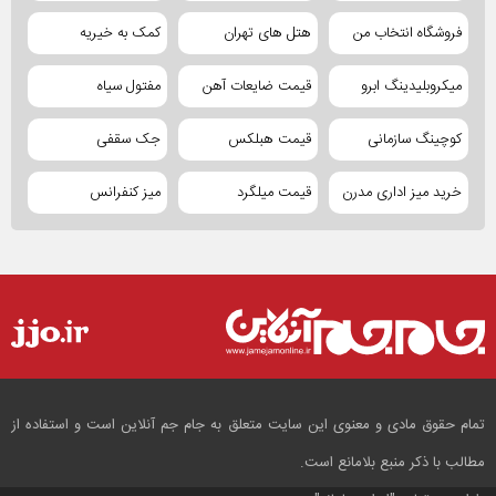
فروشگاه انتخاب من
هتل های تهران
کمک به خیریه
میکروبلیدینگ ابرو
قیمت ضایعات آهن
مفتول سیاه
کوچینگ سازمانی
قیمت هبلکس
جک سقفی
خرید میز اداری مدرن
قیمت میلگرد
میز کنفرانس
تمام حقوق مادی و معنوی این سایت متعلق به جام جم آنلاین است و استفاده از
مطالب با ذکر منبع بلامانع است.