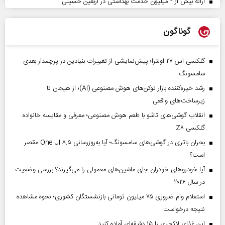
ارائه بیش از ۲ میلیون خدمت بهداشتی در اربعین حسینی
گوناگون
گلکسی اس ۲۷ اولترا؛ پیش‌نمایشی از تغییرات بنیادین در پرچمدار بعدی
سامسونگ
رشد خیره‌کننده بازار توکن‌های هوش مصنوعی (AI)؛ از هیجان تا
زیرساخت‌های واقعی
انقلاب گوشی‌های تاشو‌ با طعم هوش مصنوعی؛ معرفی و مقایسه خانواده
گلکسی Z۸
بحران باتری در گوشی‌های سامسونگ؛ آیا به‌روزرسانی One UI ۸.۵ مقصر
است؟
آیا خودروهای خودران جای ماشین‌های معمولی را می‌گیرند؟ بررسی وضعیت
در سال ۲۰۲۶
استعلام وام ضروری ۷۵ میلیون تومانی بازنشستگان کشوری؛ نحوه مشاهده
نتیجه درخواست
این غذای لاکچری را ۱۵ دقیقه‌ای آماده کنید