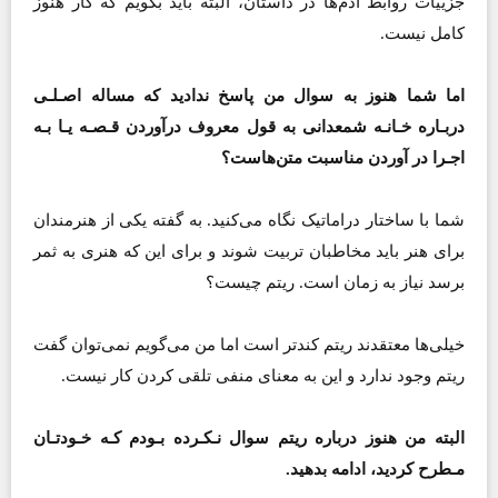
جزییات روابط آدم‌ها در داستان، البته باید بگویم که کار هنوز
کامل نیست.
اما شما هنوز به سوال من پاسخ ندادید که مساله اصـلـی
دربـاره خـانـه شمعدانی به قول معروف در‌آوردن قـصـه یـا بـه
اجـرا در آوردن مناسبت متن‌هاست؟
شما با ساختار دراماتیک نگاه می‌کنید. به گفته یکی از هنرمندان
برای هنر باید مخاطبان تربیت شوند و برای این که هنری به ثمر
برسد نیاز به زمان است. ریتم چیست؟
خیلی‌ها معتقدند ریتم کندتر است اما من می‌گویم نمی‌توان گفت
ریتم وجود ندارد و این به معنای منفی تلقی کردن کار نیست.
البته من هنوز درباره ریتم سوال نـکـرده بـودم کـه خـودتـان
مـطرح کردید، ادامه بدهید.