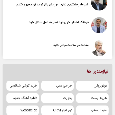
شیر مادر جایگزین ندارد | نوزادان را از فواید آن محروم نکنیم
فرهنگ اهدای خون باید نسل به نسل منتقل شود
عدالت در سلامت میانبر ندارد
نیازمندی ها
یوتوبروکرز
جراحی بینی
خرید گوشی شیائومی
هزینه پست
بخورات
دانلود آهنگ جدید
سئو در مشهد
نرم افزار CRM
webone.co