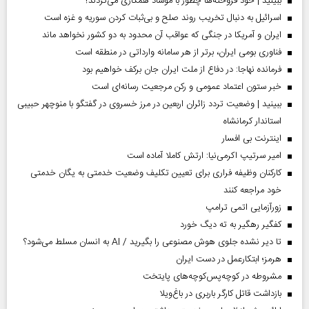
ببینید | خود فروخته‌ها چطور با موساد همکاری می‌کردند؟
اسرائیل به دنبال تخریب روند صلح و بی‌ثبات کردن سوریه و غزه است
ایران و آمریکا در جنگی که عواقب آن محدود به دو کشور نخواهد ماند
فناوری بومی ایران، برتر از هر سامانه وارداتی در منطقه است
فرمانده نهاجا: در دفاع از ملت ایران جان برکف خواهیم بود
خبر ستون اعتماد عمومی و رکن مرجعیت رسانه‌ای است
ببینید | وضعیت تردد زائران اربعین در مرز خسروی در گفتگو با منوچهر حبیبی
استاندار کرمانشاه
اینترنت بی افسار
امیر سرتیپ اکرمی‌نیا: ارتش کاملا آماده است
کارکنان وظیفه فراری برای تعیین تکلیف وضعیت خدمتی به یگان خدمتی
خود مراجعه کنند
زورآزمایی اتمی ترامپ
کفگیر رهگیر به ته دیگ خورد
تا دیر نشده جلوی هوش مصنوعی را بگیرید / AI به انسان مسلط می‌شود؟
هرمز؛ ابتکارعمل در دست ایران
مشروطه در کوچه‌پس‌کوچه‌های پایتخت
بازداشت قاتل کارگر باربری در باغ‌ویلا