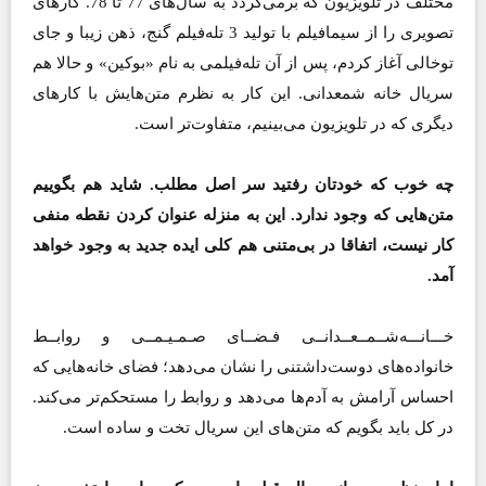
مختلف در تلویزیون که برمی‌گردد به سال‌های 77 تا 78. کارهای
تصویری را از سیمافیلم با تولید 3 تله‌فیلم گنج، ذهن زیبا و جای
توخالی آغاز کردم، پس از آن تله‌فیلمی به نام «بوکین»‌ و حالا هم
سریال خانه شمعدانی. این کار به نظرم متن‌هایش با کارهای
دیگری که در تلویزیون می‌بینیم، متفاوت‌تر است.
چه خوب که خودتان رفتید سر اصل مطلب. شاید هم بگوییم
متن‌هایی که وجود ندارد. این به منزله عنوان کردن نقطه منفی
کار نیست، اتفاقا در بی‌متنی هم کلی ایده جدید به وجود خواهد
آمد.
خـــانـــه‌شــمــعــدانــی فـضــای صـمـیـمــی و روابــط
خانواده‌های دوست‌داشتنی را نشان می‌دهد؛ فضای خانه‌هایی که
احساس آرامش به آدم‌ها می‌دهد و روابط را مستحکم‌تر می‌کند.
در کل باید بگویم که متن‌های این سریال تخت و ساده است.