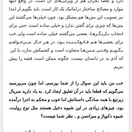
دارد و بعضا بحران هم از ویژگی‌های آن است. در واقع اینها
موارد و مصالح ساختار دراماتیک یک کار است. باید بگویم از ابتدا
نیز تصویب این متن‌ها هم مشکل بود. چون خیلی‌ها می‌گفتند این
متن‌ها که چیزی برای گفتن ندارد و خیلی ساده است. حتی برای
انتخاب بـازیـگـرهـا، بعضی می‌گفتند خیلی ساده است ولی خب
برای بعضی‌ها هـم قـانـع‌کـنـنـده بـود. در هـر حـال مــی‌خـواهـم
بـگـویـم وقـتـی مـتـن‌هـا متفاوت است و کشمکش ندارد، یا این
که آدم بد در داستان نیست، چگونه ممکن است قصه را پیش
ببریم.
خب من باید این سوال را از شما بپرسم، اما چون می‌پرسید
می‌گویم که قطعا باید در آن تعلیق ایجاد کرد. به یاد دارید سریال
زیرتیغ با همه سادگی داستانش اما خوب و محکم به اجرا درآمده
بود، چیزهای زیادی در این شیوه دخیل هستند مثل نوع روایت،
شیوه دکوپاژ و میزانسن و... نظر شما چیست؟