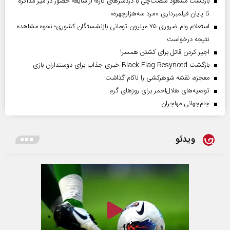
بازگشت مسعود شصت‌چی با دردسر‌های تازه؛ از شایعه حضور در میز مذاکره
تا پایان فیلمبرداری «مرد سه‌هزارچهره»
استعلام وام ضروری ۷۵ میلیون تومانی بازنشستگان کشوری؛ نحوه مشاهده
نتیجه درخواست
اجیر کردن قاتل برای کشتن همسر!
بازگشت Black Flag Resynced خبری جذاب برای دوستداران بازی
معجزه، نقشه شوهرکشی را ناکام گذاشت
توصیه‌های هلال‌احمر برای روز‌های گرم
جام‌جهانی مهاجران
ویدئو