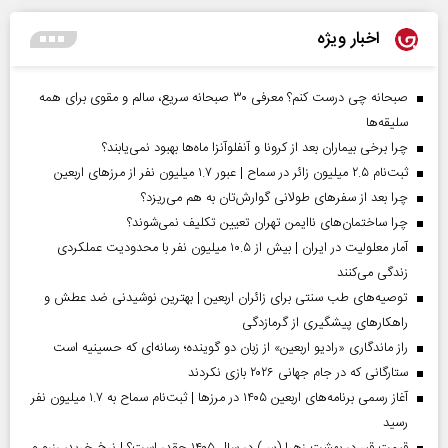
اخبار ویژه
صبحانه چی درست کنم؟ معرفی ۳۰ صبحانه سریع، سالم و مقوی برای همه
سلیقه‌ها
چرا برخی بیماران بعد از کرونا و آنفلوآنزا ماه‌ها بهبود نمی‌یابند؟
ثبت‌نام ۲.۵ میلیون زائر در سماح | عبور ۱.۷ میلیون نفر از مرز‌های اربعین
چرا بعد از سفرهای طولانی گوارش‌تان به هم می‌ریزد؟
چرا ساختمان‌های ناایمن تهران تعیین تکلیف نمی‌شوند؟
آمار معلولیت در ایران | بیش از ۱۰.۵ میلیون نفر با محدودیت عملکردی
زندگی می‌کنند
توصیه‌های طب سنتی برای زائران اربعین | بهترین نوشیدنی ضد عطش و
راهکارهای پیشگیری از گرمازدگی
راز ماندگاری «رادیو اربعین» از زبان دو گوینده؛ رسانه‌ای که حسینیه است
ستارگانی که در جام جهانی ۲۰۲۶ بازی نکردند
آغاز رسمی برنامه‌های اربعین ۱۴۰۵ در مرز‌ها | ثبت‌نام سماح به ۱.۷ میلیون نفر
رسید