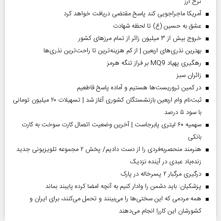
نرخ ارز
آمریکا ماجراجویی کند پاسخ مقتضی دریافت خواهد کرد
عشق به حسین (ع) تا لحظه شهادت
خروج بیش از ۳ میلیون زائر از تمام مرز‌های کشور
بهترین نذری‌های اربعین | از کم هزینه‌ترین تا راحت‌ترین نذری‌ها
رهگیری پهپاد MQ9 بر فراز تنگه هرمز
‌زائران سبز
در کمین تروریست‌ها هستیم و آماده پاسخ قاطعیم
ثبت‌نام وام اربعین بازنشستگان کشوری آغاز شد | تسهیلات ۲۰ میلیون تومانی
با سود ۵ درصد
سهمیه ۶۰ لیتری پابرجاست | آخرین وضعیت اتصال کارت سوخت به کارت
بانکی
هنرمند منحصر‌به‌فردی را از دست دادیم/ پخش ۲ مجموعه تلویزیونی جدید
زنده‌یاد عبدی در آینده نزدیک
درگیری مرگبار ۲ پسرخاله در پارک
پزشکیان: باید دشمن را وادار کنیم به آنچه امضا کرده پایبند بماند
همه مردمی که این سختی‌ها را می‌بینند و تحمل می‌کنند، برای ایران و
کشورشان این کاررا انجام می‌دهند