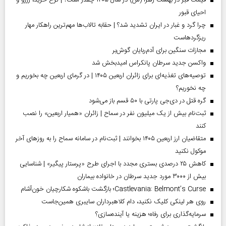
قیمت قبر در بهشت زهرا (س) در سال ۱۴۰۵ چقدر است؟ | نرخ خرید، رزرو و
احیای قبور
چرا گرد و غبار در ایران تشدید شد؟ | حقابه تالاب‌ها مهم‌ترین راهکار مهار
ریزگردهاست
مجازات سنگین برای آدم‌ربایان گوش‌بر
واکسن جدید سرطان پانکراس امیدبخش شد
توصیه‌های تغذیه‌ای برای زائران اربعین ۱۴۰۵ | در گرمای اربعین چه بخوریم و
چه نخوریم؟
گره قتل در دی‌جی پارتی با ۵۰ قسم باز می‌شود
ثبت‌نام بیش از یک میلیون نفر در سماح | زائران «همیار اربعین» را نصب
کنند
متقاضیان ارز اربعین ۱۴۰۵ بخوانند | ثبت‌نام در سامانه سماح را به روز‌های آخر
موکول نکنید
کاهش ۲۵ درصدی بستری مجدد با اجرای طرح «پرستار پیگیر» | شناسایی
بیش از ۳۰۰۰ مورد جدید سرطان در خانواده بیماران
Castlevania: Belmont’s Curse؛ بازگشت باشکوه شکارچیان خون‌آشام
روی هر لینکی کلیک نکنید، دام کلاهبرداران سایبری همین‌جاست
سرمایه‌گذاری برای رفاه؛ هزینه یا آینده‌سازی؟