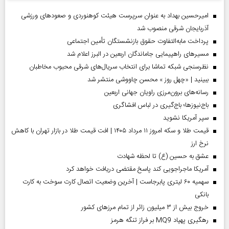
امیرحسین بهداد به عنوان سرپرست هیئت کوهنوردی و صعودهای ورزشی
آذربایجان شرقی منصوب شد
پرداخت مابه‌التفاوت حقوق بازنشستگان تأمین اجتماعی
مسیر‌های راهپیمایی جاماندگان اربعین در البرز اعلام شد
نظرسنجی شبکه تماشا برای انتخاب سریال‌های شرقی محبوب مخاطبان
ببینید | «چهل روز » محسن چاووشی منتشر شد
رسانه‌های برون‌مرزی راویان جهانی اربعین
باج‌نیوزها؛ باج‌گیری در لباس افشاگری
سپر آمریکا نشوید
قیمت طلا و سکه امروز ۱۱ مرداد ۱۴۰۵ | افت قیمت طلا در بازار تهران با کاهش
نرخ ارز
عشق به حسین (ع) تا لحظه شهادت
آمریکا ماجراجویی کند پاسخ مقتضی دریافت خواهد کرد
سهمیه ۶۰ لیتری پابرجاست | آخرین وضعیت اتصال کارت سوخت به کارت
بانکی
خروج بیش از ۳ میلیون زائر از تمام مرز‌های کشور
رهگیری پهپاد MQ9 بر فراز تنگه هرمز