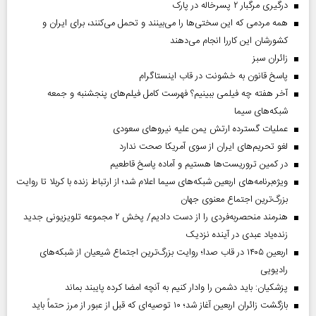
درگیری مرگبار ۲ پسرخاله در پارک
همه مردمی که این سختی‌ها را می‌بینند و تحمل می‌کنند، برای ایران و
کشورشان این کاررا انجام می‌دهند
‌زائران سبز
پاسخ قانون به خشونت در قاب اینستاگرام
آخر هفته چه فیلمی ببینیم؟ فهرست کامل فیلم‌های پنجشنبه و جمعه
شبکه‌های سیما
عملیات گسترده ارتش یمن علیه نیروهای سعودی
لغو تحریم‌های ایران از سوی آمریکا صحت ندارد
در کمین تروریست‌ها هستیم و آماده پاسخ قاطعیم
ویژه‌برنامه‌های اربعین شبکه‌های سیما اعلام شد؛ از ارتباط زنده با کربلا تا روایت
بزرگ‌ترین اجتماع معنوی جهان
هنرمند منحصر‌به‌فردی را از دست دادیم/ پخش ۲ مجموعه تلویزیونی جدید
زنده‌یاد عبدی در آینده نزدیک
اربعین ۱۴۰۵ در قاب صدا؛ روایت بزرگ‌ترین اجتماع شیعیان از شبکه‌های
رادیویی
پزشکیان: باید دشمن را وادار کنیم به آنچه امضا کرده پایبند بماند
بازگشت زائران اربعین آغاز شد؛ ۱۰ توصیه‌ای که قبل از عبور از مرز حتماً باید