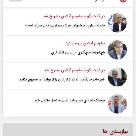
در گفت‌و‌گو با جام‌جم آنلاین تشریح شد
فاصله ایران با پیشرو‌ان هوش مصنوعی قابل جبران است
جام‌جم آنلاین بررسی کرد
باج‌نیوزها؛ باج‌گیری در لباس افشاگری
در گفت‌و‌گو با جام‌جم آنلاین مطرح شد
شیر مادر جایگزین ندارد | نوزادان را از فواید آن محروم نکنیم
فرهنگ اهدای خون باید نسل به نسل منتقل شود
نیازمندی ها