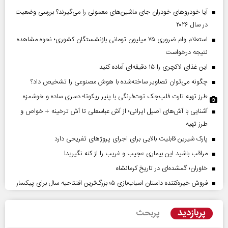
آیا خودروهای خودران جای ماشین‌های معمولی را می‌گیرند؟ بررسی وضعیت
در سال ۲۰۲۶
استعلام وام ضروری ۷۵ میلیون تومانی بازنشستگان کشوری؛ نحوه مشاهده
نتیجه درخواست
این غذای لاکچری را ۱۵ دقیقه‌ای آماده کنید
چگونه می‌توان تصاویر ساخته‌شده با هوش مصنوعی را تشخیص داد؟
طرز تهیه تارت فلپ‌جک توت‌فرنگی با پنیر ریکوتا؛ دسری ساده و خوشمزه
آشنایی با آش‌های اصیل ایرانی؛ از آش عباسعلی تا آش ترخینه + خواص و
طرز تهیه
پارک شیرین قابلیت‌ بالایی برای اجرای پروژهای تفریحی دارد
مراقب باشید این بیماری عجیب و غریب را از کنه نگیرید!
خاوران؛ گمشده‌ای در تاریخ کرمانشاه
فروش خیره‌کننده داستان اسباب‌بازی ۵؛ بزرگ‌ترین افتتاحیه سال برای پیکسار
پربازدید
پربحث