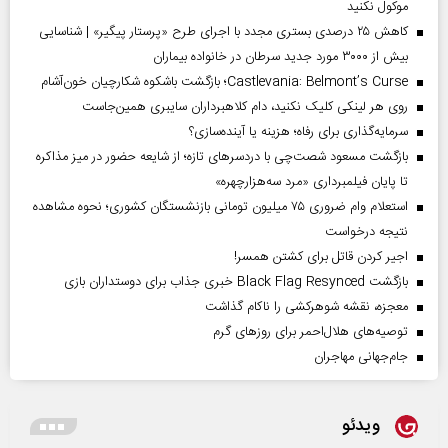
موکول نکنید
کاهش ۲۵ درصدی بستری مجدد با اجرای طرح «پرستار پیگیر» | شناسایی
بیش از ۳۰۰۰ مورد جدید سرطان در خانواده بیماران
Castlevania: Belmont’s Curse؛ بازگشت باشکوه شکارچیان خون‌آشام
روی هر لینکی کلیک نکنید، دام کلاهبرداران سایبری همین‌جاست
سرمایه‌گذاری برای رفاه؛ هزینه یا آینده‌سازی؟
بازگشت مسعود شصت‌چی با دردسر‌های تازه؛ از شایعه حضور در میز مذاکره
تا پایان فیلمبرداری «مرد سه‌هزارچهره»
استعلام وام ضروری ۷۵ میلیون تومانی بازنشستگان کشوری؛ نحوه مشاهده
نتیجه درخواست
اجیر کردن قاتل برای کشتن همسر!
بازگشت Black Flag Resynced خبری جذاب برای دوستداران بازی
معجزه، نقشه شوهرکشی را ناکام گذاشت
توصیه‌های هلال‌احمر برای روز‌های گرم
جام‌جهانی مهاجران
ویدئو