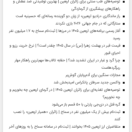
توصیه‌های طب سنتی برای زائران اربعین | بهترین نوشیدنی ضد عطش و
راهکارهای پیشگیری از گرمازدگی
راز ماندگاری «رادیو اربعین» از زبان دو گوینده؛ رسانه‌ای که حسینیه است
ستارگانی که در جام جهانی ۲۰۲۶ بازی نکردند
آغاز رسمی برنامه‌های اربعین ۱۴۰۵ در مرز‌ها | ثبت‌نام سماح به ۱.۷ میلیون نفر
رسید
قیمت قبر در بهشت زهرا (س) در سال ۱۴۰۵ چقدر است؟ | نرخ خرید، رزرو و
احیای قبور
چرا گرد و غبار در ایران تشدید شد؟ | حقابه تالاب‌ها مهم‌ترین راهکار مهار
ریزگردهاست
مجازات سنگین برای آدم‌ربایان گوش‌بر
واکسن جدید سرطان پانکراس امیدبخش شد
توصیه‌های تغذیه‌ای برای زائران اربعین ۱۴۰۵ | در گرمای اربعین چه بخوریم و
چه نخوریم؟
گره قتل در دی‌جی پارتی با ۵۰ قسم باز می‌شود
ثبت‌نام بیش از یک میلیون نفر در سماح | زائران «همیار اربعین» را نصب
کنند
متقاضیان ارز اربعین ۱۴۰۵ بخوانند | ثبت‌نام در سامانه سماح را به روز‌های آخر