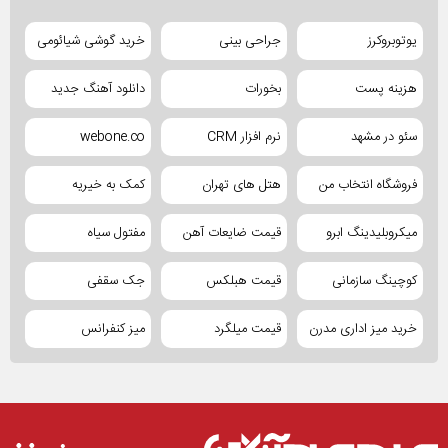
یوتوبروکرز
جراحی بینی
خرید گوشی شیائومی
هزینه پست
بخورات
دانلود آهنگ جدید
سئو در مشهد
نرم افزار CRM
webone.co
فروشگاه انتخاب من
هتل های تهران
کمک به خیریه
میکروبلیدینگ ابرو
قیمت ضایعات آهن
مفتول سیاه
کوچینگ سازمانی
قیمت هبلکس
جک سقفی
خرید میز اداری مدرن
قیمت میلگرد
میز کنفرانس