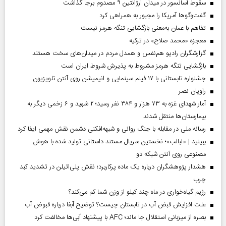
سقوط آسانسور در میدان آرژانتین ۹ مصدوم برجا گذاشت
گفت‌وگوها آمریکا را مجبور به همراهی کرد
تفاهم با عمان به‌معنی بازگشایی تنگه هرمز نیست
معجزه «محمد صلاح» در ترکیه
گزارشگران رادیو هم‌نفس و همدل مردم در میدان‌های سخت هستند
بازگشایی تنگه هرمز مشروط به پذیرش شروط ایران است
جشنواره تابستانی با ۱۷ فیلم سینمایی و انیمیشن روی آنتن تلویزیون
راویان نصر
آمار شهدای غزه به ۷۳ هزار و ۳۸۴ نفر رسید؛ ۲ شهید و ۶ زخمی دیگر به
بیمارستان‌ها منتقل شدند
رسانه ملی در مقابله با جنگ روانی و شبهه‌افکنی دشمن نقش مهمی ایفا کرد
ببینید | «لبالب»؛ نخستین سریال مستند داستانی تولید شده با هوش
مصنوعی روی آنتن شبکه دو
هشدار پژوهشگران درباره یک ماده پرکاربرد؛ نقش پلی‌اتیلن در تشدید کبد
چرب
رژیم گیاه‌خواری در ماه چند کیلو از وزن شما کم می‌کند؟
علت افزایش قبض آب در تابستان چیست؟ توضیح آبفا درباره قبوض آب
بصره از میزبانی استقلال جا ماند؛ AFC با پیشنهاد آبی‌ها مخالفت کرد