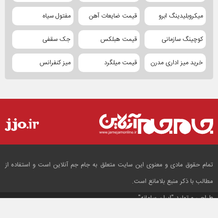
میکروبلیدینگ ابرو
قیمت ضایعات آهن
مفتول سیاه
کوچینگ سازمانی
قیمت هبلکس
جک سقفی
خرید میز اداری مدرن
قیمت میلگرد
میز کنفرانس
تمام حقوق مادی و معنوی این سایت متعلق به جام جم آنلاین است و استفاده از
مطالب با ذکر منبع بلامانع است.
طراحی و تولید
"ایران سامانه"