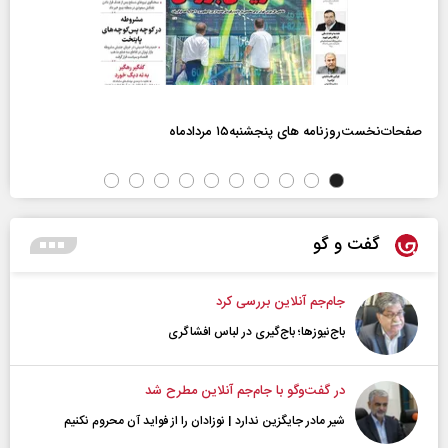
صفحات‌نخست‌روزنامه ها‌ی پنجشنبه‌۱۵ مردادماه
گفت و گو
جام‌جم آنلاین بررسی کرد
باج‌نیوزها؛ باج‌گیری در لباس افشاگری
در گفت‌و‌گو با جام‌جم آنلاین مطرح شد
شیر مادر جایگزین ندارد | نوزادان را از فواید آن محروم نکنیم