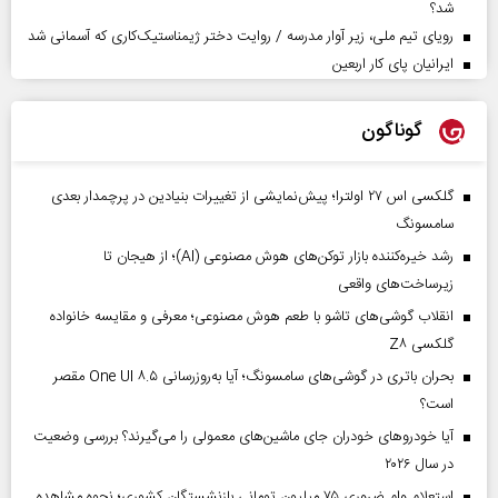
شد؟
رویای تیم ملی، زیر آوار مدرسه / روایت دختر ژیمناستیک‌کاری که آسمانی شد
ایرانیان پای کار اربعین
گوناگون
گلکسی اس ۲۷ اولترا؛ پیش‌نمایشی از تغییرات بنیادین در پرچمدار بعدی
سامسونگ
رشد خیره‌کننده بازار توکن‌های هوش مصنوعی (AI)؛ از هیجان تا
زیرساخت‌های واقعی
انقلاب گوشی‌های تاشو‌ با طعم هوش مصنوعی؛ معرفی و مقایسه خانواده
گلکسی Z۸
بحران باتری در گوشی‌های سامسونگ؛ آیا به‌روزرسانی One UI ۸.۵ مقصر
است؟
آیا خودروهای خودران جای ماشین‌های معمولی را می‌گیرند؟ بررسی وضعیت
در سال ۲۰۲۶
استعلام وام ضروری ۷۵ میلیون تومانی بازنشستگان کشوری؛ نحوه مشاهده