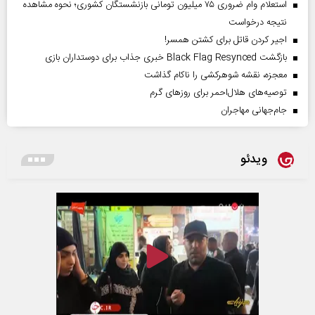
استعلام وام ضروری ۷۵ میلیون تومانی بازنشستگان کشوری؛ نحوه مشاهده
نتیجه درخواست
اجیر کردن قاتل برای کشتن همسر!
بازگشت Black Flag Resynced خبری جذاب برای دوستداران بازی
معجزه، نقشه شوهرکشی را ناکام گذاشت
توصیه‌های هلال‌احمر برای روز‌های گرم
جام‌جهانی مهاجران
ویدئو