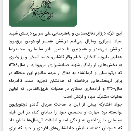
این اثرکه درژانر دفاع‌مقدس و باهنرنمایی علی سرابی درنقش شهید
صیاد شیرازی ومارال بنی‌آدم درنقش همسر او،هومن برق‌نورد
درنقش بنی‌صدر و همچنین با حضور نادر سلیمانی، محمدرضا
هدایتی، ایوب آقاخانی، خیام وقار کاشانی، حامد شیخی و رز رضوی
به بخش‌هایی از زندگی شهید صیاد‌شیرازی می‌پردازد از سال۱۳۵۸
که درکردستان و کرمانشاه به دفاع از مردم مظلوم این منطقه در
برابر گروهک‌هایی برخاسته که هدفشان تجزیه است، تاآذرماه
سال۱۳۶۰ و آزاد‌سازی بستان در عملیات طریق‌القدس که اولین
عملیات مشترک سپاه و ارتش است.
جواد افشارکه پیش از این با ساخت سریال گاندو درتلویزیون
توانسته بود مهارت و تخصص خود را نمایان کند، در این فیلم
سینمایی با پرداختن به زندگی‌نامه و اتفاقات آن‌سال‌ها نشان داد
که همچنان دغدغه نمایش جانفشانی‌های افرادی را دارد که برای