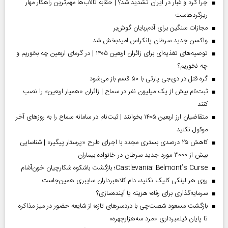
چرا گرد و غبار در ایران تشدید شد؟ | حقابه تالاب‌ها مهم‌ترین راهکار مهار
ریزگردهاست
مجازات سنگین برای آدم‌ربایان گوش‌بر
واکسن جدید سرطان پانکراس امیدبخش شد
توصیه‌های تغذیه‌ای برای زائران اربعین ۱۴۰۵ | در گرمای اربعین چه بخوریم و
چه نخوریم؟
گره قتل در دی‌جی پارتی با ۵۰ قسم باز می‌شود
ثبت‌نام بیش از یک میلیون نفر در سماح | زائران «همیار اربعین» را نصب
کنند
متقاضیان ارز اربعین ۱۴۰۵ بخوانند | ثبت‌نام در سامانه سماح را به روز‌های آخر
موکول نکنید
کاهش ۲۵ درصدی بستری مجدد با اجرای طرح «پرستار پیگیر» | شناسایی
بیش از ۳۰۰۰ مورد جدید سرطان در خانواده بیماران
Castlevania: Belmont’s Curse؛ بازگشت باشکوه شکارچیان خون‌آشام
روی هر لینکی کلیک نکنید، دام کلاهبرداران سایبری همین‌جاست
سرمایه‌گذاری برای رفاه؛ هزینه یا آینده‌سازی؟
بازگشت مسعود شصت‌چی با دردسر‌های تازه؛ از شایعه حضور در میز مذاکره
تا پایان فیلمبرداری «مرد سه‌هزارچهره»