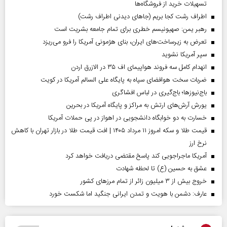
تسهیلات خرید از فروشگاه‌ها
اطراف رشت کجا بریم (جاهای دیدنی اطراف رشت)
رهبر یمن: صهیونیسم خطری برای تمام جامعه بشریت است
تعرض به زیرساخت‌های ایران، بنای هژمونی آمریکا را فرو می‌ریزد
سپر آمریکا نشوید
انهدام کامل سه فروند هواپیمای اف ۳۵ در الازرق اردن
ضربات سخت هوافضای سپاه به پایگاه علی السالم آمریکا در کویت
باج‌نیوزها؛ باج‌گیری در لباس افشاگری
یورش آرش‌های ارتش به مراکز و پایگاه‌ آمریکا در بحرین
خسارت به دو خوابگاه دانشجویی در اهواز در پی حملات آمریکا
قیمت طلا و سکه امروز ۱۱ مرداد ۱۴۰۵ | افت قیمت طلا در بازار تهران با کاهش
نرخ ارز
آمریکا ماجراجویی کند پاسخ مقتضی دریافت خواهد کرد
عشق به حسین (ع) تا لحظه شهادت
خروج بیش از ۳ میلیون زائر از تمام مرز‌های کشور
عارف: دشمن با هویت و تمدن ایرانی جنگید اما شکست خورد