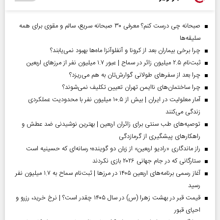
صبحانه چی درست کنم؟ معرفی ۳۰ صبحانه سریع، سالم و مقوی برای همه
سلیقه‌ها
چرا برخی بیماران بعد از کرونا و آنفلوآنزا ماه‌ها بهبود نمی‌یابند؟
ثبت‌نام ۲.۵ میلیون زائر در سماح | عبور ۱.۷ میلیون نفر از مرز‌های اربعین
چرا بعد از سفرهای طولانی گوارش‌تان به هم می‌ریزد؟
چرا ساختمان‌های ناایمن تهران تعیین تکلیف نمی‌شوند؟
آمار معلولیت در ایران | بیش از ۱۰.۵ میلیون نفر با محدودیت عملکردی
زندگی می‌کنند
توصیه‌های طب سنتی برای زائران اربعین | بهترین نوشیدنی ضد عطش و
راهکارهای پیشگیری از گرمازدگی
راز ماندگاری «رادیو اربعین» از زبان دو گوینده؛ رسانه‌ای که حسینیه است
ستارگانی که در جام جهانی ۲۰۲۶ بازی نکردند
آغاز رسمی برنامه‌های اربعین ۱۴۰۵ در مرز‌ها | ثبت‌نام سماح به ۱.۷ میلیون نفر
رسید
قیمت قبر در بهشت زهرا (س) در سال ۱۴۰۵ چقدر است؟ | نرخ خرید، رزرو و
احیای قبور