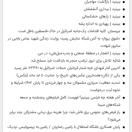
ببینید | بازگشت مهاجران
ببینید | بیداری آتشفشان
ببینید | رازهای خشکسالی
ببینید | پهپادی به اندازه پشه
عربستان: کلیه اقدامات یک‌جانبه اسرائیل در خاک فلسطین باطل است
«شوق پرواز» به آنتن شبکه نمایش رسید؛ روایت زندگی شهید عباس بابایی در
سالروز شهادت
ببینید | انفجار در منطقۀ صنعتی و بندر«جبل‌علی» در دبی
شائبه تلاش برای ترور ترامپ منجر به بازداشت فرد مسلح شد
آخرین آمار شهدای غزه؛ شمار قربانیان حملات اسرائیل به ۷۳۳۸۱ نفر رسید
یکی از تکان‌دهنده‌ترین عکس‌های تاریخ؛ رد جنایت تا ابد ماند (عکس)
تمدید معافیت سربازی مشمولان سه و چهار فرزندی تا پایان ۱۴۰۷؛ شرایط و
نحوه ثبت درخواست
آخر هفته چه فیلمی ببینیم؟ فهرست کامل فیلم‌های پنجشنبه و جمعه
شبکه‌های سیما
راز قبض‌های نجومی برق فاش شد؛ چرا هزینه برق برخی مشترکان چند برابر
می‌شود؟
پایان همکاری باشگاه استقلال با رامین رضاییان / رامین به پرسپولیس نزدیک