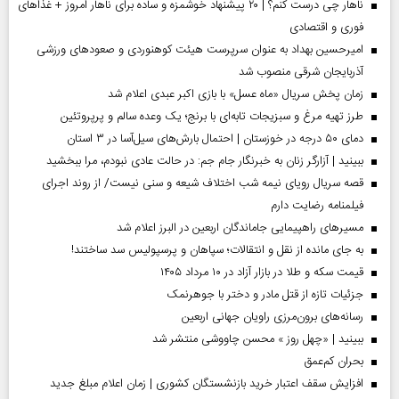
ناهار چی درست کنم؟ | ۲۰ پیشنهاد خوشمزه و ساده برای ناهار امروز + غذاهای
فوری و اقتصادی
امیرحسین بهداد به عنوان سرپرست هیئت کوهنوردی و صعودهای ورزشی
آذربایجان شرقی منصوب شد
زمان پخش سریال «ماه عسل» با بازی اکبر عبدی اعلام شد
طرز تهیه مرغ و سبزیجات تابه‌ای با برنج؛ یک وعده سالم و پرپروتئین
دمای ۵۰ درجه در خوزستان | احتمال بارش‌های سیل‌آسا در ۳ استان
ببینید | آزارگر زنان به خبرنگار جام جم: در حالت عادی نبودم، مرا ببخشید
قصه سریال رویای نیمه شب اختلاف شیعه و سنی نیست/ از روند اجرای
فیلمنامه رضایت دارم
مسیر‌های راهپیمایی جاماندگان اربعین در البرز اعلام شد
به جای مانده از نقل و انتقالات؛ سپاهان و پرسپولیس سد ساختند!
قیمت سکه و طلا در بازار آزاد در ۱۰ مرداد ۱۴۰۵
جزئیات تازه از قتل مادر و دختر با جوهرنمک
رسانه‌های برون‌مرزی راویان جهانی اربعین
ببینید | «چهل روز » محسن چاووشی منتشر شد
بحران کم‌عمق
افزایش سقف اعتبار خرید بازنشستگان کشوری | زمان اعلام مبلغ جدید