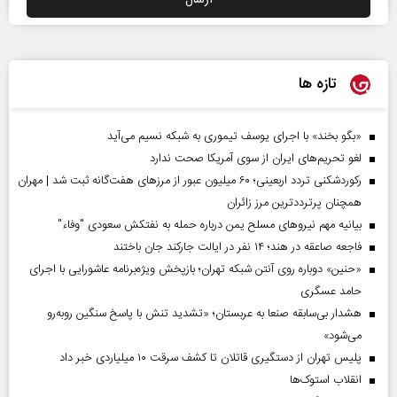
تازه ها
«بگو بخند» با اجرای یوسف تیموری به شبکه نسیم می‌آید
لغو تحریم‌های ایران از سوی آمریکا صحت ندارد
رکوردشکنی تردد اربعینی؛ ۶۰ میلیون عبور از مرزهای هفت‌گانه ثبت شد | مهران
همچنان پرترددترین مرز زائران
بیانیه مهم نیروهای مسلح یمن درباره حمله به نفتکش سعودی "وفاء"
فاجعه صاعقه در هند؛ ۱۴ نفر در ایالت جارکند جان باختند
«حنین» دوباره روی آنتن شبکه تهران؛ بازپخش ویژه‌برنامه عاشورایی با اجرای
حامد عسگری
هشدار بی‌سابقه صنعا به عربستان؛ «تشدید تنش با پاسخ سنگین روبه‌رو
می‌شود»
پلیس تهران از دستگیری قاتلان تا کشف سرقت ۱۰ میلیاردی خبر داد
انقلاب استوک‌ها