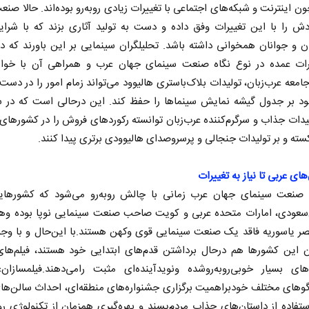
چون اینترنت و شبکه‌های اجتماعی با تغییرات زیادی روبه‌رو بوده‌اند. حالا صنع
ش را با این تغییرات وفق داده و دست به تولید آثاری بزند که با شرای
ن و جوانان همخوانی داشته باشد. تحلیلگران سینمایی بر این باورند که 
یرات عمده در نوع نگاه صنعت سینمای جهان عرب و همراهی آن با خواس
امعه عرب‌زبان، تولیدات بلاک‌باستری هالیوود می‌تواند زمام امور را در دست 
د بر جدول گیشه نمایش سینماها را حفظ کند. این در‌حالی است که در س
لیدات جذاب و سرگرم‌کننده عرب‌زبان توانسته‌ رکوردهای فروش را در کشورها
ته و بر تولیدات جنجالی و پرسروصدای هالیوودی برتری پیدا کنند.
از باتلاق انرژی تا بن‌بست ترامپ
حکایت یک 
ای عربی تا نیاز به تغییرات
نرگس خانعل
صنعت سینمای جهان عرب زمانی با چالش روبه‌رو می‌شود که کشورها
رضا سپهوند - سخنگوی کمیسیون انرژی مجلس
‌سعودی، امارات متحده عربی و کویت صاحب صنعت سینمایی نوپا بوده وهن
صر یاسوریه فاقد یک صنعت سینمایی قوی وکهن هستند.با این‌حال و با وجو
ن این کشورها هم درحال برداشتن قدم‌های ابتدایی خود هستند، فیلم‌های‌
ای بسیار خوبی‌روبه‌روشده ونویدآینده‌ای مثبت رامی‌دهند.فیلمسازان‌ع
گوهای مختلف خودبراهمیت برگزاری جشنواره‌های منطقه‌ای، احداث سالن‌ها
ستفاده از داستان‌های جذاب مردم‌پسند و بهره‌گیری همزمان از تکنولوژی رو