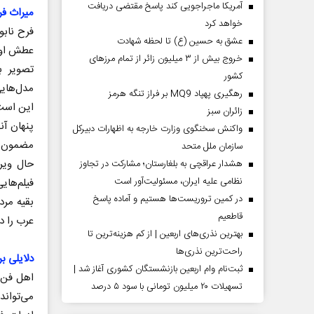
آمریکا ماجراجویی کند پاسخ مقتضی دریافت
میراث ف
خواهد کرد
فرح نابو
عشق به حسین (ع) تا لحظه شهادت
عطش او ب
خروج بیش از ۳ میلیون زائر از تمام مرز‌های
تصویر ب
کشور
مدل‌هایی
رهگیری پهپاد MQ9 بر فراز تنگه هرمز
این است 
‌زائران سبز
پنهان آن
واکنش سخنگوی وزارت خارجه به اظهارات دبیرکل
مضمون ب
سازمان ملل متحد
حال ویرا
هشدار عراقچی به بلغارستان؛ مشارکت در تجاوز
نظامی علیه ایران، مسئولیت‌آور است
فیلم‌های
در کمین تروریست‌ها هستیم و آماده پاسخ
بقیه مرد
قاطعیم
عرب را در
بهترین نذری‌های اربعین | از کم هزینه‌ترین تا
راحت‌ترین نذری‌ها
دلایلی ب
ثبت‌نام وام اربعین بازنشستگان کشوری آغاز شد |
اهل فن ب
تسهیلات ۲۰ میلیون تومانی با سود ۵ درصد
می‌توان