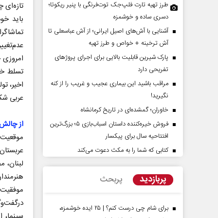
طرز تهیه تارت فلپ‌جک توت‌فرنگی با پنیر ریکوتا؛
تازه‌ای 
دسری ساده و خوشمزه
باید خود
آشنایی با آش‌های اصیل ایرانی؛ از آش عباسعلی تا
تماشاگرا
آش ترخینه + خواص و طرز تهیه
عدم‌تغی
پارک شیرین قابلیت‌ بالایی برای اجرای پروژهای
امروزی ج
تفریحی دارد
تسلط خو
مراقب باشید این بیماری عجیب و غریب را از کنه
اخیر، تو
نگیرید!
عربی شکس
خاوران؛ گمشده‌ای در تاریخ کرمانشاه
پرده تهدیدات کوتاه‏‌مدت و
اربعین نماد مقاومت در برابر
از چالش‌ه
‌های خلاف واقع آمریکا
استکبار‌
فروش خیره‌کننده داستان اسباب‌بازی ۵؛ بزرگ‌ترین
افتتاحیه سال برای پیکسار
موقعیت 
 - تحلیلگر مسائل سیاسی
رحمت‌الله نوروزی - عضو کمیسیون اجتماعی
عربستان
کتابی که شما را به مکث دعوت می‌کند
مجلس
لبنان، م
هنرمندا
پربازدید
پربحث
موفقیت‌ه
درگفت‌و
برای شام چی درست کنم؟ | ۲۵ ایده خوشمزه،
سینما، ا