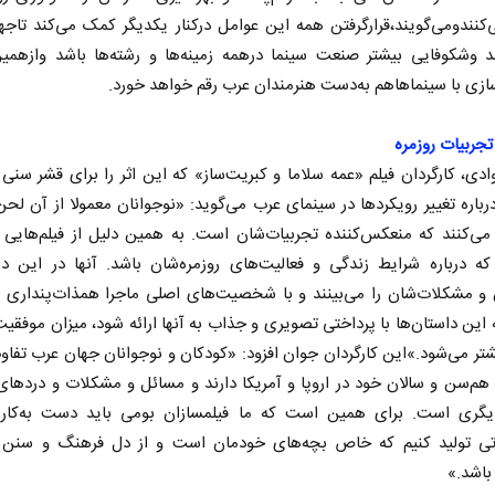
‌کنندومی‌گویند،قرارگرفتن همه این عوامل درکنار یکدیگر کمک می‌کند تاج
 وشکوفایی بیشتر صنعت سینما درهمه زمینه‌ها و رشته‌ها باشد وازهمی
زی با سینماهاهم به‌دست هنرمندان عرب رقم خواهد خورد.
جربیات روزمره
وادی، کارگردان فیلم «عمه سلاما و کبریت‌ساز» که این اثر را برای قشر سنی
رباره تغییر رویکردها در سینمای عرب می‌گوید: «‌نوجوانان معمولا از آن لحن
می‌کنند که منعکس‌کننده تجربیات‌شان است. به همین دلیل از فیلم‌هایی 
که درباره شرایط زندگی و فعالیت‌های روزمره‌شان باشد. آنها در این دا
و مشکلات‌شان را می‌بینند و با شخصیت‌های اصلی ماجرا همذات‌پنداری می
 نخست روزنامه ها‌ی یکشنبه ۴ مردادماه
 این داستان‌ها با پرداختی تصویری و جذاب به آنها ارائه شود، میزان موفقیت 
صفحات نخست روزنامه ها‌ی شنبه ۳ مردادماه
شتر می‌شود.‌»این کارگردان جوان افزود: «کودکان و نوجوانان جهان عرب تفاو
 هم‌سن و سالان خود در اروپا و آمریکا دارند و مسائل و مشکلات و دردهای 
ری است. برای همین است که ما فیلمسازان بومی باید دست به‌کار
ی تولید کنیم که خاص بچه‌های خودمان است و از دل فرهنگ و سنن 
 باشد.»