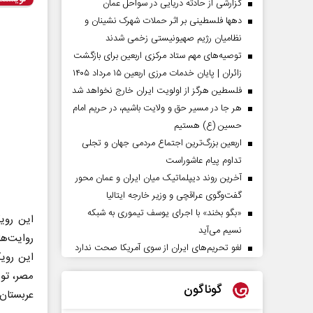
گزارشی از حادثه دریایی در سواحل عمان
دهها فلسطینی بر اثر حملات شهرک نشینان و
نظامیان رژیم صهیونیستی زخمی شدند
توصیه‌های مهم ستاد مرکزی اربعین برای بازگشت
زائران | پایان خدمات مرزی اربعین ۱۵ مرداد ۱۴۰۵
فلسطین هرگز از اولویت ایران خارج نخواهد شد
هر جا در مسیر حق و ولایت باشیم، در حریم امام
حسین (ع) هستیم
اربعین بزرگ‌ترین اجتماع مردمی جهان و تجلی
تداوم پیام عاشوراست
آخرین روند دیپلماتیک میان ایران و عمان محور
گفت‌وگوی عراقچی و وزیر خارجه ایتالیا
«بگو بخند» با اجرای یوسف تیموری به شبکه
این رویک
نسیم می‌آید
روایت‌ها
لغو تحریم‌های ایران از سوی آمریکا صحت ندارد
این رویک
مصر، تون
گوناگون
عربستان،