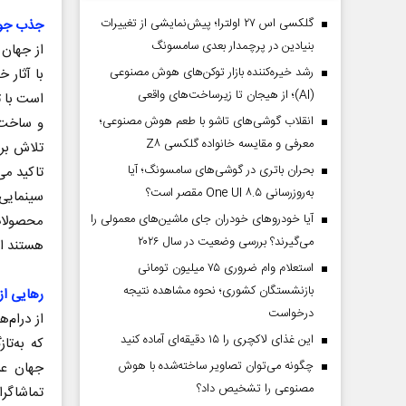
گلکسی اس ۲۷ اولترا؛ پیش‌نمایشی از تغییرات
جذب جوا
بنیادین در پرچمدار بعدی سامسونگ
از جهان 
رشد خیره‌کننده بازار توکن‌های هوش مصنوعی
با آثار 
(AI)؛ از هیجان تا زیرساخت‌های واقعی
است با ت
انقلاب گوشی‌های تاشو‌ با طعم هوش مصنوعی؛
و ساخت،
معرفی و مقایسه خانواده گلکسی Z۸
تلاش برا
بحران باتری در گوشی‌های سامسونگ؛ آیا
تاکید می
به‌روزرسانی One UI ۸.۵ مقصر است؟
سینمایی 
آیا خودروهای خودران جای ماشین‌های معمولی را
محصولات
می‌گیرند؟ بررسی وضعیت در سال ۲۰۲۶
هستند ام
استعلام وام ضروری ۷۵ میلیون تومانی
بازنشستگان کشوری؛ نحوه مشاهده نتیجه
رهایی از
درخواست
از درام‌
این غذای لاکچری را ۱۵ دقیقه‌ای آماده کنید
که به‌تا
چگونه می‌توان تصاویر ساخته‌شده با هوش
جهان عر
مصنوعی را تشخیص داد؟
تماشاگرا