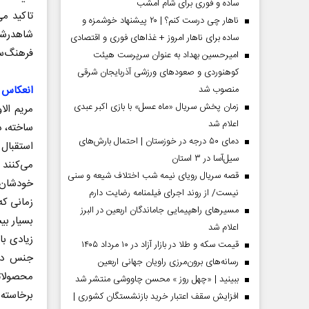
ساده و فوری برای شام امشب
تاکید می
ناهار چی درست کنم؟ | ۲۰ پیشنهاد خوشمزه و
شاهدرشد
ساده برای ناهار امروز + غذاهای فوری و اقتصادی
فرهنگ‌سا
امیرحسین بهداد به عنوان سرپرست هیئت
کوهنوردی و صعودهای ورزشی آذربایجان شرقی
انعکاس ت
منصوب شد
زمان پخش سریال «ماه عسل» با بازی اکبر عبدی
مریم الا
اعلام شد
ساخته، د
دمای ۵۰ درجه در خوزستان | احتمال بارش‌های
استقبال 
سیل‌آسا در ۳ استان
می‌کنند 
قصه سریال رویای نیمه شب اختلاف شیعه و سنی
خودشان 
نیست/ از روند اجرای فیلمنامه رضایت دارم
مردادماه
صفحات نخست روزنامه ها‌ی‌سه‌شنبه ۶ مردادماه
صفحات
زمانی که
مسیر‌های راهپیمایی جاماندگان اربعین در البرز
بسیار بی
اعلام شد
زیادی با
قیمت سکه و طلا در بازار آزاد در ۱۰ مرداد ۱۴۰۵
جنس دیگ
رسانه‌های برون‌مرزی راویان جهانی اربعین
محصولات
ببینید | «چهل روز » محسن چاووشی منتشر شد
بر‌خاسته
افزایش سقف اعتبار خرید بازنشستگان کشوری |