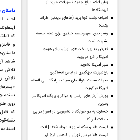
زمان اعلام مبلغ جدید تسهیلات خرید از
فروشگاه‌ها
داستان ن
اطراف رشت کجا بریم (جاهای دیدنی اطراف
احمد ال
رشت)
اینفلوئن
رهبر یمن: صهیونیسم خطری برای تمام جامعه
که تماشا
بشریت است
و فانتز
تعرض به زیرساخت‌های ایران، بنای هژمونی
داستان‌ه
آمریکا را فرو می‌ریزد
شاهد آن
سپر آمریکا نشوید
تلاش سخت
باج‌نیوزها؛ باج‌گیری در لباس افشاگری
تلاش زی
ضربات سخت هوافضای سپاه به پایگاه علی السالم
«پسرهای
آمریکا در کویت
بیننده چ
یورش آرش‌های ارتش به مراکز و پایگاه‌ آمریکا در
روی هنر
بحرین
که قابل
خسارت به دو خوابگاه دانشجویی در اهواز در پی
حملات آمریکا
نقطه‌قوت
قیمت طلا و سکه امروز ۱۱ مرداد ۱۴۰۵ | افت
استفاده 
قیمت طلا در بازار تهران با کاهش نرخ ارز