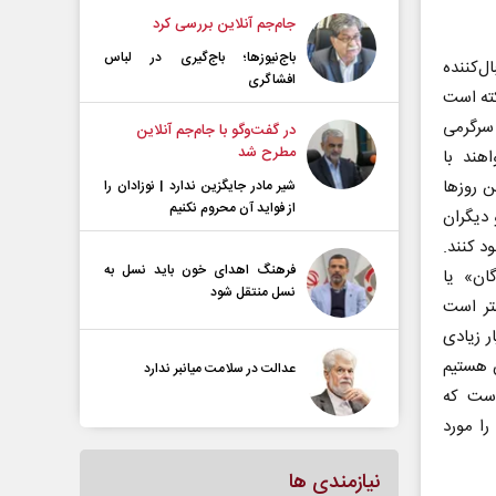
جام‌جم آنلاین بررسی کرد
باج‌نیوزها؛ باج‌گیری در لباس
‌کننده
افشاگری
کته است
 سرگرمی
در گفت‌و‌گو با جام‌جم آنلاین
مطرح شد
هند با
ن روزها
شیر مادر جایگزین ندارد | نوزادان را
از فواید آن محروم نکنیم
دیگران
د کنند.
فرهنگ اهدای خون باید نسل به
ان» یا
نسل منتقل شود
تر است
ر زیادی
 هستیم
عدالت در سلامت میانبر ندارد
است که
را مورد
نیازمندی ها