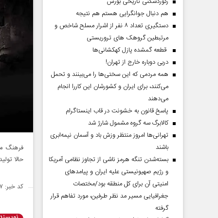
رکوردشکنی تاریخی بورس
هم دنبال جوانگرایی هستم هم نتیجه
دستگیری تعداد ۸ نفر از اشرار مسلح شاخص و
مرتبطین گروهک های تروریستی
قطعه گمشده پازل کهکشانی‌ها
دربی دوباره خارج از تهران!
همه مردمی که این سختی‌ها را می‌بینند و تحمل
می‌کنند، برای ایران و کشورشان این کاررا انجام
می‌دهند
پاسخ قانون به خشونت در قاب اینستاگرام
کالابرگ سه گروه مشمول شارژ شد
تهرانی‌ها امروز منتظر وزش باد و آسمان نیمه‌ابری
باشند
فرهنگ مق
حالا تولید
بسته‌شدن تنگه هرمز ناشی از تجاوز نظامی آمریکا
و رژیم صهیونیستی علیه ایران و پیامد‌های
امنیتی آن برای کل منطقه بود/مختصات
کد خبر: ۱۴۷۷۰۶۷
جغرافیایی مسیر مد نظر طرفین، مورد تفاهم قرار
گرفته
نویسند