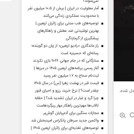
نمی‌شوند؟
آمار معلولیت در ایران | بیش از ۱۰.۵ میلیون نفر
با محدودیت عملکردی زندگی می‌کنند
توصیه‌های طب سنتی برای زائران اربعین |
بهترین نوشیدنی ضد عطش و راهکارهای
پیشگیری از گرمازدگی
راز ماندگاری «رادیو اربعین» از زبان دو گوینده؛
رسانه‌ای که حسینیه است
ستارگانی که در جام جهانی ۲۰۲۶ بازی نکردند
آغاز رسمی برنامه‌های اربعین ۱۴۰۵ در مرز‌ها |
ثبت‌نام سماح به ۱.۷ میلیون نفر رسید
قیمت قبر در بهشت زهرا (س) در سال ۱۴۰۵
چقدر است؟ | نرخ خرید، رزرو و احیای قبور
دل شده،
چرا گرد و غبار در ایران تشدید شد؟ | حقابه
تالاب‌ها مهم‌ترین راهکار مهار ریزگردهاست
مجازات سنگین برای آدم‌ربایان گوش‌بر
واکسن جدید سرطان پانکراس امیدبخش شد
توصیه‌های تغذیه‌ای برای زائران اربعین ۱۴۰۵ |