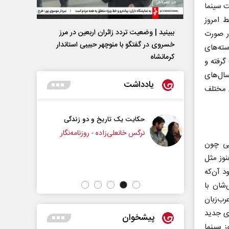
ت سینما
ط امروز
ببینید | وضعیت تردد زائران اربعین در مرز
در صورت
خسروی در گفتگو با منوچهر حبیبی استاندار
ته‌های
کرمانشاه
گرفته و
ال‌های
یادداشت
ی مختلف
تاریخ و دو زندگی
چرایی عقب‌نشینی ترامپ؟
ی‌زاده - روزنامه‌نگار
یی چون
دکتر یدالله جوانی - تحلیلگر مسائل سیاسی
وز مثل
د آن‌که
شان با
رب‌زبان
ی جدید
پیشخوان
ز سینما