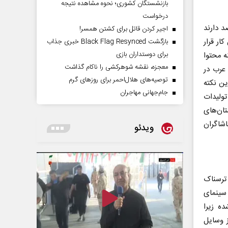
بازنشستگان کشوری؛ نحوه مشاهده نتیجه
درخواست
د دارند
اجیر کردن قاتل برای کشتن همسر!
ار قرار
بازگشت Black Flag Resynced خبری جذاب
برای دوستداران بازی
ه محتوا
معجزه، نقشه شوهرکشی را ناکام گذاشت
عرب در
توصیه‌های هلال‌احمر برای روز‌های گرم
ین نکته
جام‌جهانی مهاجران
تولیدات
تان‌های
شاگران
ویدئو
 ترسناک
 سینمای
ه زیرا
ز وسایل