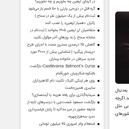
در گرمای اربعین چه بخوریم و چه نخوریم؟
گره قتل در دی‌جی پارتی با ۵۰ قسم باز می‌شود
ثبت‌نام بیش از یک میلیون نفر در سماح |
زائران «همیار اربعین» را نصب کنند
متقاضیان ارز اربعین ۱۴۰۵ بخوانند | ثبت‌نام در
سامانه سماح را به روز‌های آخر موکول نکنید
کاهش ۲۵ درصدی بستری مجدد با اجرای طرح
«پرستار پیگیر» | شناسایی بیش از ۳۰۰۰ مورد
جدید سرطان در خانواده بیماران
Castlevania: Belmont’s Curse؛ بازگشت
باشکوه شکارچیان خون‌آشام
روی هر لینکی کلیک نکنید، دام کلاهبرداران
سایبری همین‌جاست
ه‌دنبال
سرمایه‌گذاری برای رفاه؛ هزینه یا آینده‌سازی؟
د.اگرچه
بازگشت مسعود شصت‌چی با دردسر‌های تازه؛ از
ایی مثل
شایعه حضور در میز مذاکره تا پایان فیلمبرداری
کشورهای
«مرد سه‌هزارچهره»
استعلام وام ضروری ۷۵ میلیون تومانی