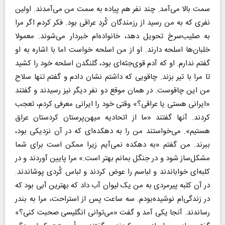
سمت بالا می‌آمد. چند نفر هم پیاده به سمت من می‌آمدند. اولین
نفری که به من رسید از رزمندگان کُردِ عراقی بود. فکر کردم اگر مرا
به صلیب‌سرخ تحویل دهد، خانواده‌ام خبردار می‌شوند. معمولا
خلبان‌ها اسلحه دارند. او از من اسلحه خواست اما با اشاره به او
گفتم ندارم. او که آدم قوی‌جثه‌ای بود، گلنگدن اسلحه خود را کشید
تا مرا با تیر بزند. چاقویی که داشتم نشان دادم و گفتم تنها سلاح
من این چاقوست. در همان موقع دو نفر دیگر نیز رسیدند و گفتند
«ایرانی هستی یا عراقی؟» وقتی خود را ایرانی معرفی کردم، تعجب
کردند. آنها گفتند «ما از اتحادیه میهن‌پرستان کردستان عراق
هستیم». می‌خواستند من را به دهکده‌ای که در آن نزدیکی بود،
ببرند. من گفتم «به دهکده نمی‌آیم زیرا ممکن است برای شما
مشکل‌ساز شود و در جنگل بمانم بهتر است.» مرا پایین آوردند و در
کلبه‌ای خواباندند و لباسم را عوض کردند و لباس کُردی پوشاندند.
در آن کلبه پیرمردی به من یک لیوان آب داد که بهترین آبی بود که
در زندگی‌ام نوشیده‌بودم. سه ساعت پس از استراحت، مرا به بندر
رساندند. آنجا یکی آمد و گفت «می‌توانی انگلیسی صحبت کنی؟»