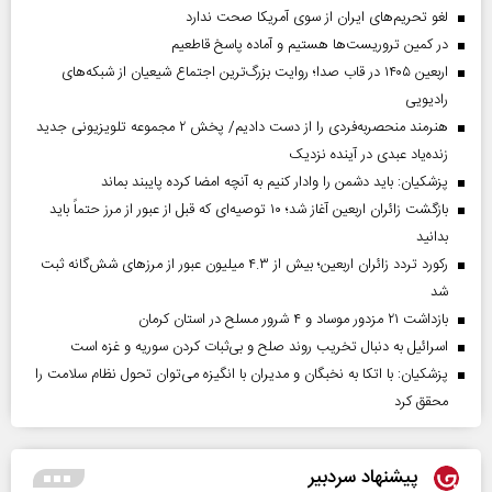
لغو تحریم‌های ایران از سوی آمریکا صحت ندارد
در کمین تروریست‌ها هستیم و آماده پاسخ قاطعیم
اربعین ۱۴۰۵ در قاب صدا؛ روایت بزرگ‌ترین اجتماع شیعیان از شبکه‌های
رادیویی
هنرمند منحصر‌به‌فردی را از دست دادیم/ پخش ۲ مجموعه تلویزیونی جدید
زنده‌یاد عبدی در آینده نزدیک
پزشکیان: باید دشمن را وادار کنیم به آنچه امضا کرده پایبند بماند
بازگشت زائران اربعین آغاز شد؛ ۱۰ توصیه‌ای که قبل از عبور از مرز حتماً باید
بدانید
رکورد تردد زائران اربعین؛ بیش از ۴.۳ میلیون عبور از مرزهای شش‌گانه ثبت
شد
بازداشت ۲۱ مزدور موساد و ۴ شرور مسلح در استان کرمان
اسرائیل به دنبال تخریب روند صلح و بی‌ثبات کردن سوریه و غزه است
پزشکیان: با اتکا به نخبگان و مدیران با انگیزه می‌توان تحول نظام سلامت را
محقق کرد
پیشنهاد سردبیر