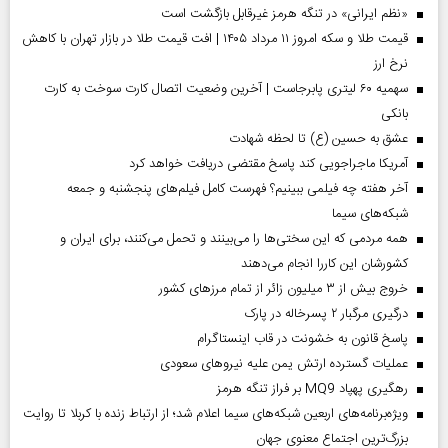
«نظم ایرانی» در تنگه هرمز غیرقابل بازگشت است
قیمت طلا و سکه امروز ۱۱ مرداد ۱۴۰۵ | افت قیمت طلا در بازار تهران با کاهش
نرخ ارز
سهمیه ۶۰ لیتری پابرجاست | آخرین وضعیت اتصال کارت سوخت به کارت
بانکی
عشق به حسین (ع) تا لحظه شهادت
آمریکا ماجراجویی کند پاسخ مقتضی دریافت خواهد کرد
آخر هفته چه فیلمی ببینیم؟ فهرست کامل فیلم‌های پنجشنبه و جمعه
شبکه‌های سیما
همه مردمی که این سختی‌ها را می‌بینند و تحمل می‌کنند، برای ایران و
کشورشان این کاررا انجام می‌دهند
خروج بیش از ۳ میلیون زائر از تمام مرز‌های کشور
درگیری مرگبار ۲ پسرخاله در پارک
پاسخ قانون به خشونت در قاب اینستاگرام
عملیات گسترده ارتش یمن علیه نیروهای سعودی
رهگیری پهپاد MQ9 بر فراز تنگه هرمز
ویژه‌برنامه‌های اربعین شبکه‌های سیما اعلام شد؛ از ارتباط زنده با کربلا تا روایت
بزرگ‌ترین اجتماع معنوی جهان