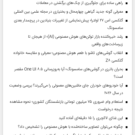
راهی ساده برای جلوگیری از چک‌های برگشتی در معاملات
معرفی گونه جدید گیاهی چهارمحال و بختیاری در مجله علمی بین المللی
گلکسی اس ۲۷ اولترا؛ پیش‌نمایشی از تغییرات بنیادین در پرچمدار بعدی
سامسونگ
رشد خیره‌کننده بازار توکن‌های هوش مصنوعی (AI)؛ از هیجان تا
زیرساخت‌های واقعی
انقلاب گوشی‌های تاشو‌ با طعم هوش مصنوعی؛ معرفی و مقایسه خانواده
گلکسی Z۸
بحران باتری در گوشی‌های سامسونگ؛ آیا به‌روزرسانی One UI ۸.۵ مقصر
است؟
آیا خودروهای خودران جای ماشین‌های معمولی را می‌گیرند؟ بررسی وضعیت
در سال ۲۰۲۶
استعلام وام ضروری ۷۵ میلیون تومانی بازنشستگان کشوری؛ نحوه مشاهده
نتیجه درخواست
این غذای لاکچری را ۱۵ دقیقه‌ای آماده کنید
چگونه می‌توان تصاویر ساخته‌شده با هوش مصنوعی را تشخیص داد؟