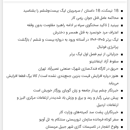
18 نیمکت، 18 داستان / سرمربیان لیگ بیست‌وششم را بشناسید
محاکمه عامل قتل جوان رزمی کار
ببینید | تاکید سخنگوی سپاه بر ادامه راهبرد مقاومت بدون وقفه
اعتراف مرد خونسرد به قتل همسر و دخترش
لیگ برتر ۱۴۰۵-۱۴۰۶ در آستانه ورود به دروازه بیست و ششم / بازگشت
پرانرژی فوتبال
جزئیاتی از نیم فصل اول لیگ برتر
سقوط آزاد اینفانتینو
حریق در کارگاه فندک‌سازی شهرک صنعتی نصیرآباد تهران
هنوز درباره افزایش قیمت بنزین جمع‌بندی نشده است/ کالا برگ قطعا افزایش
می‌یابد
خبرنگار چشم بیدار جامعه و زبان گویای روزگار خویش است
پیش بینی رگبار و رعد و برق و وزش باد شدیددر ارتفاعات مرکزی البرز و
ارتفاعات اردبیل
خبرنگاران پشت سد کمیته‌های وزارت کار
سفر کوتاه فرمانده سازمان تروریستی سنتکام به تل آویو
وقوع انفجار در تاسیسات گازی شهر جبیل عربستان