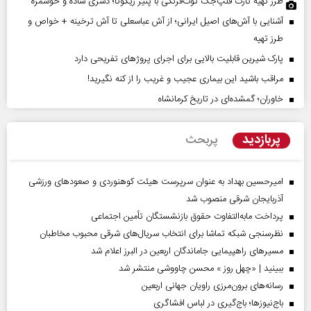
طرز تهیه تارت فلپ‌جک توت‌فرنگی با پنیر ریکوتا؛ دسری ساده و خوشمزه
آشنایی با آش‌های اصیل ایرانی؛ از آش عباسعلی تا آش ترخینه + خواص و
طرز تهیه
پارک شیرین قابلیت‌ بالایی برای اجرای پروژهای تفریحی دارد
مراقب باشید این بیماری عجیب و غریب را از کنه نگیرید!
خاوران؛ گمشده‌ای در تاریخ کرمانشاه
پربازدید
پربحث
امیرحسین بهداد به عنوان سرپرست هیئت کوهنوردی و صعودهای ورزشی
آذربایجان شرقی منصوب شد
پرداخت مابه‌التفاوت حقوق بازنشستگان تأمین اجتماعی
نظرسنجی شبکه تماشا برای انتخاب سریال‌های شرقی محبوب مخاطبان
مسیر‌های راهپیمایی جاماندگان اربعین در البرز اعلام شد
ببینید | «چهل روز » محسن چاووشی منتشر شد
رسانه‌های برون‌مرزی راویان جهانی اربعین
باج‌نیوزها؛ باج‌گیری در لباس افشاگری