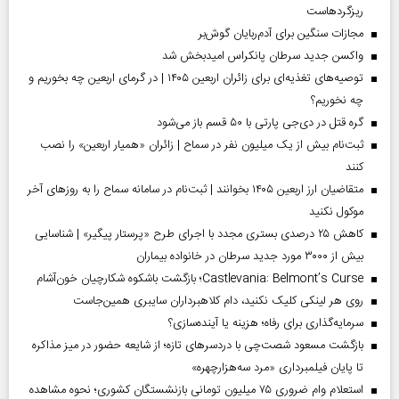
ریزگردهاست
مجازات سنگین برای آدم‌ربایان گوش‌بر
واکسن جدید سرطان پانکراس امیدبخش شد
توصیه‌های تغذیه‌ای برای زائران اربعین ۱۴۰۵ | در گرمای اربعین چه بخوریم و
چه نخوریم؟
گره قتل در دی‌جی پارتی با ۵۰ قسم باز می‌شود
ثبت‌نام بیش از یک میلیون نفر در سماح | زائران «همیار اربعین» را نصب
کنند
متقاضیان ارز اربعین ۱۴۰۵ بخوانند | ثبت‌نام در سامانه سماح را به روز‌های آخر
موکول نکنید
کاهش ۲۵ درصدی بستری مجدد با اجرای طرح «پرستار پیگیر» | شناسایی
بیش از ۳۰۰۰ مورد جدید سرطان در خانواده بیماران
Castlevania: Belmont’s Curse؛ بازگشت باشکوه شکارچیان خون‌آشام
روی هر لینکی کلیک نکنید، دام کلاهبرداران سایبری همین‌جاست
سرمایه‌گذاری برای رفاه؛ هزینه یا آینده‌سازی؟
بازگشت مسعود شصت‌چی با دردسر‌های تازه؛ از شایعه حضور در میز مذاکره
تا پایان فیلمبرداری «مرد سه‌هزارچهره»
استعلام وام ضروری ۷۵ میلیون تومانی بازنشستگان کشوری؛ نحوه مشاهده