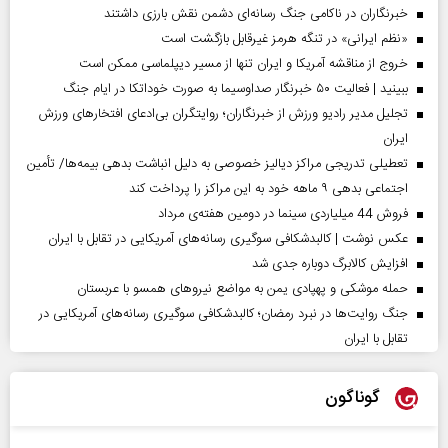
خبرنگاران در ناکامی جنگ رسانه‌ای دشمن نقش بارزی داشتند
«نظم ایرانی» در تنگه هرمز غیرقابل بازگشت است
خروج از مناقشه آمریکا و ایران تنها از مسیر دیپلماسی ممکن است
ببینید | فعالیت ۵۰ خبرنگار صداوسیما به صورت خوداتکا در ایام جنگ
تجلیل مدیر رادیو ورزش از خبرنگاران؛ روایتگران بی‌ادعای افتخارهای ورزش
ایران
تعطیلی تدریجی مراکز دیالیز خصوصی به دلیل انباشت بدهی بیمه‌ها/ تأمین
اجتماعی بدهی ۹ ماهه خود به این مراکز را پرداخت کند
فروش 44 میلیاردی سینما در دومین هفته‌ی مرداد
عکس نوشت | کالبدشکافی سوگیری رسانه‌های آمریکایی در تقابل با ایران
افزایش کالابرگ دوباره جدی شد
حمله موشکی و پهپادی یمن به مواضع نیروهای همسو با عربستان
جنگ روایت‌ها در نبرد رمضان؛ کالبدشکافی سوگیری رسانه‌های آمریکایی در
تقابل با ایران
گوناگون