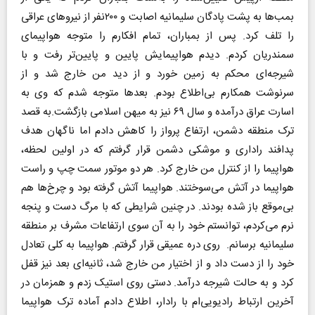
بمب‌ها به پشت پادگان سلیمانیه اصابت و ۲۰۰نفر از نیروهای عراقی
را تلف کرد. پس از بمباران، تمام افکارم را متوجه هواپیمای
سمندریان کردم. دیدم هواپیمایش پایین و پایین‌تر رفت و با
شیرجه‌ای محکم به زمین خورد و از دید من خارج شد و از
سرنوشت همکارم بی‌اطلاع بودم. بعدها متوجه شدم که وی به
اسارت عراق درآمده و سال ۶۹ نیز به میهن اسلامی بازگشت.به قصد
ترک منطقه دشمن، ارتفاع پرواز را کاهش دادم اما ناگهان هدف
پدافند راداری و موشکی دشمن قرار گرفتم که در اولین لحظه،
هواپیما را از کنترل من خارج کرد. هر دو موتور سمت چپ و راست
هواپیما در آتش می‌سوختند. هواپیما آتش گرفته بود و چرخ‌ها هم
بی‌موقع باز شده بودند. در چنین شرایطی که با مرگ دست و پنجه
نرم می‌کردم، توانستم خود را به آن سوی ارتفاعات مشرف بر منطقه
سلیمانیه برسانم. روی دره عمیقی قرار گرفتم. هواپیما به کلی تعادل
خود را از دست داد و از اختیار من خارج شد، ثانیه‌ای بعد نیز قفل
کرد و به حالت شیرجه درآمد. دستی روی استیک زدم و همزمان در
آخرین ارتباط رادیویی‌ام با رادار، اطلاع دادم آماده ترک هواپیما