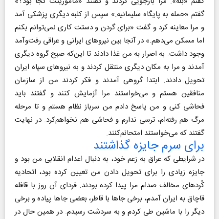
گفتم «بله». مرا بازجویی کردند و گفتند «مأموریتت کجا بود؟»
گفتم «حمله به پایگاه سلیمانیه.» سپس از کلبه دیگری پزشکی آمد
و مرا معاینه کرد و گفت «برای گردن و دستت کاری نمی‌توانم بکنم
اما مسکن می‌دهم.» در آنجا بین نیروهای ایرانی و عراقی رفت‌وآمد
وجود داشت. به اصرار به من غذا دادند تا این‌که صبح گروه دیگری
آمدند و مرا به مکان دیگری منتقل کردند و به نیروهای سپاه ایران
تحویل دادند. ابتدا گروهی آمدند و فکر کردند من از سازمان
منافقین هستم و می‌خواستند مرا آزمایش کنند و گفتند باید
فحاشی کنی و من پاسخ دادم من سرباز نظام هستم و تا مرحله
مرگ هم رفته‌ام، ترسی ندارم و فحاشی هم نخواهم‌کرد. در نهایت
گفتند که می‌خواستند امتحانم‌کنند.
برای سرم جایزه گذاشتند
در شرایطی که عراق به زعم خود، به دنبال اعدام انقلابی من بود و
جایزه زیادی را برای تحویل دادن من تعیین کرده بود، اتحادیه
کُردهای مخالف صدام مرا پیدا کرده بودند. فردای آن روز با قافله
قاچاق به ایران آمدم، برخی جاها با قاطر، بعضی جاها پیاده و برخی
دیگر را با ماشین طی کردم و به سردشت رسیدم. در همین حال در