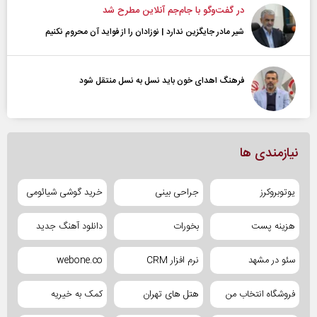
در گفت‌و‌گو با جام‌جم آنلاین مطرح شد
شیر مادر جایگزین ندارد | نوزادان را از فواید آن محروم نکنیم
فرهنگ اهدای خون باید نسل به نسل منتقل شود
نیازمندی ها
یوتوبروکرز
جراحی بینی
خرید گوشی شیائومی
هزینه پست
بخورات
دانلود آهنگ جدید
سئو در مشهد
نرم افزار CRM
webone.co
فروشگاه انتخاب من
هتل های تهران
کمک به خیریه