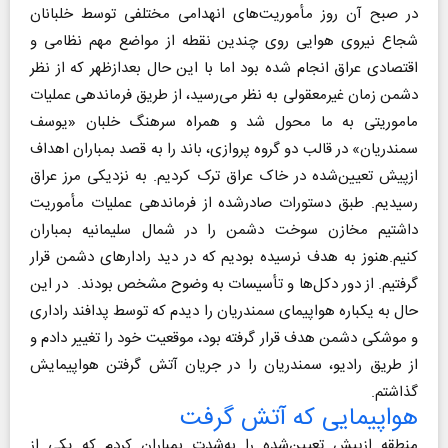
در صبح آن روز مأموریت‌های انهدامی مختلفی توسط خلبانان
شجاع نیروی هوایی روی چندین نقطه از مواضع مهم نظامی و
اقتصادی عراق انجام شده بود اما با این حال بعدازظهر که از نظر
دشمن زمان غیرمعقولی به نظر می‌رسید، از طریق فرماندهی عملیات
ماموریتی به ما محول شد ‌و همراه سرهنگ خلبان «یوسف
سمندریان» در قالب دو گروه پروازی، باند را به قصد بمباران اهداف
ازپیش تعیین‌شده در خاک عراق ترک کردیم. به نزدیکی مرز عراق
رسیدیم. طبق دستورات صادرشده از فرماندهی عملیات مأموریت
داشتیم مخازن سوخت دشمن را در شمال سلیمانیه بمباران
کنیم.هنوز به هدف نرسیده بودیم که در دید رادارهای دشمن قرار
گرفتیم. از دور دکل‌ها و تأسیسات به وضوح مشخص بودند. در این
حال به یکباره هواپیمای سمندریان را دیدم که توسط پدافند راداری
و موشکی دشمن هدف قرار گرفته بود، موقعیت خود را تغییر دادم و
از طریق رادیو، سمندریان را در جریان آتش گرفتن هواپیمایش
گذاشتم.
هواپیمایی که آتش گرفت
منطقه ازپیش تعیین‌شده را به‌شدت بمباران کردم که یکی از