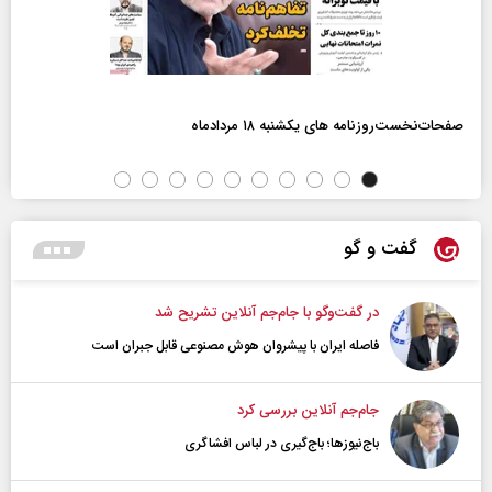
صفحات‌نخست‌روزنامه ها‌ی یکشنبه ۱۸ مردادماه
گفت و گو
در گفت‌و‌گو با جام‌جم آنلاین تشریح شد
فاصله ایران با پیشرو‌ان هوش مصنوعی قابل جبران است
جام‌جم آنلاین بررسی کرد
باج‌نیوزها؛ باج‌گیری در لباس افشاگری