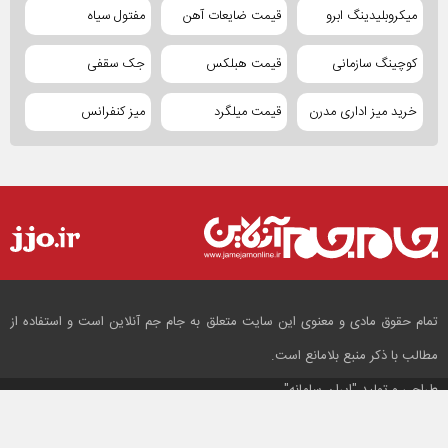
میکروبلیدینگ ابرو
قیمت ضایعات آهن
مفتول سیاه
کوچینگ سازمانی
قیمت هبلکس
جک سقفی
خرید میز اداری مدرن
قیمت میلگرد
میز کنفرانس
تمام حقوق مادی و معنوی این سایت متعلق به جام جم آنلاین است و استفاده از
مطالب با ذکر منبع بلامانع است.
طراحی و تولید
"ایران سامانه"