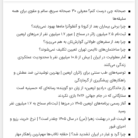
صبحانه چی درست کنم؟ معرفی ۳۰ صبحانه سریع، سالم و مقوی برای همه
سلیقه‌ها
چرا برخی بیماران بعد از کرونا و آنفلوآنزا ماه‌ها بهبود نمی‌یابند؟
ثبت‌نام ۲.۵ میلیون زائر در سماح | عبور ۱.۷ میلیون نفر از مرز‌های اربعین
چرا بعد از سفرهای طولانی گوارش‌تان به هم می‌ریزد؟
چرا ساختمان‌های ناایمن تهران تعیین تکلیف نمی‌شوند؟
آمار معلولیت در ایران | بیش از ۱۰.۵ میلیون نفر با محدودیت عملکردی
زندگی می‌کنند
توصیه‌های طب سنتی برای زائران اربعین | بهترین نوشیدنی ضد عطش و
راهکارهای پیشگیری از گرمازدگی
راز ماندگاری «رادیو اربعین» از زبان دو گوینده؛ رسانه‌ای که حسینیه است
ستارگانی که در جام جهانی ۲۰۲۶ بازی نکردند
آغاز رسمی برنامه‌های اربعین ۱۴۰۵ در مرز‌ها | ثبت‌نام سماح به ۱.۷ میلیون نفر
رسید
قیمت قبر در بهشت زهرا (س) در سال ۱۴۰۵ چقدر است؟ | نرخ خرید، رزرو و
احیای قبور
چرا گرد و غبار در ایران تشدید شد؟ | حقابه تالاب‌ها مهم‌ترین راهکار مهار