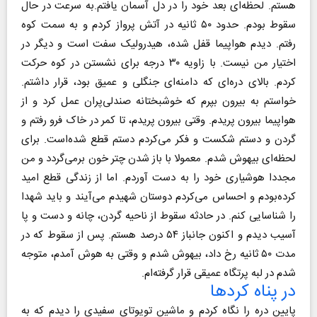
هستم. لحظه‌ای بعد خود را در دل آسمان یافتم.به سرعت در حال
سقوط بودم. حدود ۵۰ ثانیه در آتش پرواز کردم و به سمت کوه
رفتم. دیدم هواپیما قفل شده، هیدرولیک سفت است و دیگر در
اختیار من نیست. با زاویه ۳۰ درجه برای نشستن در کوه حرکت
کردم. بالای دره‌ای که دامنه‌ای جنگلی و عمیق بود، قرار داشتم.
خواستم به بیرون بپرم که خوشبختانه صندلی‌پران عمل کرد و از
هواپیما بیرون پریدم. وقتی بیرون پریدم، تا کمر در خاک فرو رفتم و
گردن و دستم شکست و فکر می‌کردم دستم قطع شده‌است. برای
لحظه‌ای بیهوش شدم. معمولا با باز شدن چتر خون برمی‌گردد و من
مجددا هوشیاری خود را به دست آوردم. اما از زندگی قطع امید
کرده‌بودم و احساس می‌کردم دوستان شهیدم می‌آیند و باید شهدا
را شناسایی کنم. در حادثه سقوط از ناحیه گردن، چانه و دست و پا
آسیب دیدم و اکنون جانباز ۵۴ درصد هستم. پس از سقوط که در
مدت ۵۰ ثانیه رخ داد، بیهوش شدم و وقتی به هوش آمدم، متوجه
شدم در لبه پرتگاه عمیقی قرار گرفته‌ام.
در پناه کردها
پایین دره را نگاه کردم و ماشین تویوتای سفیدی را دیدم که به