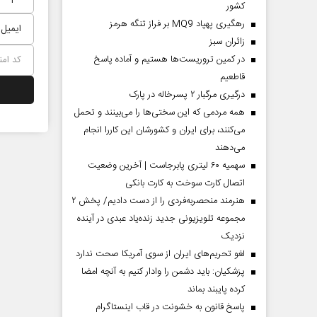
کشور
رهگیری پهپاد MQ9 بر فراز تنگه هرمز
‌زائران سبز
در کمین تروریست‌ها هستیم و آماده پاسخ
قاطعیم
درگیری مرگبار ۲ پسرخاله در پارک
همه مردمی که این سختی‌ها را می‌بینند و تحمل
می‌کنند، برای ایران و کشورشان این کاررا انجام
می‌دهند
سهمیه ۶۰ لیتری پابرجاست | آخرین وضعیت
اتصال کارت سوخت به کارت بانکی
هنرمند منحصر‌به‌فردی را از دست دادیم/ پخش ۲
مجموعه تلویزیونی جدید زنده‌یاد عبدی در آینده
نزدیک
لغو تحریم‌های ایران از سوی آمریکا صحت ندارد
پزشکیان: باید دشمن را وادار کنیم به آنچه امضا
کرده پایبند بماند
پاسخ قانون به خشونت در قاب اینستاگرام