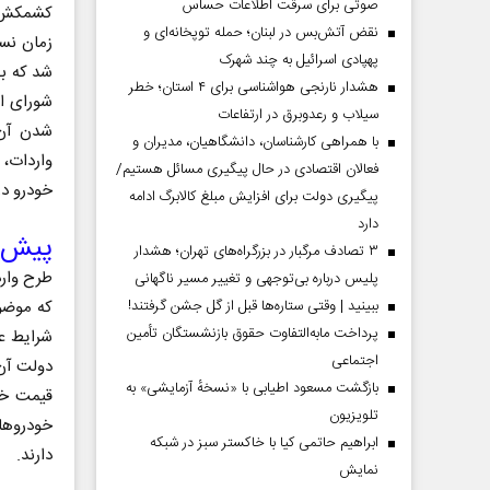
صوتی برای سرقت اطلاعات حساس
کشمکش ف
نقض آتش‌بس در لبنان؛ حمله توپخانه‌ای و
زمان نسب
پهپادی اسرائیل به چند شهرک
شد که به
هشدار نارنجی هواشناسی برای ۴ استان؛ خطر
شورای اس
سیلاب و رعدوبرق در ارتفاعات
شدن آن،
با همراهی کارشناسان، دانشگاهیان، مدیران و
واردات،
فعالان اقتصادی در حال پیگیری مسائل هستیم/
خودرو در 
پیگیری دولت برای افزایش مبلغ کالابرگ ادامه
دارد
پیش‌ش
۳ تصادف مرگبار در بزرگراه‌های تهران؛ هشدار
طرح وارد
پلیس درباره بی‌توجهی و تغییر مسیر ناگهانی
که موضوع
ببینید | وقتی ستاره‌ها قبل از گل جشن گرفتند!
پرداخت مابه‌التفاوت حقوق بازنشستگان تأمین
شرایط عا
اجتماعی
دولت آن
بازگشت مسعود اطیابی با «نسخهٔ آزمایشی» به
قیمت خو
تلویزیون
خودروهای
ابراهیم حاتمی کیا با خاکستر سبز در شبکه
دارند.
نمایش