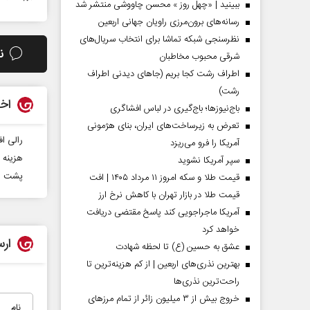
ببینید | «چهل روز » محسن چاووشی منتشر شد
رسانه‌های برون‌مرزی راویان جهانی اربعین
نظرسنجی شبکه تماشا برای انتخاب سریال‌های
ن
شرقی محبوب مخاطبان
اطراف رشت کجا بریم (جاهای دیدنی اطراف
رشت)
اخب
باج‌نیوزها؛ باج‌گیری در لباس افشاگری
تعرض به زیرساخت‌های ایران، بنای هژمونی
رالی ا
آمریکا را فرو می‌ریزد
هزینه 
سپر آمریکا نشوید
پشت ‌ص
قیمت طلا و سکه امروز ۱۱ مرداد ۱۴۰۵ | افت
قیمت طلا در بازار تهران با کاهش نرخ ارز
آمریکا ماجراجویی کند پاسخ مقتضی دریافت
خواهد کرد
ارس
عشق به حسین (ع) تا لحظه شهادت
بهترین نذری‌های اربعین | از کم هزینه‌ترین تا
راحت‌ترین نذری‌ها
خروج بیش از ۳ میلیون زائر از تمام مرز‌های