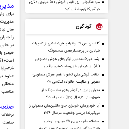
مرد عنکبوتی: روز تازه با فروش ۵۰۰ میلیون دلاری
مدیری
در آمریکا رکوردشکنی کرد
برای وا
مدیریت ش
گوناگون
سال نباش
گلکسی اس ۲۷ اولترا؛ پیش‌نمایشی از تغییرات
بنیادین در پرچمدار بعدی سامسونگ
رشد خیره‌کننده بازار توکن‌های هوش مصنوعی
است؛ اگر
(AI)؛ از هیجان تا زیرساخت‌های واقعی
۲.۵می
انقلاب گوشی‌های تاشو‌ با طعم هوش مصنوعی؛
علاوه بر
معرفی و مقایسه خانواده گلکسی Z۸
منطقی به
بحران باتری در گوشی‌های سامسونگ؛ آیا
مناسب و
به‌روزرسانی One UI ۸.۵ مقصر است؟
صنعت 
آیا خودروهای خودران جای ماشین‌های معمولی را
می‌گیرند؟ بررسی وضعیت در سال ۲۰۲۶
برخلاف ت
استعلام وام ضروری ۷۵ میلیون تومانی
صنعت ما
بازنشستگان کشوری؛ نحوه مشاهده نتیجه