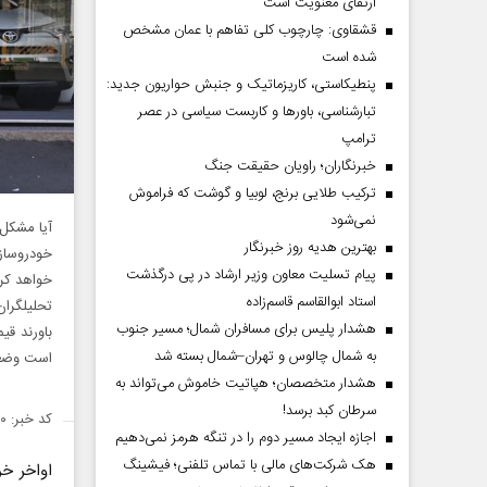
ارتقای معنویت است
قشقاوی: چارچوب کلی تفاهم با عمان مشخص
شده است
پنطیکاستی، کاریزماتیک و جنبش حواریون جدید:
تبارشناسی، باور‌ها و کاربست سیاسی در عصر
ترامپ
خبرنگاران؛ راویان حقیقت جنگ
ترکیب طلایی برنج، لوبیا و گوشت که فراموش
نمی‌شود
آیا مشکل 
بهترین هدیه روز خبرنگار
خودروساز
پیام تسلیت معاون وزیر ارشاد در پی درگذشت
خواهد کر
استاد ابوالقاسم قاسم‌زاده
تحلیلگران
هشدار پلیس برای مسافران شمال؛ مسیر جنوب
باورند قی
به شمال چالوس و تهران–شمال بسته شد
است وضعیت
هشدار متخصصان؛ هپاتیت خاموش می‌تواند به
سرطان کبد برسد!
کد خبر: ۱۴۱۷۰۵۰
اجازه ایجاد مسیر دوم را در تنگه هرمز نمی‌دهیم
هک شرکت‌های مالی با تماس تلفنی؛ فیشینگ
اواخر خ