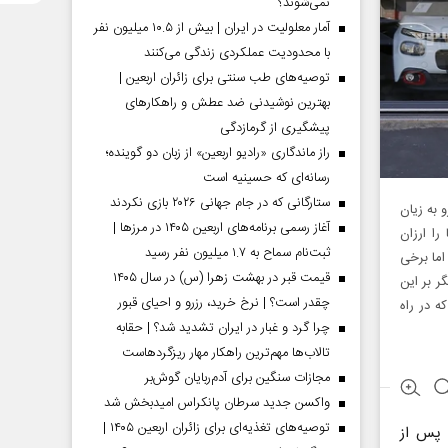
نمی‌شوند؟
آمار معلولیت در ایران | بیش از ۱۰.۵ میلیون نفر
با محدودیت عملکردی زندگی می‌کنند
توصیه‌های طب سنتی برای زائران اربعین |
بهترین نوشیدنی ضد عطش و راهکارهای
پیشگیری از گرمازدگی
راز ماندگاری «رادیو اربعین» از زبان دو گوینده؛
رسانه‌ای که حسینیه است
ستارگانی که در جام جهانی ۲۰۲۶ بازی نکردند
 به زیان
آغاز رسمی برنامه‌های اربعین ۱۴۰۵ در مرز‌ها |
ا ارزان
ثبت‌نام سماح به ۱.۷ میلیون نفر رسید
ما برخی
قیمت قبر در بهشت زهرا (س) در سال ۱۴۰۵
ر بر این
چقدر است؟ | نرخ خرید، رزرو و احیای قبور
ه در راه
چرا گرد و غبار در ایران تشدید شد؟ | حقابه
تالاب‌ها مهم‌ترین راهکار مهار ریزگردهاست
مجازات سنگین برای آدم‌ربایان گوش‌بر
واکسن جدید سرطان پانکراس امیدبخش شد
توصیه‌های تغذیه‌ای برای زائران اربعین ۱۴۰۵ |
 پس از