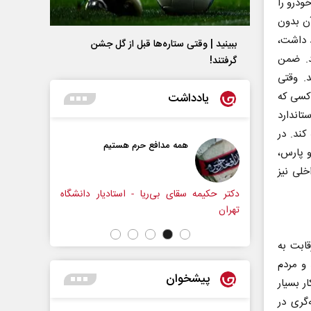
ن ارزان‌ترین خودرو را
 تمام‌شده آن بدون
 داشت،
ببینید | وقتی ستاره‌ها قبل از گل جشن
د. ضمن
گرفتند!
. وقتی
تمام می‌شود، کسی که
یادداشت
ستاندارد
کند. در
دافع حرم هستیم
حکایت یک تاریخ و دو زندگی
و پارس،
نرگس خانعلی‌زاده - روزنامه‌نگار
خلی نیز
ی‌ریا - استادیار دانشگاه
قابت به
 و مردم
پیشخوان
ر بسیار
گری در