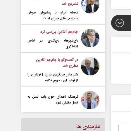
تشریح شد
فاصله ایران با پیشرو‌ان هوش
مصنوعی قابل جبران است
جام‌جم آنلاین بررسی کرد
باج‌نیوزها؛ باج‌گیری در لباس
افشاگری
در گفت‌و‌گو با جام‌جم آنلاین
مطرح شد
شیر مادر جایگزین ندارد | نوزادان را
از فواید آن محروم نکنیم
فرهنگ اهدای خون باید نسل به
نسل منتقل شود
نیازمندی ها