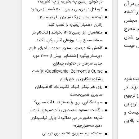
در گرمای اربعین چه بخوریم و چه نخوریم؟
 در آن
گره قتل در دی‌جی پارتی با ۵۰ قسم باز می‌شود
ر آشفته
ثبت‌نام بیش از یک میلیون نفر در سماح |
 و مجلس
زائران «همیار اربعین» را نصب کنند
ای مطرح
متقاضیان ارز اربعین ۱۴۰۵ بخوانند | ثبت‌نام در
نی شدن
سامانه سماح را به روز‌های آخر موکول نکنید
ش قیمت
کاهش ۲۵ درصدی بستری مجدد با اجرای طرح
«پرستار پیگیر» | شناسایی بیش از ۳۰۰۰ مورد
جدید سرطان در خانواده بیماران
Castlevania: Belmont’s Curse؛ بازگشت
ایت شود
باشکوه شکارچیان خون‌آشام
زند. در
روی هر لینکی کلیک نکنید، دام کلاهبرداران
سایبری همین‌جاست
ز ترجیح
سرمایه‌گذاری برای رفاه؛ هزینه یا آینده‌سازی؟
روپایی
بازگشت مسعود شصت‌چی با دردسر‌های تازه؛ از
نیست و
شایعه حضور در میز مذاکره تا پایان فیلمبرداری
 بالایی
«مرد سه‌هزارچهره»
استعلام وام ضروری ۷۵ میلیون تومانی