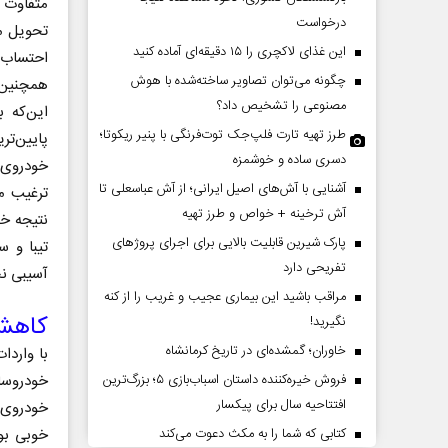
درخواست
این غذای لاکچری را ۱۵ دقیقه‌ای آماده کنید
احتساب 
چگونه می‌توان تصاویر ساخته‌شده با هوش
همچنین 
مصنوعی را تشخیص داد؟
این‌که 
طرز تهیه تارت فلپ‌جک توت‌فرنگی با پنیر ریکوتا؛
دسری ساده و خوشمزه
آشنایی با آش‌های اصیل ایرانی؛ از آش عباسعلی تا
ترغیب می
چرایی عقب‌نشینی ترامپ؟
پشت‌پرده تهدیدات کوتاه‏‌م
آش ترخینه + خواص و طرز تهیه
نتیجه خو
ادعا‌های خلاف واقع آمریکا
پارک شیرین قابلیت‌ بالایی برای اجرای پروژهای
تیبا و س
تفریحی دارد
آسیبی نخ
وانی - تحلیلگر مسائل سیاسی
عباس سلیمی‌نمین - تحلیلگر مسائل سیاسی
مراقب باشید این بیماری عجیب و غریب را از کنه
کاهش 
نگیرید!
خاوران؛ گمشده‌ای در تاریخ کرمانشاه
با واردا
خودروساز
فروش خیره‌کننده داستان اسباب‌بازی ۵؛ بزرگ‌ترین
افتتاحیه سال برای پیکسار
خودروی م
خوبی بو
کتابی که شما را به مکث دعوت می‌کند