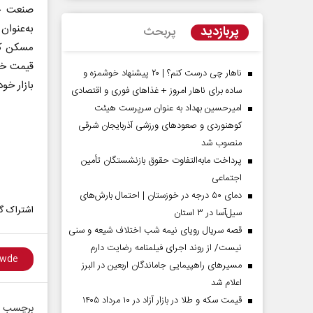
صنعت خو
به‌عنوان
پربازدید
پربحث
مسکن کو
ناهار چی درست کنم؟ | ۲۰ پیشنهاد خوشمزه و
بازار خو
ساده برای ناهار امروز + غذاهای فوری و اقتصادی
امیرحسین بهداد به عنوان سرپرست هیئت
کوهنوردی و صعودهای ورزشی آذربایجان شرقی
منصوب شد
پرداخت مابه‌التفاوت حقوق بازنشستگان تأمین
اجتماعی
مردادماه
صفحات نخست روزنامه ها‌ی‌سه‌شنبه ۶ مردادماه
صفحات
دمای ۵۰ درجه در خوزستان | احتمال بارش‌های
اشتراک گذ
سیل‌آسا در ۳ استان
قصه سریال رویای نیمه شب اختلاف شیعه و سنی
نیست/ از روند اجرای فیلمنامه رضایت دارم
مسیر‌های راهپیمایی جاماندگان اربعین در البرز
اعلام شد
قیمت سکه و طلا در بازار آزاد در ۱۰ مرداد ۱۴۰۵
برچسب ه