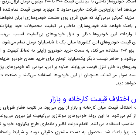
متفاوت است. خودروساز داخلی با میانگین قیمت ۳۰۰ تا ۴۰۰ میلیون توما
تحویل می‌دهد اما ارزان‌ترین شرکت خارجی حدود ۱.۵میلیارد تومان قیمت
هزینه گمرکی درمی‌آید که هیچ اثری روی صنعت خودروسازی ایران نخواهد
باعث خواهد شد خودروسازان داخلی بر کیفیت محصولات خود بیفزاین
با واردات این خودروها دلالی و بازار خودروهای بی‌کیفیت آسیب می‌بیند
پایین‌ترین قیمت خودروهای این کشورها میان یک تا ۱.۵میلیارد تومان 
خودروی پژو ۲۰۷ استفاده می‌کند، به سمت خرید خودروی ژاپنی به لحاظ کیفیت و ا
‌شود و حاضر نیست دیگر یک‌میلیارد تومان برای خرید همان خودرو هزینه 
دت و
اربعین نماد مقاومت در برابر
همه م
دروهای داخلی تنزل قیمت می‌یابند. علاوه بر این، مردمی که خودروهای پژ
استکبار‌
مند سوار می‌شدند، همچنان از این خودروها استفاده می‌کنند و صنعت دا
واهد دید.
رحمت‌الله نوروزی - عضو کمیسیون اجتماعی
دکتر حکیمه سقای ب
مجلس
تهران
اختلاف قیمت کارخانه و بازار
ت اختلاف قیمت میان کارخانه و بازار از بین می‌رود، در نتیجه فشار شورای ر
 کم می‌شود. با این روند خودروهای مونتاژی بی‌کیفیت نیز بیرون می‌روند
ناسب استفاده می‌کنند. اقدام دولت نظیر راه‌اندازی طرح یکپارچه خودرو کا
د، زیرا باعث شد محصول به دست مشتری حقیقی برسد و شرایط واسطه‌