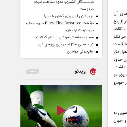
بازنشستگان کشوری؛ نحوه مشاهده نتیجه
درخواست
های آن
اجیر کردن قاتل برای کشتن همسر!
 از پنج
بازگشت Black Flag Resynced خبری جذاب
و تقاضا
برای دوستداران بازی
۸ هزار خودرو تولید می‌کنند
معجزه، نقشه شوهرکشی را ناکام گذاشت
شرط‌ها قیمت
توصیه‌های هلال‌احمر برای روز‌های گرم
ودرو با واردات کاهش می‌یابد. میانگین قیمت خودروهای با کیفیت مناسب ۲۰ تا ۳۰هزار دلار
جام‌جهانی مهاجران
آن حدود
د داشت.
ویدئو
دروی نو
ر خودرو
سیبی به
و جهان