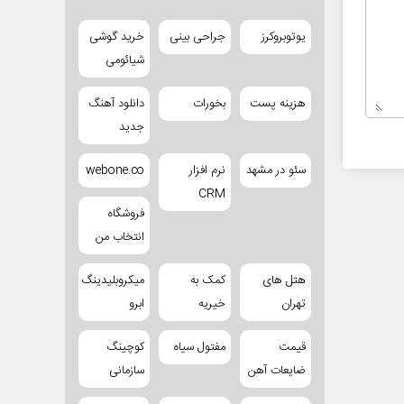
یوتوبروکرز
جراحی بینی
خرید گوشی
شیائومی
هزینه پست
بخورات
دانلود آهنگ
جدید
سئو در مشهد
نرم افزار
webone.co
CRM
فروشگاه
انتخاب من
هتل های
کمک به
میکروبلیدینگ
تهران
خیریه
ابرو
قیمت
مفتول سیاه
کوچینگ
ضایعات آهن
سازمانی