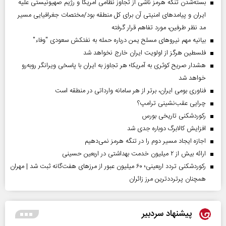
بسته‌شدن تنگه هرمز ناشی از تجاوز نظامی آمریکا و رژیم صهیونیستی علیه
ایران و پیامد‌های امنیتی آن برای کل منطقه بود/مختصات جغرافیایی مسیر
مد نظر طرفین، مورد تفاهم قرار گرفته
بیانیه مهم نیروهای مسلح یمن درباره حمله به نفتکش سعودی "وفاء"
فلسطین هرگز از اولویت ایران خارج نخواهد شد
هشدار صریح کوثری به آمریکا؛ هر تجاوز به ایران با پاسخی ویرانگر روبه‌رو
خواهد شد
فناوری بومی ایران، برتر از هر سامانه وارداتی در منطقه است
چرایی عقب‌نشینی ترامپ؟
رکوردشکنی تاریخی بورس
افزایش کالابرگ دوباره جدی شد
اجازه ایجاد مسیر دوم را در تنگه هرمز نمی‌دهیم
ارائه بیش از ۲ میلیون خدمت بهداشتی در اربعین حسینی
رکوردشکنی تردد اربعینی؛ ۶۰ میلیون عبور از مرزهای هفت‌گانه ثبت شد | مهران
همچنان پرترددترین مرز زائران
پیشنهاد سردبیر