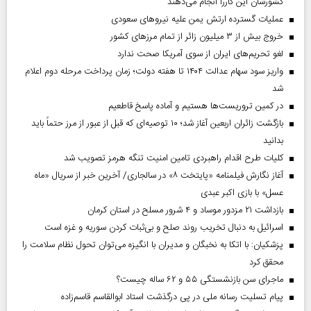
کشورشان این کاررا انجام می‌دهند
عملیات گسترده ارتش یمن علیه نیروهای سعودی
خروج بیش از ۳ میلیون زائر از تمام مرز‌های کشور
لغو تحریم‌های ایران از سوی آمریکا صحت ندارد
واریز سود سهام عدالت ۱۴۰۴ تا هفته دولت؛ زمان پرداخت مرحله دوم اعلام
شد
در کمین تروریست‌ها هستیم و آماده پاسخ قاطعیم
بازگشت زائران اربعین آغاز شد؛ ۱۰ توصیه‌ای که قبل از عبور از مرز حتماً باید
بدانید
کلیات طرح اقدام راهبردی تامین امنیت تنگه هرمز تصویب شد
آغاز نگارش فیلمنامه «پایتخت ۸» در سالجاری/ آخرین خبر از سریال «ماه
عسل» با بازی اکبر عبدی
بازداشت ۲۱ مزدور موساد و ۴ شرور مسلح در استان کرمان
اسرائیل به دنبال تخریب روند صلح و بی‌ثبات کردن سوریه و غزه است
پزشکیان: با اتکا به نخبگان و مدیران با انگیزه می‌توان تحول نظام سلامت را
محقق کرد
ماجرای سن بازنشستگی ۵۵ و ۶۲ ساله چیست؟
پیام تسلیت رسانه ملی در پی درگذشت استاد ابوالقاسم قاسم‌زاده