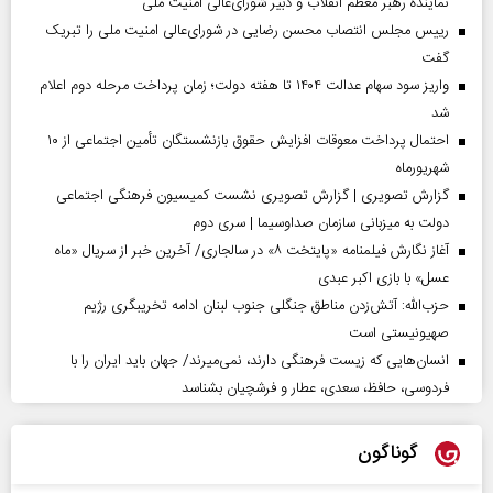
نماینده رهبر معظم انقلاب و دبیر شورای‌عالی امنیت ملی
رییس مجلس انتصاب محسن رضایی در شورای‌عالی امنیت ملی را تبریک
گفت
واریز سود سهام عدالت ۱۴۰۴ تا هفته دولت؛ زمان پرداخت مرحله دوم اعلام
شد
احتمال پرداخت معوقات افزایش حقوق بازنشستگان تأمین اجتماعی از ۱۰
شهریورماه
گزارش تصویری | گزارش تصویری نشست کمیسیون فرهنگی اجتماعی
دولت به میزبانی سازمان صداوسیما | سری دوم
آغاز نگارش فیلمنامه «پایتخت ۸» در سالجاری/ آخرین خبر از سریال «ماه
عسل» با بازی اکبر عبدی
حزب‌الله: آتش‌زدن مناطق جنگلی جنوب لبنان ادامه تخریبگری رژیم
صهیونیستی است
انسان‌هایی که زیست فرهنگی دارند، نمی‌میرند/ جهان باید ایران را با
فردوسی، حافظ، سعدی، عطار و فرشچیان بشناسد
گوناگون