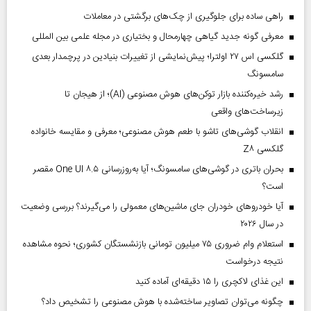
راهی ساده برای جلوگیری از چک‌های برگشتی در معاملات
معرفی گونه جدید گیاهی چهارمحال و بختیاری در مجله علمی بین المللی
گلکسی اس ۲۷ اولترا؛ پیش‌نمایشی از تغییرات بنیادین در پرچمدار بعدی
سامسونگ
رشد خیره‌کننده بازار توکن‌های هوش مصنوعی (AI)؛ از هیجان تا
زیرساخت‌های واقعی
انقلاب گوشی‌های تاشو‌ با طعم هوش مصنوعی؛ معرفی و مقایسه خانواده
گلکسی Z۸
بحران باتری در گوشی‌های سامسونگ؛ آیا به‌روزرسانی One UI ۸.۵ مقصر
است؟
آیا خودروهای خودران جای ماشین‌های معمولی را می‌گیرند؟ بررسی وضعیت
در سال ۲۰۲۶
استعلام وام ضروری ۷۵ میلیون تومانی بازنشستگان کشوری؛ نحوه مشاهده
نتیجه درخواست
این غذای لاکچری را ۱۵ دقیقه‌ای آماده کنید
چگونه می‌توان تصاویر ساخته‌شده با هوش مصنوعی را تشخیص داد؟