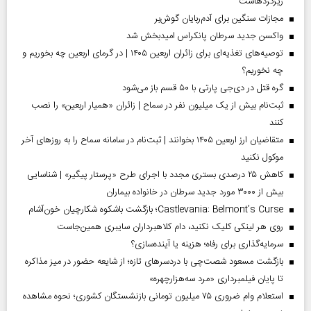
ریزگردهاست
مجازات سنگین برای آدم‌ربایان گوش‌بر
واکسن جدید سرطان پانکراس امیدبخش شد
توصیه‌های تغذیه‌ای برای زائران اربعین ۱۴۰۵ | در گرمای اربعین چه بخوریم و
چه نخوریم؟
گره قتل در دی‌جی پارتی با ۵۰ قسم باز می‌شود
ثبت‌نام بیش از یک میلیون نفر در سماح | زائران «همیار اربعین» را نصب
کنند
متقاضیان ارز اربعین ۱۴۰۵ بخوانند | ثبت‌نام در سامانه سماح را به روز‌های آخر
موکول نکنید
کاهش ۲۵ درصدی بستری مجدد با اجرای طرح «پرستار پیگیر» | شناسایی
بیش از ۳۰۰۰ مورد جدید سرطان در خانواده بیماران
Castlevania: Belmont’s Curse؛ بازگشت باشکوه شکارچیان خون‌آشام
روی هر لینکی کلیک نکنید، دام کلاهبرداران سایبری همین‌جاست
سرمایه‌گذاری برای رفاه؛ هزینه یا آینده‌سازی؟
بازگشت مسعود شصت‌چی با دردسر‌های تازه؛ از شایعه حضور در میز مذاکره
تا پایان فیلمبرداری «مرد سه‌هزارچهره»
استعلام وام ضروری ۷۵ میلیون تومانی بازنشستگان کشوری؛ نحوه مشاهده