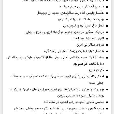
کلیات طرح اقدام راهبردی تامین امنیت تنگه هرمز تصویب شد
پلیسی که دلش برای مردم می‌تپید
هشدار پلیس فتا درباره بدافزار‌های جدید ارز دیجیتال
روایت هنرمندانه از میراث یک رهبر
فصل داغ سریال‌های تلویزیونی
ترافیک سنگین در محور چالوس و آزادراه قزوین ـ کرج ـ تهران
آنتن زنده حق‌الناس است
شروط مذاکراتی ایران
هشدار درباره فعالیت پزشک‌نما‌ها در اینستاگرام
ببینید | کارشناس هواشناسی: برای برخی مناطق کشورمان بارش باران و کاهش
دما را شاهد خواهیم بود
نکو در تبریز
آمادگی کامل برای برگزاری آزمون سراسری/ پیامک مشمولان سهمیه جنگ
جعلی است
نهایی شدن بیش از ۲۰ فیلم‌نامه برای تولید سریال در سال جاری/ ازسرگیری
رویداد «ایران جان» با میزبانی قزوین
محسن رضایی نماینده رهبر انقلاب در شعام شد
پیام مشاور و دستیار رهبری در پی انتصاب دکتر محسن رضایی به‌عنوان