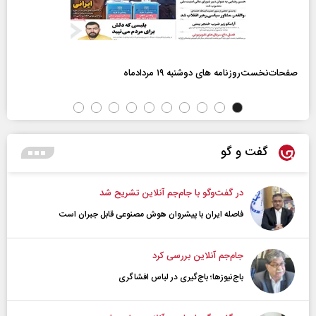
صفحات‌نخست‌روزنامه ها‌ی دوشنبه ۱۹ مردادماه
گفت و گو
در گفت‌و‌گو با جام‌جم آنلاین تشریح شد
فاصله ایران با پیشرو‌ان هوش مصنوعی قابل جبران است
جام‌جم آنلاین بررسی کرد
باج‌نیوزها؛ باج‌گیری در لباس افشاگری