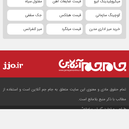
میکروبلیدینگ ابرو
قیمت ضایعات آهن
مفتول سیاه
کوچینگ سازمانی
قیمت هبلکس
جک سقفی
خرید میز اداری مدرن
قیمت میلگرد
میز کنفرانس
تمام حقوق مادی و معنوی این سایت متعلق به جام جم آنلاین است و استفاده از
مطالب با ذکر منبع بلامانع است.
طراحی و تولید
"ایران سامانه"