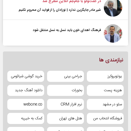
در گفت‌و‌گو با جام‌جم آنلاین مطرح شد
شیر مادر جایگزین ندارد | نوزادان را از فواید آن محروم نکنیم
فرهنگ اهدای خون باید نسل به نسل منتقل شود
نیازمندی ها
یوتوبروکرز
جراحی بینی
خرید گوشی شیائومی
هزینه پست
بخورات
دانلود آهنگ جدید
سئو در مشهد
نرم افزار CRM
webone.co
فروشگاه انتخاب من
هتل های تهران
کمک به خیریه