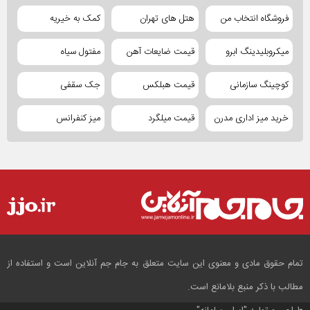
فروشگاه انتخاب من
هتل های تهران
کمک به خیریه
میکروبلیدینگ ابرو
قیمت ضایعات آهن
مفتول سیاه
کوچینگ سازمانی
قیمت هبلکس
جک سقفی
خرید میز اداری مدرن
قیمت میلگرد
میز کنفرانس
تمام حقوق مادی و معنوی این سایت متعلق به جام جم آنلاین است و استفاده از
مطالب با ذکر منبع بلامانع است.