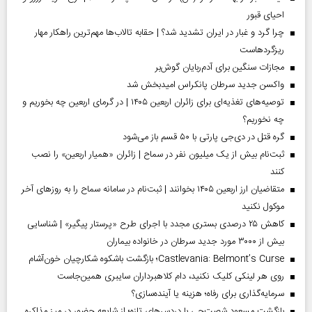
احیای قبور
چرا گرد و غبار در ایران تشدید شد؟ | حقابه تالاب‌ها مهم‌ترین راهکار مهار
ریزگردهاست
مجازات سنگین برای آدم‌ربایان گوش‌بر
واکسن جدید سرطان پانکراس امیدبخش شد
توصیه‌های تغذیه‌ای برای زائران اربعین ۱۴۰۵ | در گرمای اربعین چه بخوریم و
چه نخوریم؟
گره قتل در دی‌جی پارتی با ۵۰ قسم باز می‌شود
ثبت‌نام بیش از یک میلیون نفر در سماح | زائران «همیار اربعین» را نصب
کنند
متقاضیان ارز اربعین ۱۴۰۵ بخوانند | ثبت‌نام در سامانه سماح را به روز‌های آخر
موکول نکنید
کاهش ۲۵ درصدی بستری مجدد با اجرای طرح «پرستار پیگیر» | شناسایی
بیش از ۳۰۰۰ مورد جدید سرطان در خانواده بیماران
Castlevania: Belmont’s Curse؛ بازگشت باشکوه شکارچیان خون‌آشام
روی هر لینکی کلیک نکنید، دام کلاهبرداران سایبری همین‌جاست
سرمایه‌گذاری برای رفاه؛ هزینه یا آینده‌سازی؟
بازگشت مسعود شصت‌چی با دردسر‌های تازه؛ از شایعه حضور در میز مذاکره