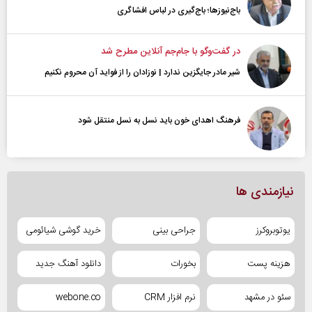
باج‌نیوزها؛ باج‌گیری در لباس افشاگری
در گفت‌و‌گو با جام‌جم آنلاین مطرح شد
شیر مادر جایگزین ندارد | نوزادان را از فواید آن محروم نکنیم
فرهنگ اهدای خون باید نسل به نسل منتقل شود
نیازمندی ها
یوتوبروکرز
جراحی بینی
خرید گوشی شیائومی
هزینه پست
بخورات
دانلود آهنگ جدید
سئو در مشهد
نرم افزار CRM
webone.co