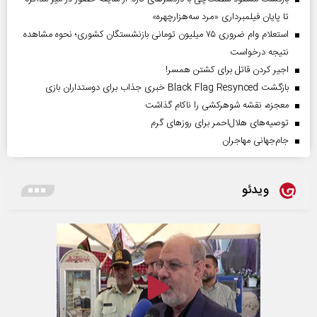
تا پایان فیلمبرداری «مرد سه‌هزارچهره»
استعلام وام ضروری ۷۵ میلیون تومانی بازنشستگان کشوری؛ نحوه مشاهده
نتیجه درخواست
اجیر کردن قاتل برای کشتن همسر!
بازگشت Black Flag Resynced خبری جذاب برای دوستداران بازی
معجزه، نقشه شوهرکشی را ناکام گذاشت
توصیه‌های هلال‌احمر برای روز‌های گرم
جام‌جهانی مهاجران
ویدئو