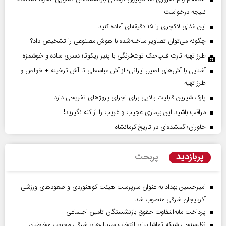
نتیجه درخواست
این غذای لاکچری را ۱۵ دقیقه‌ای آماده کنید
چگونه می‌توان تصاویر ساخته‌شده با هوش مصنوعی را تشخیص داد؟
طرز تهیه تارت فلپ‌جک توت‌فرنگی با پنیر ریکوتا؛ دسری ساده و خوشمزه
آشنایی با آش‌های اصیل ایرانی؛ از آش عباسعلی تا آش ترخینه + خواص و
طرز تهیه
پارک شیرین قابلیت‌ بالایی برای اجرای پروژهای تفریحی دارد
مراقب باشید این بیماری عجیب و غریب را از کنه نگیرید!
خاوران؛ گمشده‌ای در تاریخ کرمانشاه
پربازدید
پربحث
امیرحسین بهداد به عنوان سرپرست هیئت کوهنوردی و صعودهای ورزشی
آذربایجان شرقی منصوب شد
پرداخت مابه‌التفاوت حقوق بازنشستگان تأمین اجتماعی
نظرسنجی شبکه تماشا برای انتخاب سریال‌های شرقی محبوب مخاطبان