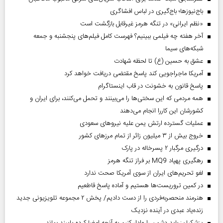
باج‌نیوزها؛ باج‌گیری در لباس افشاگری
«نظم ایرانی» در تنگه هرمز غیرقابل بازگشت است
آخر هفته چه فیلمی ببینیم؟ فهرست کامل فیلم‌های پنجشنبه و جمعه
شبکه‌های سیما
عشق به حسین (ع) تا لحظه شهادت
آمریکا ماجراجویی کند پاسخ مقتضی دریافت خواهد کرد
پاسخ قانون به خشونت در قاب اینستاگرام
همه مردمی که این سختی‌ها را می‌بینند و تحمل می‌کنند، برای ایران و
کشورشان این کاررا انجام می‌دهند
عملیات گسترده ارتش یمن علیه نیروهای سعودی
خروج بیش از ۳ میلیون زائر از تمام مرز‌های کشور
درگیری مرگبار ۲ پسرخاله در پارک
رهگیری پهپاد MQ9 بر فراز تنگه هرمز
لغو تحریم‌های ایران از سوی آمریکا صحت ندارد
در کمین تروریست‌ها هستیم و آماده پاسخ قاطعیم
هنرمند منحصر‌به‌فردی را از دست دادیم/ پخش ۲ مجموعه تلویزیونی جدید
زنده‌یاد عبدی در آینده نزدیک