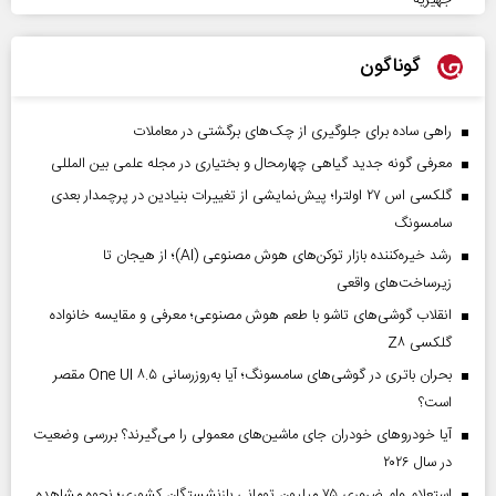
جهیزیه
گوناگون
راهی ساده برای جلوگیری از چک‌های برگشتی در معاملات
معرفی گونه جدید گیاهی چهارمحال و بختیاری در مجله علمی بین المللی
گلکسی اس ۲۷ اولترا؛ پیش‌نمایشی از تغییرات بنیادین در پرچمدار بعدی
سامسونگ
رشد خیره‌کننده بازار توکن‌های هوش مصنوعی (AI)؛ از هیجان تا
زیرساخت‌های واقعی
انقلاب گوشی‌های تاشو‌ با طعم هوش مصنوعی؛ معرفی و مقایسه خانواده
گلکسی Z۸
بحران باتری در گوشی‌های سامسونگ؛ آیا به‌روزرسانی One UI ۸.۵ مقصر
است؟
آیا خودروهای خودران جای ماشین‌های معمولی را می‌گیرند؟ بررسی وضعیت
در سال ۲۰۲۶
استعلام وام ضروری ۷۵ میلیون تومانی بازنشستگان کشوری؛ نحوه مشاهده