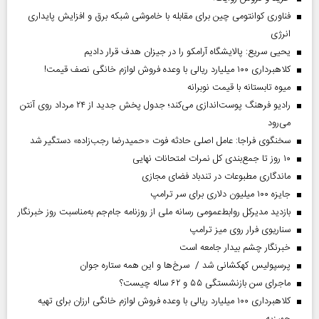
فناوری کوانتومی چین برای مقابله با خاموشی شبکه برق و افزایش پایداری
انرژی
یحیی سریع: پالایشگاه آرامکو را در جیزان هدف قرار دادیم
کلاهبرداری ۱۰۰ میلیارد ریالی با وعده فروش لوازم خانگی نصف قیمت!
میوه تابستانه با قیمت نوبرانه
رادیو فرهنگ پوست‌اندازی می‌کند؛ جدول پخش جدید از ۲۴ مرداد روی آنتن
می‌رود
سخنگوی فراجا: عامل اصلی حادثه فوت «حمیدرضا رجب‌زاده» دستگیر شد
۱۰ روز تا جمع‌بندی کل نمرات امتحانات نهایی
ماندگاری مطبوعات در تندباد فضای مجازی
جایزه ۱۰۰ میلیون دلاری برای سر ترامپ
بازدید مدیرکل روابط‌عمومی رسانه ملی از روزنامه جام‌جم به‌مناسبت روز خبرنگار
سناریوی فرار روی میز ترامپ
خبرنگار چشم بیدار جامعه است
پرسپولیس کهکشانی شد / سرخ‌ها و این همه ستاره جوان
ماجرای سن بازنشستگی ۵۵ و ۶۲ ساله چیست؟
کلاهبرداری ۱۰۰ میلیارد ریالی با وعده فروش لوازم خانگی ارزان برای تهیه