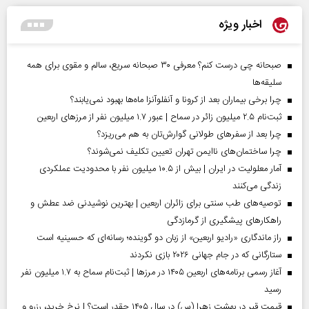
اخبار ویژه
صبحانه چی درست کنم؟ معرفی ۳۰ صبحانه سریع، سالم و مقوی برای همه
سلیقه‌ها
چرا برخی بیماران بعد از کرونا و آنفلوآنزا ماه‌ها بهبود نمی‌یابند؟
ثبت‌نام ۲.۵ میلیون زائر در سماح | عبور ۱.۷ میلیون نفر از مرز‌های اربعین
چرا بعد از سفرهای طولانی گوارش‌تان به هم می‌ریزد؟
چرا ساختمان‌های ناایمن تهران تعیین تکلیف نمی‌شوند؟
آمار معلولیت در ایران | بیش از ۱۰.۵ میلیون نفر با محدودیت عملکردی
زندگی می‌کنند
توصیه‌های طب سنتی برای زائران اربعین | بهترین نوشیدنی ضد عطش و
راهکارهای پیشگیری از گرمازدگی
راز ماندگاری «رادیو اربعین» از زبان دو گوینده؛ رسانه‌ای که حسینیه است
ستارگانی که در جام جهانی ۲۰۲۶ بازی نکردند
آغاز رسمی برنامه‌های اربعین ۱۴۰۵ در مرز‌ها | ثبت‌نام سماح به ۱.۷ میلیون نفر
رسید
قیمت قبر در بهشت زهرا (س) در سال ۱۴۰۵ چقدر است؟ | نرخ خرید، رزرو و