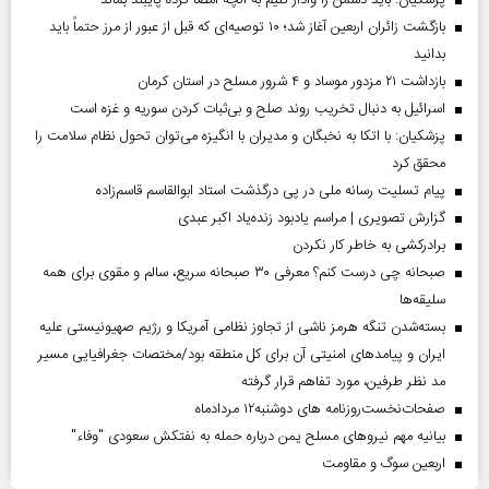
پزشکیان: باید دشمن را وادار کنیم به آنچه امضا کرده پایبند بماند
بازگشت زائران اربعین آغاز شد؛ ۱۰ توصیه‌ای که قبل از عبور از مرز حتماً باید
بدانید
بازداشت ۲۱ مزدور موساد و ۴ شرور مسلح در استان کرمان
اسرائیل به دنبال تخریب روند صلح و بی‌ثبات کردن سوریه و غزه است
پزشکیان: با اتکا به نخبگان و مدیران با انگیزه می‌توان تحول نظام سلامت را
محقق کرد
پیام تسلیت رسانه ملی در پی درگذشت استاد ابوالقاسم قاسم‌زاده
گزارش تصویری | مراسم یادبود زنده‌یاد اکبر عبدی
برادرکشی به خاطر کار نکردن
صبحانه چی درست کنم؟ معرفی ۳۰ صبحانه سریع، سالم و مقوی برای همه
سلیقه‌ها
بسته‌شدن تنگه هرمز ناشی از تجاوز نظامی آمریکا و رژیم صهیونیستی علیه
ایران و پیامد‌های امنیتی آن برای کل منطقه بود/مختصات جغرافیایی مسیر
مد نظر طرفین، مورد تفاهم قرار گرفته
صفحات‌نخست‌روزنامه ها‌ی دوشنبه‌۱۲ مردادماه
بیانیه مهم نیروهای مسلح یمن درباره حمله به نفتکش سعودی "وفاء"
اربعین سوگ و مقاومت