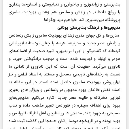
بت‌پرستی و زراندوزی و رباخواری و دنیاپرستی و انسان‌خداپنداری
را رواج داده‌اند. در زایش رنسانس هم زهدان یهودیت سامری
پرورشگاه دین‌ستیزی شد. خواهیم دید چگونه!
مدیچی‌ها و فرهنگ بت‌پرستی یونانی
مدرن‌ها و کل جهان مدرن زهدان یهودیت سامری زایش رنسانس
و زایش عصر جدید و مدرنیته، هرسه را چنان تردستانه لاپوشانی
کرده‌اند که گفت‌وگو از این امر بدیهی، شبیه صحبت از افسانه‌های
هومر و ایلیاد و اودیسه شده است و موجب برانگیختن حیرت و
ناباوری می‌گردد. حقیقت آن است که این ناباوری از نادانی ما
نسبت به رخدادهای تاریخی مسجل و مستند به اسناد قطعی و نیز
نهان‌روشی یهودیت سامری حاصل آمده است. در این مقاله به
اسناد نقش خاندان یهود مدیچی در رنسانس و ویژگی‌های رهبری
نوزایی مشرکانه و طلیعه عصر جدید اشاره می‌کنیم. مدیچی‌های
یهود برای اهداف سیطره در فلورانس تغییر مذهب داده و نقاب
مسیحی به چهره زدند. مدیچی‌ها روستاییان اهل اطراف فلورانس و
یهود بودند و در تاریخچه دودمان‌شان همه‌جا این گذشته ثبت شده
است. آنان از ناحیه موجلو توسکانی سر برآوردند. اوایل قرن