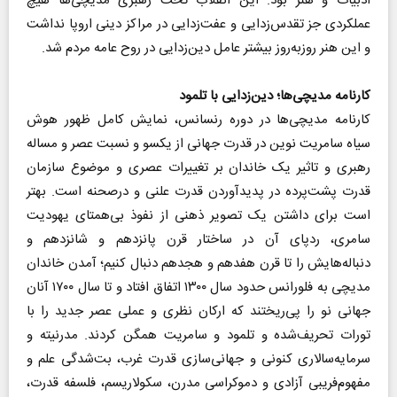
ادبیات و هنر بود. این انقلاب تحت رهبری مدیچی‌ها هیچ
عملکردی جز تقدس‌زدایی و عفت‌زدایی در مراکز دینی اروپا نداشت
و این هنر روز‌به‌روز بیشتر عامل دین‌زدایی در روح عامه مردم شد.
کارنامه مدیچی‌ها‌؛ دین‌زدایی با تلمود
کارنامه مدیچی‌ها در دوره رنسانس، نمایش کامل ظهور هوش
سیاه سامریت نوین در قدرت جهانی از یکسو و نسبت عصر و مساله
رهبری و تاثیر یک خاندان بر تغییرات عصری و موضوع سازمان
قدرت پشت‌پرده در پدید‌آوردن قدرت علنی و در‌صحنه است. بهتر
است برای داشتن یک تصویر ذهنی از نفوذ بی‌همتای یهودیت
سامری، ردپای آن در ساختار قرن پانزدهم و شانزدهم و
دنباله‌هایش را تا قرن هفدهم و هجدهم دنبال کنیم؛ آمدن خاندان
مدیچی به فلورانس حدود سال ۱۳۰۰ اتفاق افتاد و تا سال ۱۷۰۰ آنان
جهانی نو را پی‌ریختند که ارکان نظری و عملی عصر جدید را با
تورات تحریف‌شده و تلمود و سامریت همگن کردند. مدرنیته و
سرمایه‌سالاری کنونی و جهانی‌سازی قدرت غرب، بت‌شدگی علم و
مفهوم‌‌فریبی آزادی و دموکراسی مدرن، سکولاریسم، فلسفه قدرت،