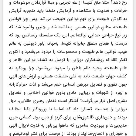
رخ دهد؟ مثلا منع کلیسا از علم تجربی و مبنا‌ قراردادن موهومات و
خرافات و ضدیت با مشاهده و آزمایش منطقا باید منجر‌به گرایش
به کاوش طبیعت برای فهم قوانین طبیعت می‌شد. پس چرا قوانین
طبیعت، مطلقِ قوانین هستی پنداشته شد و چنین وانمود شد که
زیر تیغ جراحی خدایی نیافته‌ایم. این یک سفسطه رنسانس بود که
درست با همان منطق جابرانه کلیسا، به‌بهانه باور دروغین به عالم
غیب، قوانین عالم طبیعت و محسوسات را مردود می‌شمرد و اکنون
تفکر نقادانه روشنفکران نوزایی با توسل به کشف قوانین ظاهر و
عالم طبیعت، وجود عالم باطن را مردود می‌شمرد. چرا رویکرد به
کشف جهان طبیعت باید به نفی حقیقت هستی و ارزش‌های الهی
چون تقوی و فضایل مبرهن انسانی ختم می‌شد و لذت حرام‌کارانه
و بهره از شهوات و زیبایی مادی بدون قوانین اخلاقی و فضایل
بشری اصل قرار می‌گرفت؟ آشکار است فقدان رهبری عقلایی، مهار
نوزایی را به‌دست کسانی داد که اساسا با پروردگار یکتا مخالف
بودند و دین‌داری ظاهری‌شان برای گریز از دین بود. کسانی چون
مدیچی‌ها و یهودیت سامری که ماهوا بی‌باور به قدرت لایزال الهی
و خود‌رای و انسان‌خداپندار بودند از فرصت برای نشر اومانیسم و