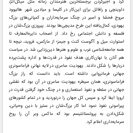
کرد و اجیرکردن برجسته‌ترین هنرمندان زمانه مثل میکل‌آنژ،
داوینچی و رافائل برای این‌کار در کلیسا و میادین شهر. هالیوود
مروج فحشا و اسیر در چنگ سرمایه‌داران و کمپانی‌های بزرگ
یهودی، کمال‌یافته این طرح مدیچی‌ها بودند. پیروزی بزرگ‌شان در
فلسفه و دانش اجتماعی رخ داد. از اصحاب دایره‌المعارف تا
استوارت میل و آگوست کنت و جیمز؛ از مارکس، فروید، نیچه تا
همه جامعه‌شناسی غرب و علوم و هنرها دین‌زدایی شد. در سیاست
هم آنان با نهان‌کاری هدف نفوذ در قدرت‌ها و اداره پشت‌پرده
دربارها را شکل دادند. یهودیت سامری در لایه نهانی فراماسونری
جهانی فرمانروایی داشته است. باید دانست که راز بزرگ
فراماسونری، همان سیطره یهودیت سامری در آن بود که نقشی
جهانی در سلطه و نفوذ استعماری و در چنگ خود گرفتن قدرت در
اروپا ایفا کرد و سپس کل جهان را درنوردید و در تمام کشورهای
پیرامونی نفوذ نمود اما کار بزرگ‌شان در ستیز با دین وحیانی،
شکل‌دادن به پروتستانتیسم بود که ماکس وبر آن را روح
سرمایه‌داری اعلام کرد.