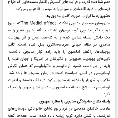
عدم شناخت قدرت و فرآیندهای گسترش اقتدار دسته‌هایی که طراح
آینده‌ای با غلبه اقتصادی و سیاسی‌اند مردم را ظاهربین می‌کند.
«شهریار» ماکیاولی صورت کامل مدیچی‌ها
بدین‌سان موضوع مدیچی افکت The Medici effectکه امروز
درباره تأثیر مدیچی گونه برجهان زبانزد، مسأله رهبری تغییر را به
یک دانش سلطه تبدیل کرده و به شاخصه عمل و اثر یهودیت
سامری در نظام جهانی سرمایه‌سالاری بدل شده است. تأثیر
روچیلدها، راکفلر، ادلسون را باید ‌‌زاده تبار مدیچی دانست.
لابی‌های یهودیت صهیونی و تأثیرشان بر آمریکا و جهان غرب را
باید از این دست شمرد. اومانیسم و ماکیاولیسم که همان نگرش
اومانیستی در قلمرو سیاست است در زمان مدیچی‌ها‌‌ زاده شد.
ماکیاول، شهریار را تقدیم به مدیچی کرد. در تفکر، فلسفه و ادبیات
اومانیسم به سلاح مقابله خدا‌محوری تبدیل شد و جهان را تصرف
نکرد.
رابطه نشان خانوادگی مدیچی با ستاره صهیون
علامت خاندان مدیچی در فرم رایج نشان خانوادگی دودمان‌های
قدرتمند، با شش دایره توپ زینت داده شده است. همه‌جا گفته