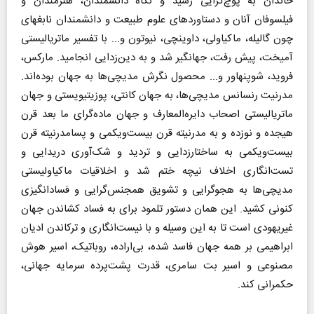
خاندان به پوچ‌گرایی رسید و نگاه دانشمندان، هنرمندان و
فیلسوفان آنان و دستاوردهای علوم طبیعت و دانشمندان نابغهای
چون ‌گالیله، ماکیاولی، داوینچی، نیوتون و... با تفسیر ماتریالیستی
آمیخت، پیش رفت، جهانگیر شد و به دین‌زدایی انجامید. مارکس،
فروید، شوپنهاور و... محصول نگرش مدیچی‌ها به جهان بوده‌اند.
مدرنیت رنسانس مدیچی‌ها، به جهان کانتی، پوزیتیویستی و جهان
ماتریالیستی اصحاب دایره‌المعارف و جهان ماده‌گرای ما بعد قرن
هیجده و نوزده و به مدرنیته قرن بیست‌و‌یکمی و پسامدرنیته قرن
بیست‌و‌یکمی به ساختارزدایی و تردید و شک‌آوری دریدایی و
تست‌انگاری اخلاف نیچه ختم شد و اخلاقیات ماکیاولیستی
مدیچی‌ها به هجوگرایی و تشویق همجنس‌گرایی و فسادانگیزی
کنونی کشید. این همان دستور تلمود برای به فساد کشاندن جهان
غیریهودی است تا به این وسیله و با نیست‌انگاری و ترکاندن ادیان
ابراهیمی بر همه جهان فاسد شده، بی‌اراده، روباتیک، اسیر هوش
مصنوعی و اسیر بت سامری، قدرت پشت‌پرده سرمایه جهانی،
حکمرانی کند.