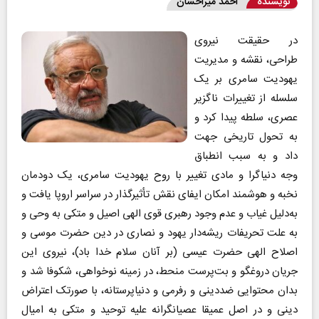
نویسنده
احمد میراحسان
در حقیقت نیروی
طراحی، نقشه و مدیریت
یهودیت سامری بر یک‌
سلسله از تغییرات ناگزیر
عصری، سلطه پیدا کرد و
به تحول تاریخی جهت
داد و به سبب انطباق
وجه دنیاگرا و مادی تغییر با روح یهودیت سامری، یک دودمان
نخبه و هوشمند امکان ایفای نقش تأثیرگذار در سراسر اروپا یافت و
به‌دلیل غیاب و عدم وجود رهبری قوی الهی اصیل و متکی به وحی و
به علت تحریفات ریشه‌دار یهود و نصاری در دین حضرت موسی و
اصلاح الهی حضرت عیسی (‌بر آنان سلام خدا باد)، نیروی این
جریان دروغگو و بت‌پرست منحط، در زمینه نوخواهی، شکوفا شد و
بدان محتوایی ضددینی و رفرمی و دنیاپرستانه، با صورتک اعتراض
دینی و در اصل عمیقا عصیانگرانه علیه توحید و متکی به امیال