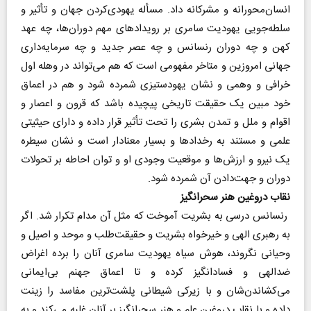
انسان‌محورانه و مشرکانه داد. مسأله یهودی‌کردن جهان و تأثیر و
سلطه‌جویی یهودیت سامری بر رویدادهای مهم دوران‌ها، چه عهد
کهن و چه دوران رنسانس و چه عصر جدید و چه سرمایه‌داری
جهانی امروزین و متاخر مفهومی است که هم می‌تواند در وهله اول
خرافی و وهمی و نشان یهودستیزی شمرده شود و هم در اعماق
خود مبین یک حقیقت تاریخی پیچیده باشد که قرون و اعصار و
اقوام و ملل و تمدن بشری را تحت تأثیر قرار داده و دارای حیثیتی
علمی و مستند به رخدادها و بسیار معنادار است و نشان سیطره
یک نیرو و ارزش‌ها و موقعیت وجودی او و توان احاطه بر تحولات
دوران و جهت‌دادن آن شمرده شود.
نقاب دروغین هنر سحرانگیز
رنسانس درسی به بشریت آموخت که مثل آن مدام تکرار شد. اگر
به رهبری الهی و خیرخواه بشریت و حقیقت‌طلب و موحد و اصیل و
وحیانی نگروند، هوش سیاه یهودیت سامری آنان را برده اغراض
ضدالهی و فسادانگیز کرده و تا اعماق جهنم بی‌ایمانی
می‌کشاندن‌شان و با زیرکی شیطانی پلشت‌ترین مفاسد را زینت
داده و با نقاب دروغین علم و هنر سحرانگیز بر آنان غلبه می‌کند و به