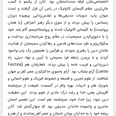
اختصاصی‌شان فرقه سنت‌استفان بود. آنان از یکسو با کسب
عالی‌ترین مقام کلیسای کاتولیک در راس آن قرار گرفتند و تحت
عنوان پاپ، منویات مدیچی‌ها و تقدس‌زدایی پیچیده دوران
رنسانس را پیش بردند و از سوی دیگر رهبر اعتراض (یا همان
پروتست) به کلیسای کاتولیک شدند و پروتستانتیسم، گام بلند خود
را با دنیوی‌کردن ‌مسیحیت، در مقام روح سرمایه‌داری برداشت و
سکولاریزم و طرد سنت‌های قدسی و رهاکردن مسیحیان از هدایت
عالمان دین را رهبری نمودند. و هر‌کس را همچون‌ یک پاپ وانمود
کردند و با بریدن ‌رابطه ‌فرد مسیحی با آیین و نهاد دینی، راه
دین‌زدایی و فریب‌ عامه را پیش بردند. شعارشان هم (‌Festina
Lente) آرام بشتاب بود. آرام به‌سوی حاکم‌کردن عصر کفر بر جهان
شتافتند. از علوم تجربی و فلسفه و خصوصا فیزیک و علوم انسانی و
به‌ویژه هنر و ادبیات بهره وافر در گسست طبیعت از سرچشمه
آفرینش یعنی خدا و رشد درک‌ مادی از علوم بردند. این حقیقت
دین نبود، زیرا خدا، خود، سرچشمه علم است. این تفسیر انسان
سامری و وانموده خاندان مدیچی بود که جهان‌گستر شد. آنان
ریشه خود را به خدایان یونان باستان و عصر کفر رساندند و از هنر و