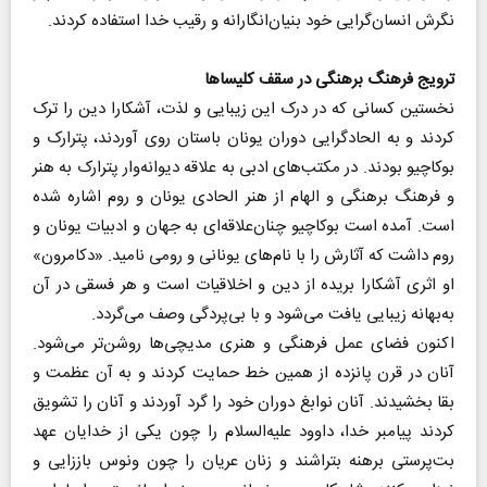
نگرش انسان‌گرایی خود بنیان‌انگارانه و رقیب خدا استفاده کردند.
ترویج فرهنگ برهنگی در سقف کلیساها
نخستین کسانی که در درک این زیبایی و لذت، آشکارا دین را ترک
کردند و به الحادگرایی دوران یونان باستان روی آوردند، پترارک و
بوکاچیو بودند. در مکتب‌های ادبی به علاقه دیوانه‌وار پترارک به هنر
و فرهنگ برهنگی و الهام از هنر الحادی یونان و روم اشاره شده
است. آمده است بوکاچیو چنان‌علاقه‌ای به جهان و ادبیات یونان و
روم داشت که آثارش را با نام‌های یونانی و رومی نامید. «دکامرون»
او اثری آشکارا بریده از دین و اخلاقیات است و هر فسقی در آن
به‌بهانه زیبایی یافت می‌شود ‌و با بی‌پردگی وصف می‌گردد.
اکنون فضای عمل فرهنگی و هنری مدیچی‌ها روشن‌تر می‌شود.
آنان در قرن پانزده از همین خط حمایت کردند و به آن عظمت و
بقا بخشیدند. آنان نوابغ دوران خود را گرد آوردند و آنان را تشویق
کردند پیامبر خدا، داوود علیه‌السلام را چون یکی از خدایان عهد
بت‌پرستی برهنه بتراشند و زنان عریان را چون ونوس باززایی و