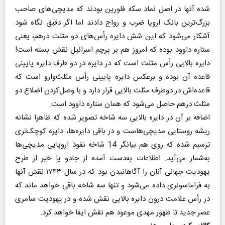
شده آنها در اصل نماد سکه فلورین بودند که مدیچی‌های صاحب
بزرگ‌ترین بانک اروپا ضرب و رواج دادند اما اگر دقیق نگاه شود
آشکار می‌شود که این شش دایره رأس‌های دو مثلث درهم، یعنی
ستاره داوود بوده که امروز هم بر پرچم اسرائیل نقش بسته است!
دایره بالایی رأس مثلث است که در دایره در دو طرف دایره پایینی
قاعده آن بوده و برعکس دایره پایینی رأس مثلث‌وارو است که
قاعده‌اش در دوطرف مثلث بالایی قرار دارد و با وصل‌کردن اضلاع دو
مثلث درهم حاصل می‌شود که همان ستاره داوود است.
اضافه بر آن‌ در دایره بالایی سه شاخه تصویر شده که ظاهرا نشانه
ریشه روستایی مدیچی‌هاست و در باقی دایره‌ها، دایره کوچک‌تری
ترسیم شده که روی هم بیانگر 14 شاخه نفوذ اروپایی مدیچی‌ها
به‌شمار می‌آید. اطلاعات به‌دست آمده از جادو یا خبر از طرح
یهودیت جهانی آنان را آگاهانیدن بود که در سال ۱۷۴۳ نقش آنها
به فراماسونری داده می‌شود و تنها سه شاخه باقی خواهد ماند که
در رأس علامت درون دایره بالایی نقش شده و در یهودیت سامری
عصر جدید تا ظهور مهدی موعود هم نقش ایفا خواهد کرد.