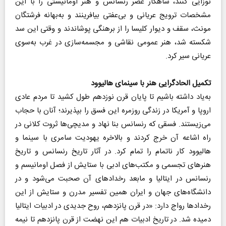
نوزایی کنند، شاهکار عصر رنسانس و هنر اومانیستی را با این
مشخصات ترویج عریانی و بی‌عفتی بیافرینند و به‌بهانه فرشتگان
مونث، سقف و دیوار کلیسا را از برهنگی پوشاندند و وقتی این سد
شکسته شد، هنر عمومی نقاشی و مجسمه‌سازی در غرب به‌سوی
عریانی سیر کرد.
تکمیل الحادگرایی هنر با سینمای هالیوود
به‌یاد داشته باشیم تا پایان قرن نوزدهم طول کشید تا مردم عادی
اروپا و آمریکا در زندگی روزمره این فسق را بپذیرند؛ آنان با حجاب
می‌زیستند. فسقی که رنسانس بنا نهاد و مدیچی‌ها ثروت کلانی در
راه اشاعه آن‌ خرج کردند و بالاخره یهودیت سامری با سینما و
هالیوود کار ناتمام را تمام کرد. در آثار تاریخ رنسانس و تاریخ
هنرهای تجسمی و مکتب‌های ادبی با ستایش از فصل اومانیسم و
رنسانس در ایتالیا و ما‌بعد رخدادهای آن صحبت می‌شود و در
دانشگاه‌های جهان و ایران همین تفسیر مدرن و ستایش از این
رخدادها رواج دارد‌: «در قرن پانزدهم، ‌روح جدیدی در ادبیات ایتالیا
دمیده شد. در تاریخ ادبیات هم این نهضت از قرن پانزدهم تا نیمه