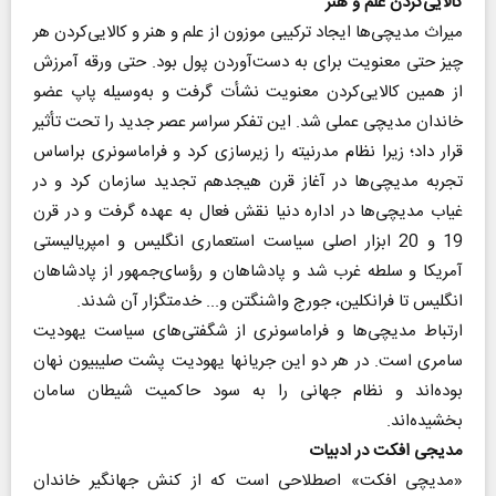
کالایی‌کردن علم و هنر
میراث مدیچی‌ها ایجاد ترکیبی موزون از علم و هنر و کالایی‌کردن هر
چیز حتی معنویت برای به دست‌آوردن پول بود. حتی ورقه آمرزش
از همین کالایی‌کردن معنویت نشأت گرفت و به‌وسیله پاپ عضو
خاندان مدیچی عملی شد. این تفکر سراسر عصر جدید را تحت تأثیر
قرار داد‌‌؛ زیرا نظام مدرنیته را زیرسازی کرد و فراماسونری براساس
تجربه مدیچی‌ها در آغاز قرن هیجدهم تجدید سازمان کرد و در
غیاب مدیچی‌ها در اداره دنیا نقش فعال به عهده گرفت‌ و در قرن
19 و 20 ابزار اصلی سیاست استعماری انگلیس و امپریالیستی
آمریکا و سلطه غرب شد و پادشاهان و رؤسای‌جمهور از پادشاهان
انگلیس تا فرانکلین، جورج واشنگتن و... خدمتگزار آن شدند.
ارتباط مدیچی‌ها و فراماسونری از شگفتی‌های سیاست یهودیت
سامری است. در هر دو این جریانها یهودیت پشت صلیبیون نهان
بوده‌اند و نظام جهانی را به سود حاکمیت شیطان سامان
بخشیده‌اند.
مدیجی افکت در ادبیات
«مدیچی افکت» اصطلاحی است که از کنش جهانگیر خاندان