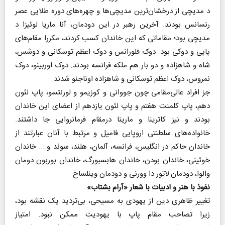
د مدیچی از درخشان‌ترین مدیچی‌ها و چهره‌های دوره طلایی عصر
رنسانس بودند. آخرین رهبر در این دودمان، آنا ماریا لوئیزا د
مدیچی بود؛ مقاماتی که این خاندان کسب کردند، مکررا مقام‌های
پاپی و دوکی بود. دوک فلورانس و دوک اعظم توسکانی و دوشس،
شاه و شاهزاده و دو بار هم ملکه فرانسه بودند. دوک اوربینو، دوک
نمروس، دوک اعظم توسکانی و شاهزاده اوناجنو شدند.
جز افراد عالی‌مقامی چون ‌جووانی و کوزیمو و لورنتسو، پاپ لئون
دهم، پاپ کلمنت هفتم و پاپ لئون یازدهم از اعضای این خاندان
بودند و نیز کاترینا و مارینا در‌مقام فرمانروایی جا داشتند.
خانواده‌های سلطنتی اروپایی فامیل و مرتبط با آنان عبارتند از
خاندان حاکم ‌در انگلیس، فرانسه، آلمان، هلند، سوئد و.... خاندان
خوئینی، خاندان بودن، خاندان هابسبورگ، خاندان بوربون دو‌مان
والوا، دودمان لاتور دا وورنی و دودمان وینلساخ.
نفوذ با هنر و ادبیات با شعار «آرام بشتاب»
تغییر ظاهری دین از یهودی به مسیحی، بی‌تردید یک ‌نقشه بود‌،
زیرا تصاحب مقام پاپ با یهودیت ممکن‌ نبود. امتیاز