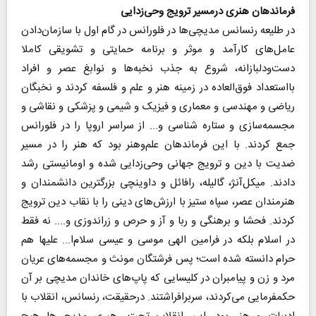
فرماندهان هنری در‌مسیر ترویج وحی‌زدایی
در طلیعه رنسانس مدیچی‌ها در فلورانس در گام اول با سازمان‌دادن
عامل‌های کارآمد و موثر و برنامه حمایتی و تشویقی کاملا
دست‌و‌دلبازانه، شروع به جذب نخبه‌ها و نوابغ عصر و افراد
با‌استعداد فوق‌‌العاده در زمینه هنر و علم و فلسفه کردند و نخبگان
ریاضی و مهندسی و معماری و فیزیک و شیمی و پزشکی و نقاشی و
مجسمه‌سازی و ستاره شناسی و... از سراسر اروپا را در فلورانس
جمع کردند. با این فرماندهان علم‌و‌هنر بود که هنر را در مسیر
ضدیت با دین و ترویج جهانی وحی‌زدایی شده و اومانیستی رشد
دادند. میکل‌آنژ، گالیله، رافائل و داوینچی بزرگترین دانشمندان و
هنرمندان عصر، سپاه ستیز با ارزش‌های دینی را با نقاب دین ترویج
کردند. فحشا و برهنگی و ربا و آز و حرص و زراندوزی و.... نه فقط
در اسلام بلکه در فرامین الهی موسی و عیسی سلام‌ا... علیها هم
حرام دانسته شده است؛ پس فرشتگان‌ مونث و مجسمه‌های عریان
مرد و زن و پیامبران در کلیسایی که پاپ‌های خاندان‌ مدیچی بر آن
حکمفرمایی می‌کردند، سربرافراشتند. در‌حقیقت، رنسانس، انقلاب با