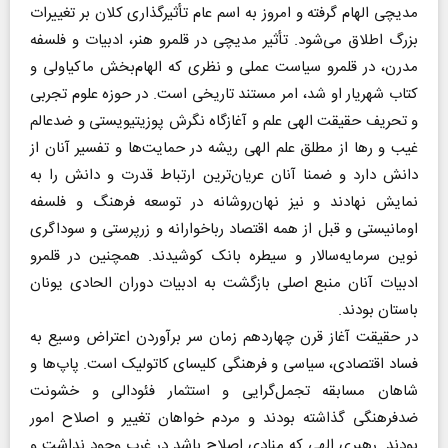
مدیچی الهام گرفته و امروز به اسم عام تأثیرگذاری کلان بر تغییرات
بزرگ اطلاق می‌شود. تأثیر مدیچی در قلمرو هنر، ادبیات و فلسفه
مدرن، در قلمرو سیاست عملی و نظری که الهام‌بخش ماکیاولی و
کتاب شهریار او شد، امر مستند تاریخی است. در حوزه علوم تجربی
و تحریف حقیقت الهی علم و آغازگاه نگرش پوزیتیویستی و ضدعالم
غیب و رها از مطلق علم الهی ریشه در حمایت‌ها و تفسیر آنان از
دانش دارد و ضمنا آنان عریان‌ترین ارتباط قدرت و دانش را به
نمایش نهادند و نیز نهان‌روشانه در توسعه فرهنگ و فلسفه
اومانیستی و قبل از همه اقتصاد رباخوارانه و زرپرستی و سوداگری
نوین سرمایه‌سالار و سیطره بانک کوشیدند. همچنین در قلمرو
ادبیات آنان منبع اصلی بازگشت به ادبیات دوران الحادی یونان
باستان بودند.
در حقیقت آغاز قرن چهاردهم زمان سر برآوردن اعتراض وسیع به
فساد اقتصادی، سیاسی و فرهنگی کلیسای کاتولیک است. پاپ‌ها و
شاهان مسابقه تجمل‌گرایی و استثمار فئودالی و خشونت
ضدفرهنگی گذاشته بودند و مردم خواهان تغییر و اصلاح امور
بودند. رهبری الهی که منادی اصلاح باشد در غرب وجود نداشت و