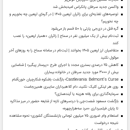
واکسن جدید سرطان پانکراس امیدبخش شد
توصیه‌های تغذیه‌ای برای زائران اربعین ۱۴۰۵ | در گرمای اربعین چه بخوریم و
چه نخوریم؟
گره قتل در دی‌جی پارتی با ۵۰ قسم باز می‌شود
ثبت‌نام بیش از یک میلیون نفر در سماح | زائران «همیار اربعین» را نصب
کنند
متقاضیان ارز اربعین ۱۴۰۵ بخوانند | ثبت‌نام در سامانه سماح را به روز‌های آخر
موکول نکنید
کاهش ۲۵ درصدی بستری مجدد با اجرای طرح «پرستار پیگیر» | شناسایی
بیش از ۳۰۰۰ مورد جدید سرطان در خانواده بیماران
Castlevania: Belmont’s Curse؛ بازگشت باشکوه شکارچیان خون‌آشام
روی هر لینکی کلیک نکنید، دام کلاهبرداران سایبری همین‌جاست
سرمایه‌گذاری برای رفاه؛ هزینه یا آینده‌سازی؟
بازگشت مسعود شصت‌چی با دردسر‌های تازه؛ از شایعه حضور در میز مذاکره
تا پایان فیلمبرداری «مرد سه‌هزارچهره»
استعلام وام ضروری ۷۵ میلیون تومانی بازنشستگان کشوری؛ نحوه مشاهده
نتیجه درخواست