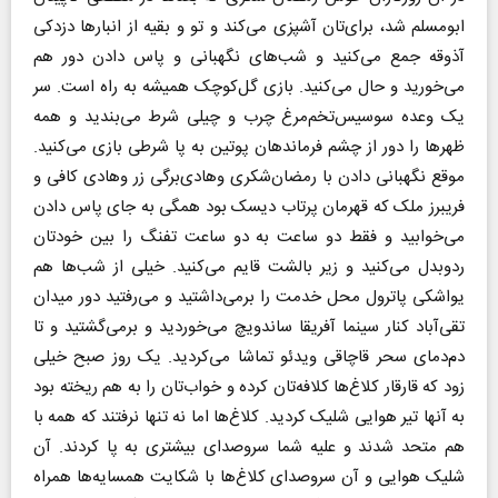
ابومسلم شد، برای‌تان آشپزی می‌کند و تو و بقیه از انبارها دزدکی
آذوقه جمع می‌کنید و شب‌های نگهبانی و پاس دادن دور‌ هم
می‌خورید و حال می‌کنید. بازی گل‌کوچک همیشه به راه است. سر
یک وعده سوسیس‌تخم‌مرغ چرب و چیلی شرط می‌بندید و همه
ظهرها را دور از چشم فرماند‌هان پوتین به پا شرطی بازی می‌کنید.
موقع نگهبانی دادن با رمضان‌شکری و‌هادی‌برگی زر و‌هادی کافی و
فریبرز ‌ملک که قهرمان پرتاب دیسک بود همگی به جای پاس دادن
می‌خوابید و فقط دو ساعت به دو ساعت تفنگ را بین خودتان
ردوبدل می‌کنید و زیر بالشت قایم می‌کنید. خیلی از شب‌ها هم
یواشکی پاترول محل خدمت را بر‌می‌داشتید و می‌رفتید دور میدان
تقی‌آباد کنار سینما آفریقا ساندویچ می‌خوردید و برمی‌گشتید و تا
دم‌دمای سحر قاچاقی ویدئو تماشا می‌کردید. یک روز صبح خیلی
زود که قارقار کلاغ‌ها کلافه‌تان کرده و خواب‌تان را به هم ریخته بود
به آنها تیر هوایی شلیک کردید. کلاغ‌ها اما نه تنها نرفتند که همه با
هم متحد شدند و علیه شما سروصدای بیشتری به پا کردند. آن
شلیک هوایی و آن سروصدای کلاغ‌ها با شکایت همسایه‌ها همراه