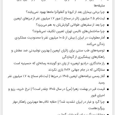
سلیقه‌ها
چرا برخی بیماران بعد از کرونا و آنفلوآنزا ماه‌ها بهبود نمی‌یابند؟
ثبت‌نام ۲.۵ میلیون زائر در سماح | عبور ۱.۷ میلیون نفر از مرز‌های اربعین
چرا بعد از سفرهای طولانی گوارش‌تان به هم می‌ریزد؟
چرا ساختمان‌های ناایمن تهران تعیین تکلیف نمی‌شوند؟
آمار معلولیت در ایران | بیش از ۱۰.۵ میلیون نفر با محدودیت عملکردی
زندگی می‌کنند
توصیه‌های طب سنتی برای زائران اربعین | بهترین نوشیدنی ضد عطش و
راهکارهای پیشگیری از گرمازدگی
راز ماندگاری «رادیو اربعین» از زبان دو گوینده؛ رسانه‌ای که حسینیه است
ستارگانی که در جام جهانی ۲۰۲۶ بازی نکردند
آغاز رسمی برنامه‌های اربعین ۱۴۰۵ در مرز‌ها | ثبت‌نام سماح به ۱.۷ میلیون نفر
رسید
قیمت قبر در بهشت زهرا (س) در سال ۱۴۰۵ چقدر است؟ | نرخ خرید، رزرو و
احیای قبور
چرا گرد و غبار در ایران تشدید شد؟ | حقابه تالاب‌ها مهم‌ترین راهکار مهار
ریزگردهاست
مجازات سنگین برای آدم‌ربایان گوش‌بر