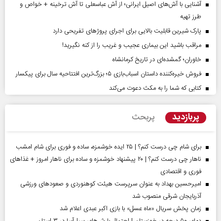
آشنایی با آش‌های اصیل ایرانی؛ از آش عباسعلی تا آش ترخینه + خواص و
طرز تهیه
پارک شیرین قابلیت‌ بالایی برای اجرای پروژهای تفریحی دارد
مراقب باشید این بیماری عجیب و غریب را از کنه نگیرید!
خاوران؛ گمشده‌ای در تاریخ کرمانشاه
فروش خیره‌کننده داستان اسباب‌بازی ۵؛ بزرگ‌ترین افتتاحیه سال برای پیکسار
کتابی که شما را به مکث دعوت می‌کند
پربازدید
پربحث
برای شام چی درست کنم؟ | ۲۵ ایده خوشمزه، ساده و فوری برای شام امشب
ناهار چی درست کنم؟ | ۲۰ پیشنهاد خوشمزه و ساده برای ناهار امروز + غذاهای
فوری و اقتصادی
امیرحسین بهداد به عنوان سرپرست هیئت کوهنوردی و صعودهای ورزشی
آذربایجان شرقی منصوب شد
زمان پخش سریال «ماه عسل» با بازی اکبر عبدی اعلام شد
دمای ۵۰ درجه در خوزستان | احتمال بارش‌های سیل‌آسا در ۳ استان