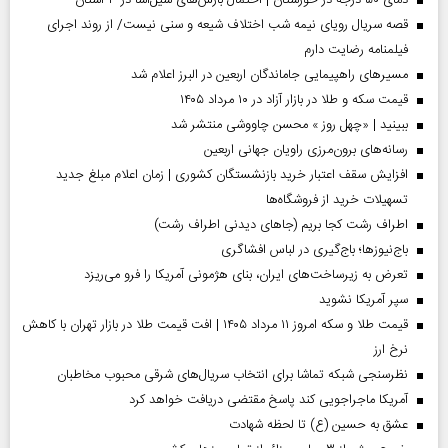
قصه سریال رویای نیمه شب اختلاف شیعه و سنی نیست/ از روند اجرای
فیلمنامه رضایت دارم
مسیر‌های راهپیمایی جاماندگان اربعین در البرز اعلام شد
قیمت سکه و طلا در بازار آزاد در ۱۰ مرداد ۱۴۰۵
ببینید | «چهل روز » محسن چاووشی منتشر شد
رسانه‌های برون‌مرزی راویان جهانی اربعین
افزایش سقف اعتبار خرید بازنشستگان کشوری | زمان اعلام مبلغ جدید
تسهیلات خرید از فروشگاه‌ها
اطراف رشت کجا بریم (جاهای دیدنی اطراف رشت)
باج‌نیوزها؛ باج‌گیری در لباس افشاگری
تعرض به زیرساخت‌های ایران، بنای هژمونی آمریکا را فرو می‌ریزد
سپر آمریکا نشوید
قیمت طلا و سکه امروز ۱۱ مرداد ۱۴۰۵ | افت قیمت طلا در بازار تهران با کاهش
نرخ ارز
نظرسنجی شبکه تماشا برای انتخاب سریال‌های شرقی محبوب مخاطبان
آمریکا ماجراجویی کند پاسخ مقتضی دریافت خواهد کرد
عشق به حسین (ع) تا لحظه شهادت