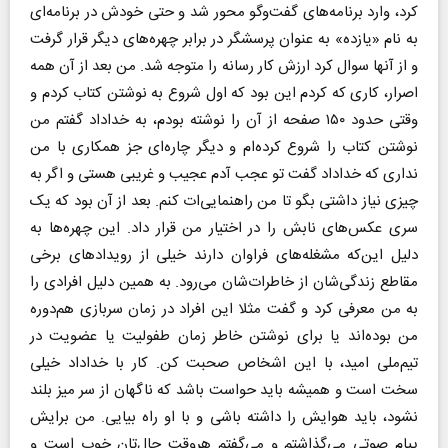
کرد، وارد برنامه‌های گفت‌و‌گو محور شد و حتی خودش در برنامه‌ای
به نام «یازده» به عنوان پرسشگر در برابر چهره‌های دیگر قرار گرفت
و از آنها سوال کرد ارزش کار رسانه را متوجه شد. من بعد از آن همه
اصرار، کاری که کردم این بود که اول شروع به نوشتن کتاب کردم و
وقتی حدود ۱۵۰ صفحه از آن را نوشته بودم، به خداداد گفتم من
نوشتن کتاب را شروع کرده‌ام و دیگر چاره‌ای جز همکاری با من
نداری که خداداد گفت تو عجب آدم عجیب و غریبی هستی و اگر به
چیزی نیاز داشتی بگو تا من راهنمایی‌ات کنم. بعد از آن بود که یک
سری عکس‌های نابش را در اختیار من قرار داد. این چهره‌ها به
دلیل این‌که مشغله‌های فراوان دارند خیلی از رویدادهای برخی
مقاطع زندگی‌شان از خاطرات‌شان می‌رود. به همین دلیل افرادی را
به من معرفی کرد و گفت مثلا این افراد در زمان سربازی هم‌دوره
من بوده‌اند یا برای نوشتن خاطر زمان طفولیت یا عضویت در
تیم‌ملی امید، با این اشخاص صحبت کن. کار با خداداد خیلی
سخت است و همیشه باید حواست باشد که ناگهان از سر میز بلند
نشود، باید هوایش را داشته باشی و با او راه بیایی. من برایش
پیام صوتی می‌گذاشتم و می‌گفتم هروقت حال‌تان خوب است و