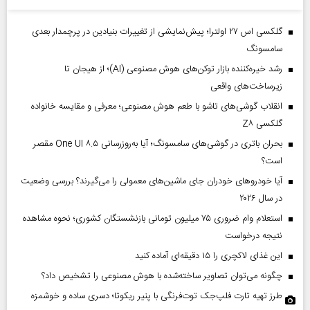
گلکسی اس ۲۷ اولترا؛ پیش‌نمایشی از تغییرات بنیادین در پرچمدار بعدی
سامسونگ
رشد خیره‌کننده بازار توکن‌های هوش مصنوعی (AI)؛ از هیجان تا
زیرساخت‌های واقعی
انقلاب گوشی‌های تاشو‌ با طعم هوش مصنوعی؛ معرفی و مقایسه خانواده
گلکسی Z۸
بحران باتری در گوشی‌های سامسونگ؛ آیا به‌روزرسانی One UI ۸.۵ مقصر
است؟
آیا خودروهای خودران جای ماشین‌های معمولی را می‌گیرند؟ بررسی وضعیت
در سال ۲۰۲۶
استعلام وام ضروری ۷۵ میلیون تومانی بازنشستگان کشوری؛ نحوه مشاهده
نتیجه درخواست
این غذای لاکچری را ۱۵ دقیقه‌ای آماده کنید
چگونه می‌توان تصاویر ساخته‌شده با هوش مصنوعی را تشخیص داد؟
طرز تهیه تارت فلپ‌جک توت‌فرنگی با پنیر ریکوتا؛ دسری ساده و خوشمزه