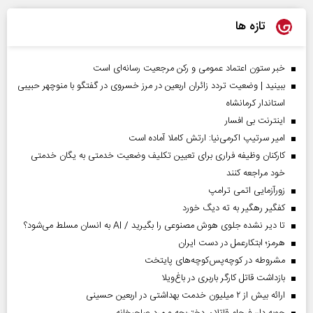
تازه ها
خبر ستون اعتماد عمومی و رکن مرجعیت رسانه‌ای است
ببینید | وضعیت تردد زائران اربعین در مرز خسروی در گفتگو با منوچهر حبیبی
استاندار کرمانشاه
اینترنت بی افسار
امیر سرتیپ اکرمی‌نیا: ارتش کاملا آماده است
کارکنان وظیفه فراری برای تعیین تکلیف وضعیت خدمتی به یگان خدمتی
خود مراجعه کنند
زورآزمایی اتمی ترامپ
کفگیر رهگیر به ته دیگ خورد
تا دیر نشده جلوی هوش مصنوعی را بگیرید / AI به انسان مسلط می‌شود؟
هرمز؛ ابتکارعمل در دست ایران
مشروطه در کوچه‌پس‌کوچه‌های پایتخت
بازداشت قاتل کارگر باربری در باغ‌ویلا
ارائه بیش از ۲ میلیون خدمت بهداشتی در اربعین حسینی
چوبه دار، فرجام قاتلان دختربچه و مرد صاحبخانه