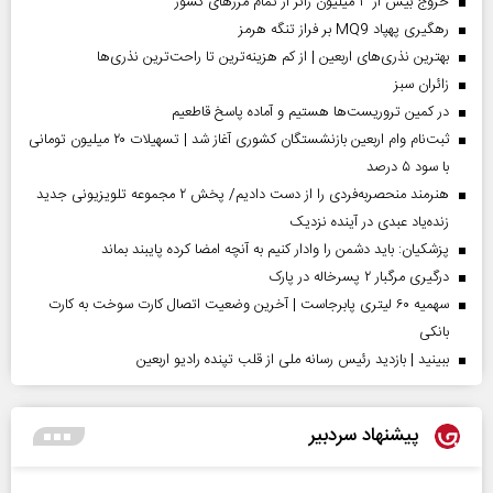
خروج بیش از ۳ میلیون زائر از تمام مرز‌های کشور
رهگیری پهپاد MQ9 بر فراز تنگه هرمز
بهترین نذری‌های اربعین | از کم هزینه‌ترین تا راحت‌ترین نذری‌ها
‌زائران سبز
در کمین تروریست‌ها هستیم و آماده پاسخ قاطعیم
ثبت‌نام وام اربعین بازنشستگان کشوری آغاز شد | تسهیلات ۲۰ میلیون تومانی
با سود ۵ درصد
هنرمند منحصر‌به‌فردی را از دست دادیم/ پخش ۲ مجموعه تلویزیونی جدید
زنده‌یاد عبدی در آینده نزدیک
پزشکیان: باید دشمن را وادار کنیم به آنچه امضا کرده پایبند بماند
درگیری مرگبار ۲ پسرخاله در پارک
سهمیه ۶۰ لیتری پابرجاست | آخرین وضعیت اتصال کارت سوخت به کارت
بانکی
ببینید | بازدید رئیس رسانه ملی از قلب تپنده رادیو اربعین
پیشنهاد سردبیر