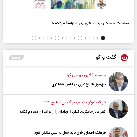
صفحات‌نخست‌روزنامه ها‌ی پنجشنبه‌۱۵ مردادماه
گفت و گو
جام‌جم آنلاین بررسی کرد
باج‌نیوزها؛ باج‌گیری در لباس افشاگری
در گفت‌و‌گو با جام‌جم آنلاین مطرح شد
شیر مادر جایگزین ندارد | نوزادان را از فواید آن محروم نکنیم
فرهنگ اهدای خون باید نسل به نسل منتقل شود