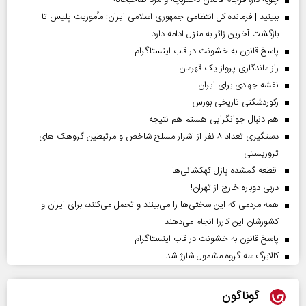
ببینید | فرمانده کل انتظامی جمهوری اسلامی ایران­: مأموریت پلیس تا
بازگشت آخرین زائر به منزل ادامه دارد
پاسخ قانون به خشونت در قاب اینستاگرام
راز ماندگاری پرواز یک قهرمان
نقشه جهادی برای ایران
رکوردشکنی تاریخی بورس
هم دنبال جوانگرایی هستم هم نتیجه
دستگیری تعداد ۸ نفر از اشرار مسلح شاخص و مرتبطین گروهک های
تروریستی
قطعه گمشده پازل کهکشانی‌ها
دربی دوباره خارج از تهران!
همه مردمی که این سختی‌ها را می‌بینند و تحمل می‌کنند، برای ایران و
کشورشان این کاررا انجام می‌دهند
پاسخ قانون به خشونت در قاب اینستاگرام
کالابرگ سه گروه مشمول شارژ شد
گوناگون