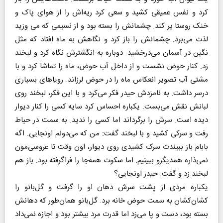
کرد و نفس عمیقی کشید و سعی کرد ریه‌اش را از هوای پاک و
خنک روستا پر کند. چشمانش را بسته بود و از نسیمی که می وزید
لذت می‌برد. چشمانش را باز کرد و نگاهش به ماه افتاد که مثل
نگین در آسمان می‌درخشید. دوباره به انگشترش نگاه کرد و لبخند
زد. کنار حوض نشست و از داخل آب حوض، ماه را تماشا کرد‌ و با
مشتی آب تصویر انعکاس ماه را در حوض لرزاند. رویاهای بسیاری
درسر داشت. به نامزدش حیدر فکر می‌کرد و با این فکر، لبخند روی
لبانش نقش می‌بست. یکباره احساس کرد سایه کسی را کنار دیوار
دیده است. سرش را برگرداند اما کسی را ندید. به سمت در حیاط
رفت و سرکی کشید و با لبخند گفت: من که می‌دونم اونجایی. اگه
بابام باز ببیندت سرک کشیدی روی دیوار، اون وقت تا عروسی‌مون
نمی‌ذاره همدیگرو ببینیم. اما سکوت همه‌جا را فراگرفته بود. باز هم
لبخند زد و گفت: حیدر اونجایی؟
یکباره مردی از پشت سرش دهان او را گرفت و گل‌بانو را
کشان‌کشان به سمت حوض خانه برد. گل‌بانو همان‌طور که دهانش
بسته بود، دست و پا می‌زد اما قدرت مرد بیشتر بود و اجازه نمی‌داد