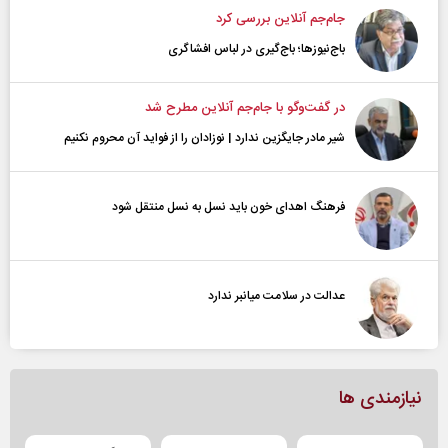
جام‌جم آنلاین بررسی کرد
باج‌نیوزها؛ باج‌گیری در لباس افشاگری
در گفت‌و‌گو با جام‌جم آنلاین مطرح شد
شیر مادر جایگزین ندارد | نوزادان را از فواید آن محروم نکنیم
فرهنگ اهدای خون باید نسل به نسل منتقل شود
عدالت در سلامت میانبر ندارد
نیازمندی ها