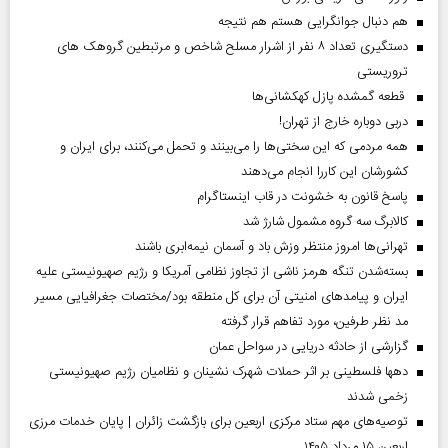
هم دنبال جوانگرایی هستم هم نتیجه
دستگیری تعداد ۸ نفر از اشرار مسلح شاخص و مرتبطین گروهک های
تروریستی
قطعه گمشده پازل کهکشانی‌ها
دربی دوباره خارج از تهران!
همه مردمی که این سختی‌ها را می‌بینند و تحمل می‌کنند، برای ایران و
کشورشان این کاررا انجام می‌دهند
پاسخ قانون به خشونت در قاب اینستاگرام
کالابرگ سه گروه مشمول شارژ شد
تهرانی‌ها امروز منتظر وزش باد و آسمان نیمه‌ابری باشند
بسته‌شدن تنگه هرمز ناشی از تجاوز نظامی آمریکا و رژیم صهیونیستی علیه
ایران و پیامد‌های امنیتی آن برای کل منطقه بود/مختصات جغرافیایی مسیر
مد نظر طرفین، مورد تفاهم قرار گرفته
گزارشی از حادثه دریایی در سواحل عمان
دهها فلسطینی بر اثر حملات شهرک نشینان و نظامیان رژیم صهیونیستی
زخمی شدند
توصیه‌های مهم ستاد مرکزی اربعین برای بازگشت زائران | پایان خدمات مرزی
اربعین ۱۵ مرداد ۱۴۰۵