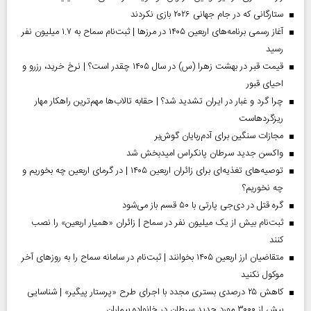
ستارگانی که در جام جهانی ۲۰۲۶ بازی نکردند
آغاز رسمی برنامه‌های اربعین ۱۴۰۵ در مرز‌ها | ثبت‌نام سماح به ۱.۷ میلیون نفر
رسید
قیمت قبر در بهشت زهرا (س) در سال ۱۴۰۵ چقدر است؟ | نرخ خرید، رزرو و
احیای قبور
چرا گرد و غبار در ایران تشدید شد؟ | حقابه تالاب‌ها مهم‌ترین راهکار مهار
ریزگردهاست
مجازات سنگین برای آدم‌ربایان گوش‌بر
واکسن جدید سرطان پانکراس امیدبخش شد
توصیه‌های تغذیه‌ای برای زائران اربعین ۱۴۰۵ | در گرمای اربعین چه بخوریم و
چه نخوریم؟
گره قتل در دی‌جی پارتی با ۵۰ قسم باز می‌شود
ثبت‌نام بیش از یک میلیون نفر در سماح | زائران «همیار اربعین» را نصب
کنند
متقاضیان ارز اربعین ۱۴۰۵ بخوانند | ثبت‌نام در سامانه سماح را به روز‌های آخر
موکول نکنید
کاهش ۲۵ درصدی بستری مجدد با اجرای طرح «پرستار پیگیر» | شناسایی
بیش از ۳۰۰۰ مورد جدید سرطان در خانواده بیماران