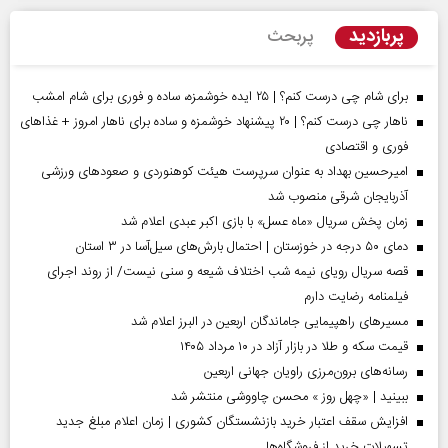
پربازدید
پربحث
برای شام چی درست کنم؟ | ۲۵ ایده خوشمزه، ساده و فوری برای شام امشب
ناهار چی درست کنم؟ | ۲۰ پیشنهاد خوشمزه و ساده برای ناهار امروز + غذاهای
فوری و اقتصادی
امیرحسین بهداد به عنوان سرپرست هیئت کوهنوردی و صعودهای ورزشی
آذربایجان شرقی منصوب شد
زمان پخش سریال «ماه عسل» با بازی اکبر عبدی اعلام شد
دمای ۵۰ درجه در خوزستان | احتمال بارش‌های سیل‌آسا در ۳ استان
قصه سریال رویای نیمه شب اختلاف شیعه و سنی نیست/ از روند اجرای
فیلمنامه رضایت دارم
مسیر‌های راهپیمایی جاماندگان اربعین در البرز اعلام شد
قیمت سکه و طلا در بازار آزاد در ۱۰ مرداد ۱۴۰۵
رسانه‌های برون‌مرزی راویان جهانی اربعین
ببینید | «چهل روز » محسن چاووشی منتشر شد
افزایش سقف اعتبار خرید بازنشستگان کشوری | زمان اعلام مبلغ جدید
تسهیلات خرید از فروشگاه‌ها