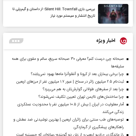
بررسی بازی Silent Hill: Townfall؛ از داستان و گیم‌پلی تا
تاریخ انتشار و سیستم مورد نیاز
اخبار ویژه
صبحانه چی درست کنم؟ معرفی ۳۰ صبحانه سریع، سالم و مقوی برای همه
سلیقه‌ها
چرا برخی بیماران بعد از کرونا و آنفلوآنزا ماه‌ها بهبود نمی‌یابند؟
ثبت‌نام ۲.۵ میلیون زائر در سماح | عبور ۱.۷ میلیون نفر از مرز‌های اربعین
چرا بعد از سفرهای طولانی گوارش‌تان به هم می‌ریزد؟
چرا ساختمان‌های ناایمن تهران تعیین تکلیف نمی‌شوند؟
آمار معلولیت در ایران | بیش از ۱۰.۵ میلیون نفر با محدودیت عملکردی
زندگی می‌کنند
توصیه‌های طب سنتی برای زائران اربعین | بهترین نوشیدنی ضد عطش و
راهکارهای پیشگیری از گرمازدگی
راز ماندگاری «رادیو اربعین» از زبان دو گوینده؛ رسانه‌ای که حسینیه است