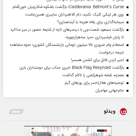
Castlevania: Belmont’s Curse؛ بازگشت باشکوه شکارچیان خون‌آشام
روی هر لینکی کلیک نکنید، دام کلاهبرداران سایبری همین‌جاست
سرمایه‌گذاری برای رفاه؛ هزینه یا آینده‌سازی؟
بازگشت مسعود شصت‌چی با دردسر‌های تازه؛ از شایعه حضور در میز مذاکره
تا پایان فیلمبرداری «مرد سه‌هزارچهره»
استعلام وام ضروری ۷۵ میلیون تومانی بازنشستگان کشوری؛ نحوه مشاهده
نتیجه درخواست
اجیر کردن قاتل برای کشتن همسر!
بازگشت Black Flag Resynced خبری جذاب برای دوستداران بازی
معجزه، نقشه شوهرکشی را ناکام گذاشت
توصیه‌های هلال‌احمر برای روز‌های گرم
جام‌جهانی مهاجران
ویدئو