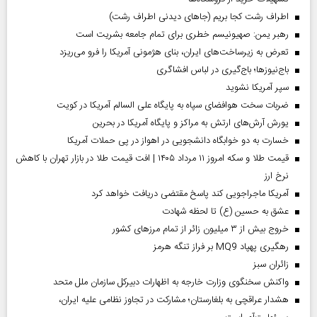
اطراف رشت کجا بریم (جاهای دیدنی اطراف رشت)
رهبر یمن: صهیونیسم خطری برای تمام جامعه بشریت است
تعرض به زیرساخت‌های ایران، بنای هژمونی آمریکا را فرو می‌ریزد
باج‌نیوزها؛ باج‌گیری در لباس افشاگری
سپر آمریکا نشوید
ضربات سخت هوافضای سپاه به پایگاه علی السالم آمریکا در کویت
یورش آرش‌های ارتش به مراکز و پایگاه‌ آمریکا در بحرین
خسارت به دو خوابگاه دانشجویی در اهواز در پی حملات آمریکا
قیمت طلا و سکه امروز ۱۱ مرداد ۱۴۰۵ | افت قیمت طلا در بازار تهران با کاهش
نرخ ارز
آمریکا ماجراجویی کند پاسخ مقتضی دریافت خواهد کرد
عشق به حسین (ع) تا لحظه شهادت
خروج بیش از ۳ میلیون زائر از تمام مرز‌های کشور
رهگیری پهپاد MQ9 بر فراز تنگه هرمز
‌زائران سبز
واکنش سخنگوی وزارت خارجه به اظهارات دبیرکل سازمان ملل متحد
هشدار عراقچی به بلغارستان؛ مشارکت در تجاوز نظامی علیه ایران،