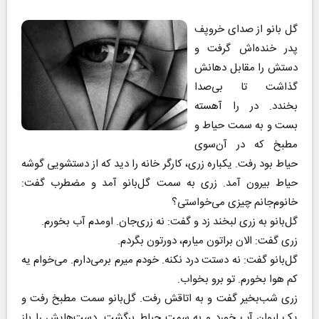
گل بانو از صدای خروپف
پدر خنده‌اش گرفت و
دستش را مقابل دهانش
گذاشت تا بی‌صدا
بخندد. در را آهسته
بست و به سمت حیاط و
مطبخ که در آن‌سوی
حیاط بود رفت. یکباره زری، کارگر خانه را دید که از دستشویی گوشه
حیاط بیرون آمد. زری به سمت گل‌بانو آمد و مضطرب گفت:
خانوم‌جانم چیزی می‌خواستی؟
گل‌بانو به زری لبخند زد و گفت: نه زری‌جان. اومدم آب بخورم.
زری گفت: الان براتون میارم، دورتون بگردم.
گل‌بانو گفت: نه دستت درد نکنه. خودم میرم برمی‌دارم. می‌خوام یه
کم هوا بخورم. تو برو بخواب.
زری شب‌بخیر گفت و به اتاقش رفت. گل‌بانو سمت مطبخ رفت و
یک لیوان آب خورد و به سمت حیاط برگشت. دست‌هایش را باز