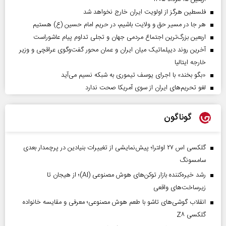
فلسطین هرگز از اولویت ایران خارج نخواهد شد
هر جا در مسیر حق و ولایت باشیم، در حریم امام حسین (ع) هستیم
اربعین بزرگ‌ترین اجتماع مردمی جهان و تجلی تداوم پیام عاشوراست
آخرین روند دیپلماتیک میان ایران و عمان محور گفت‌وگوی عراقچی و وزیر
خارجه ایتالیا
«بگو بخند» با اجرای یوسف تیموری به شبکه نسیم می‌آید
لغو تحریم‌های ایران از سوی آمریکا صحت ندارد
گوناگون
گلکسی اس ۲۷ اولترا؛ پیش‌نمایشی از تغییرات بنیادین در پرچمدار بعدی
سامسونگ
رشد خیره‌کننده بازار توکن‌های هوش مصنوعی (AI)؛ از هیجان تا
زیرساخت‌های واقعی
انقلاب گوشی‌های تاشو‌ با طعم هوش مصنوعی؛ معرفی و مقایسه خانواده
گلکسی Z۸