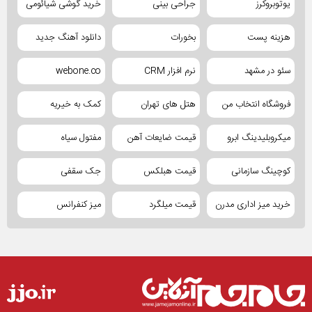
یوتوبروکرز
جراحی بینی
خرید گوشی شیائومی
هزینه پست
بخورات
دانلود آهنگ جدید
سئو در مشهد
نرم افزار CRM
webone.co
فروشگاه انتخاب من
هتل های تهران
کمک به خیریه
میکروبلیدینگ ابرو
قیمت ضایعات آهن
مفتول سیاه
کوچینگ سازمانی
قیمت هبلکس
جک سقفی
خرید میز اداری مدرن
قیمت میلگرد
میز کنفرانس