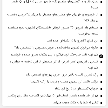
بحران باتری در گوشی‌های سامسونگ؛ آیا به‌روزرسانی One UI ۸.۵ مقصر
است؟
آیا خودروهای خودران جای ماشین‌های معمولی را می‌گیرند؟ بررسی وضعیت
در سال ۲۰۲۶
استعلام وام ضروری ۷۵ میلیون تومانی بازنشستگان کشوری؛ نحوه مشاهده
نتیجه درخواست
این غذای لاکچری را ۱۵ دقیقه‌ای آماده کنید
چگونه می‌توان تصاویر ساخته‌شده با هوش مصنوعی را تشخیص داد؟
طرز تهیه تارت فلپ‌جک توت‌فرنگی با پنیر ریکوتا؛ دسری ساده و خوشمزه
آشنایی با آش‌های اصیل ایرانی؛ از آش عباسعلی تا آش ترخینه + خواص و
طرز تهیه
پارک شیرین قابلیت‌ بالایی برای اجرای پروژهای تفریحی دارد
مراقب باشید این بیماری عجیب و غریب را از کنه نگیرید!
خاوران؛ گمشده‌ای در تاریخ کرمانشاه
فروش خیره‌کننده داستان اسباب‌بازی ۵؛ بزرگ‌ترین افتتاحیه سال برای پیکسار
کتابی که شما را به مکث دعوت می‌کند