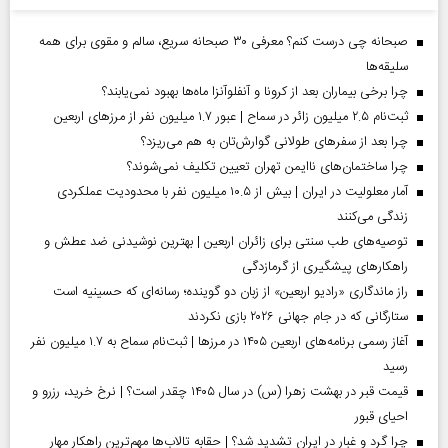
صبحانه چی درست کنم؟ معرفی ۳۰ صبحانه سریع، سالم و مقوی برای همه
سلیقه‌ها
چرا برخی بیماران بعد از کرونا و آنفلوآنزا ماه‌ها بهبود نمی‌یابند؟
ثبت‌نام ۲.۵ میلیون زائر در سماح | عبور ۱.۷ میلیون نفر از مرز‌های اربعین
چرا بعد از سفرهای طولانی گوارش‌تان به هم می‌ریزد؟
چرا ساختمان‌های ناایمن تهران تعیین تکلیف نمی‌شوند؟
آمار معلولیت در ایران | بیش از ۱۰.۵ میلیون نفر با محدودیت عملکردی
زندگی می‌کنند
توصیه‌های طب سنتی برای زائران اربعین | بهترین نوشیدنی ضد عطش و
راهکارهای پیشگیری از گرمازدگی
راز ماندگاری «رادیو اربعین» از زبان دو گوینده؛ رسانه‌ای که حسینیه است
ستارگانی که در جام جهانی ۲۰۲۶ بازی نکردند
آغاز رسمی برنامه‌های اربعین ۱۴۰۵ در مرز‌ها | ثبت‌نام سماح به ۱.۷ میلیون نفر
رسید
قیمت قبر در بهشت زهرا (س) در سال ۱۴۰۵ چقدر است؟ | نرخ خرید، رزرو و
احیای قبور
چرا گرد و غبار در ایران تشدید شد؟ | حقابه تالاب‌ها مهم‌ترین راهکار مهار