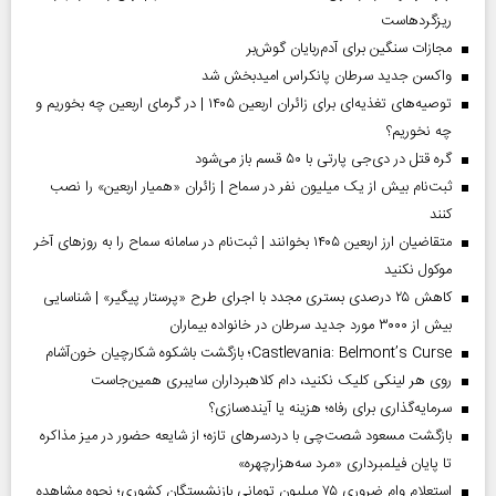
ریزگردهاست
مجازات سنگین برای آدم‌ربایان گوش‌بر
واکسن جدید سرطان پانکراس امیدبخش شد
توصیه‌های تغذیه‌ای برای زائران اربعین ۱۴۰۵ | در گرمای اربعین چه بخوریم و
چه نخوریم؟
گره قتل در دی‌جی پارتی با ۵۰ قسم باز می‌شود
ثبت‌نام بیش از یک میلیون نفر در سماح | زائران «همیار اربعین» را نصب
کنند
متقاضیان ارز اربعین ۱۴۰۵ بخوانند | ثبت‌نام در سامانه سماح را به روز‌های آخر
موکول نکنید
کاهش ۲۵ درصدی بستری مجدد با اجرای طرح «پرستار پیگیر» | شناسایی
بیش از ۳۰۰۰ مورد جدید سرطان در خانواده بیماران
Castlevania: Belmont’s Curse؛ بازگشت باشکوه شکارچیان خون‌آشام
روی هر لینکی کلیک نکنید، دام کلاهبرداران سایبری همین‌جاست
سرمایه‌گذاری برای رفاه؛ هزینه یا آینده‌سازی؟
بازگشت مسعود شصت‌چی با دردسر‌های تازه؛ از شایعه حضور در میز مذاکره
تا پایان فیلمبرداری «مرد سه‌هزارچهره»
استعلام وام ضروری ۷۵ میلیون تومانی بازنشستگان کشوری؛ نحوه مشاهده