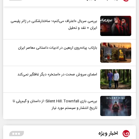
بررسی سریال «اعتراف می‌کنم»؛ ساختارشکنی در ژانر پلیسی
ایران + نقد و تحلیل
بازتاب پیاده‌روی اربعین در ادبیات داستانی معاصر ایران
امضای سروش صحت در «استخر» دیگر غافلگیر نمی‌کند
بررسی بازی Silent Hill: Townfall؛ از داستان و گیم‌پلی تا
تاریخ انتشار و سیستم مورد نیاز
اخبار ویژه