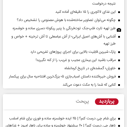
نتیجه درخواست
این غذای لاکچری را ۱۵ دقیقه‌ای آماده کنید
چگونه می‌توان تصاویر ساخته‌شده با هوش مصنوعی را تشخیص داد؟
طرز تهیه تارت فلپ‌جک توت‌فرنگی با پنیر ریکوتا؛ دسری ساده و خوشمزه
آشنایی با آش‌های اصیل ایرانی؛ از آش عباسعلی تا آش ترخینه + خواص و
طرز تهیه
پارک شیرین قابلیت‌ بالایی برای اجرای پروژهای تفریحی دارد
مراقب باشید این بیماری عجیب و غریب را از کنه نگیرید!
خاوران؛ گمشده‌ای در تاریخ کرمانشاه
فروش خیره‌کننده داستان اسباب‌بازی ۵؛ بزرگ‌ترین افتتاحیه سال برای پیکسار
کتابی که شما را به مکث دعوت می‌کند
پربازدید
پربحث
برای شام چی درست کنم؟ | ۲۵ ایده خوشمزه، ساده و فوری برای شام امشب
ناهار چی درست کنم؟ | ۲۰ پیشنهاد خوشمزه و ساده برای ناهار امروز + غذاهای