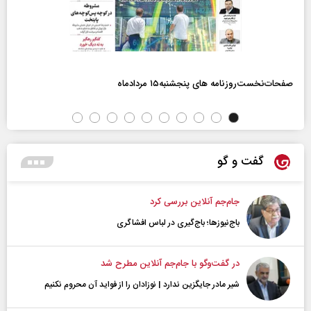
صفحات‌نخست‌روزنامه ها‌ی پنجشنبه‌۱۵ مردادماه
گفت و گو
جام‌جم آنلاین بررسی کرد
باج‌نیوزها؛ باج‌گیری در لباس افشاگری
در گفت‌و‌گو با جام‌جم آنلاین مطرح شد
شیر مادر جایگزین ندارد | نوزادان را از فواید آن محروم نکنیم