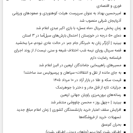
فوری و اقتصادی
امیرحسین بهداد به عنوان سرپرست هیئت کوهنوردی و صعودهای ورزشی
آذربایجان شرقی منصوب شد
زمان پخش سریال «ماه عسل» با بازی اکبر عبدی اعلام شد
دمای ۵۰ درجه در خوزستان | احتمال بارش‌های سیل‌آسا در ۳ استان
ببینید | آزارگر زنان به خبرنگار جام جم: در حالت عادی نبودم، مرا ببخشید
قصه سریال رویای نیمه شب اختلاف شیعه و سنی نیست/ از روند اجرای
فیلمنامه رضایت دارم
مسیر‌های راهپیمایی جاماندگان اربعین در البرز اعلام شد
به جای مانده از نقل و انتقالات؛ سپاهان و پرسپولیس سد ساختند!
قیمت سکه و طلا در بازار آزاد در ۱۰ مرداد ۱۴۰۵
جزئیات تازه از قتل مادر و دختر با جوهرنمک
رسانه‌های برون‌مرزی راویان جهانی اربعین
ببینید | «چهل روز » محسن چاووشی منتشر شد
افزایش سقف اعتبار خرید بازنشستگان کشوری | زمان اعلام مبلغ جدید
تسهیلات خرید از فروشگاه‌ها
بحران کم‌عمق
اطراف رشت کجا بریم (جاهای دیدنی اطراف رشت)