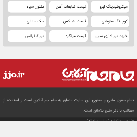
میکروبلیدینگ ابرو
قیمت ضایعات آهن
مفتول سیاه
کوچینگ سازمانی
قیمت هبلکس
جک سقفی
خرید میز اداری مدرن
قیمت میلگرد
میز کنفرانس
تمام حقوق مادی و معنوی این سایت متعلق به جام جم آنلاین است و استفاده از
مطالب با ذکر منبع بلامانع است.
طراحی و تولید
"ایران سامانه"