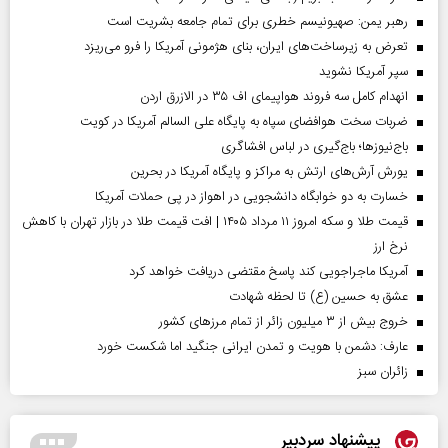
رهبر یمن: صهیونیسم خطری برای تمام جامعه بشریت است
تعرض به زیرساخت‌های ایران، بنای هژمونی آمریکا را فرو می‌ریزد
سپر آمریکا نشوید
انهدام کامل سه فروند هواپیمای اف ۳۵ در الازرق اردن
ضربات سخت هوافضای سپاه به پایگاه علی السالم آمریکا در کویت
باج‌نیوزها؛ باج‌گیری در لباس افشاگری
یورش آرش‌های ارتش به مراکز و پایگاه‌ آمریکا در بحرین
خسارت به دو خوابگاه دانشجویی در اهواز در پی حملات آمریکا
قیمت طلا و سکه امروز ۱۱ مرداد ۱۴۰۵ | افت قیمت طلا در بازار تهران با کاهش
نرخ ارز
آمریکا ماجراجویی کند پاسخ مقتضی دریافت خواهد کرد
عشق به حسین (ع) تا لحظه شهادت
خروج بیش از ۳ میلیون زائر از تمام مرز‌های کشور
عارف: دشمن با هویت و تمدن ایرانی جنگید اما شکست خورد
‌زائران سبز
پیشنهاد سردبیر