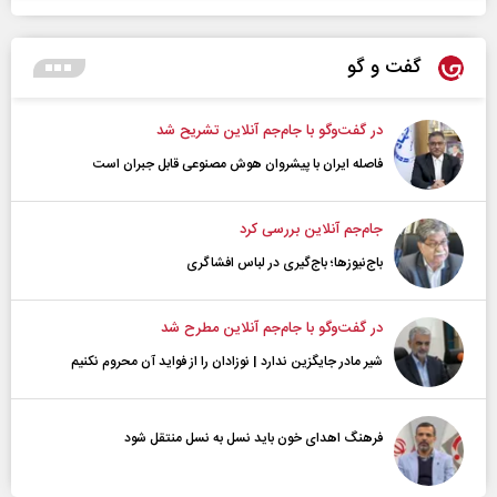
گفت و گو
در گفت‌و‌گو با جام‌جم آنلاین تشریح شد
فاصله ایران با پیشرو‌ان هوش مصنوعی قابل جبران است
جام‌جم آنلاین بررسی کرد
باج‌نیوزها؛ باج‌گیری در لباس افشاگری
در گفت‌و‌گو با جام‌جم آنلاین مطرح شد
شیر مادر جایگزین ندارد | نوزادان را از فواید آن محروم نکنیم
فرهنگ اهدای خون باید نسل به نسل منتقل شود