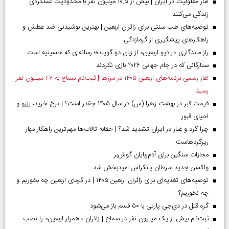
آمار معلولیت در ایران | بیش از ۱۰.۵ میلیون نفر با محدودیت عملکردی
زندگی می‌کنند
توصیه‌های طب سنتی برای زائران اربعین | بهترین نوشیدنی ضد عطش و
راهکارهای پیشگیری از گرمازدگی
راز ماندگاری «رادیو اربعین» از زبان دو گوینده؛ رسانه‌ای که حسینیه است
ستارگانی که در جام جهانی ۲۰۲۶ بازی نکردند
آغاز رسمی برنامه‌های اربعین ۱۴۰۵ در مرز‌ها | ثبت‌نام سماح به ۱.۷ میلیون نفر
رسید
قیمت قبر در بهشت زهرا (س) در سال ۱۴۰۵ چقدر است؟ | نرخ خرید، رزرو و
احیای قبور
چرا گرد و غبار در ایران تشدید شد؟ | حقابه تالاب‌ها مهم‌ترین راهکار مهار
ریزگردهاست
مجازات سنگین برای آدم‌ربایان گوش‌بر
واکسن جدید سرطان پانکراس امیدبخش شد
توصیه‌های تغذیه‌ای برای زائران اربعین ۱۴۰۵ | در گرمای اربعین چه بخوریم و
چه نخوریم؟
گره قتل در دی‌جی پارتی با ۵۰ قسم باز می‌شود
ثبت‌نام بیش از یک میلیون نفر در سماح | زائران «همیار اربعین» را نصب