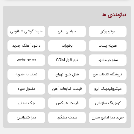
نیازمندی ها
یوتوبروکرز
جراحی بینی
خرید گوشی شیائومی
هزینه پست
بخورات
دانلود آهنگ جدید
سئو در مشهد
نرم افزار CRM
webone.co
فروشگاه انتخاب من
هتل های تهران
کمک به خیریه
میکروبلیدینگ ابرو
قیمت ضایعات آهن
مفتول سیاه
کوچینگ سازمانی
قیمت هبلکس
جک سقفی
خرید میز اداری مدرن
قیمت میلگرد
میز کنفرانس