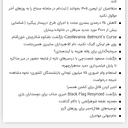
کنند
متقاضیان ارز اربعین ۱۴۰۵ بخوانند | ثبت‌نام در سامانه سماح را به روز‌های آخر
موکول نکنید
کاهش ۲۵ درصدی بستری مجدد با اجرای طرح «پرستار پیگیر» | شناسایی
بیش از ۳۰۰۰ مورد جدید سرطان در خانواده بیماران
Castlevania: Belmont’s Curse؛ بازگشت باشکوه شکارچیان خون‌آشام
روی هر لینکی کلیک نکنید، دام کلاهبرداران سایبری همین‌جاست
سرمایه‌گذاری برای رفاه؛ هزینه یا آینده‌سازی؟
بازگشت مسعود شصت‌چی با دردسر‌های تازه؛ از شایعه حضور در میز مذاکره
تا پایان فیلمبرداری «مرد سه‌هزارچهره»
استعلام وام ضروری ۷۵ میلیون تومانی بازنشستگان کشوری؛ نحوه مشاهده
نتیجه درخواست
اجیر کردن قاتل برای کشتن همسر!
بازگشت Black Flag Resynced خبری جذاب برای دوستداران بازی
معجزه، نقشه شوهرکشی را ناکام گذاشت
توصیه‌های هلال‌احمر برای روز‌های گرم
جام‌جهانی مهاجران