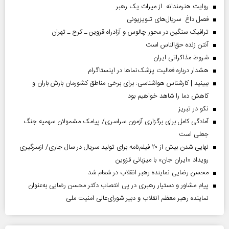
روایت هنرمندانه از میراث یک رهبر
فصل داغ سریال‌های تلویزیونی
ترافیک سنگین در محور چالوس و آزادراه قزوین ـ کرج ـ تهران
آنتن زنده حق‌الناس است
شروط مذاکراتی ایران
هشدار درباره فعالیت پزشک‌نما‌ها در اینستاگرام
ببینید | کارشناس هواشناسی: برای برخی مناطق کشورمان بارش باران و
کاهش دما را شاهد خواهیم بود
نکو در تبریز
آمادگی کامل برای برگزاری آزمون سراسری/ پیامک مشمولان سهمیه جنگ
جعلی است
نهایی شدن بیش از ۲۰ فیلم‌نامه برای تولید سریال در سال جاری/ ازسرگیری
رویداد «ایران جان» با میزبانی قزوین
محسن رضایی نماینده رهبر انقلاب در شعام شد
پیام مشاور و دستیار رهبری در پی انتصاب دکتر محسن رضایی به‌عنوان
نماینده رهبر معظم انقلاب و دبیر شورای‌عالی امنیت ملی