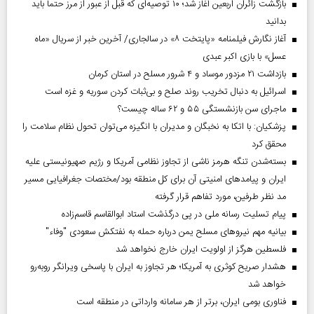
بازگشت زائران اربعین آغاز شد؛ ۱۰ توصیه‌ای که قبل از عبور از مرز حتماً باید
بدانید
آغاز نگارش فیلمنامه «پایتخت ۸» در سالجاری/ آخرین خبر از سریال «ماه
عسل» با بازی اکبر عبدی
بازداشت ۲۱ مزدور موساد و ۴ شرور مسلح در استان کرمان
اسرائیل به دنبال تخریب روند صلح و بی‌ثبات کردن سوریه و غزه است
ماجرای سن بازنشستگی ۵۵ و ۶۲ ساله چیست؟
پزشکیان: با اتکا به نخبگان و مدیران با انگیزه می‌توان تحول نظام سلامت را
محقق کرد
بسته‌شدن تنگه هرمز ناشی از تجاوز نظامی آمریکا و رژیم صهیونیستی علیه
ایران و پیامد‌های امنیتی آن برای کل منطقه بود/مختصات جغرافیایی مسیر
مد نظر طرفین، مورد تفاهم قرار گرفته
پیام تسلیت رسانه ملی در پی درگذشت استاد ابوالقاسم قاسم‌زاده
بیانیه مهم نیروهای مسلح یمن درباره حمله به نفتکش سعودی "وفاء"
فلسطین هرگز از اولویت ایران خارج نخواهد شد
هشدار صریح کوثری به آمریکا؛ هر تجاوز به ایران با پاسخی ویرانگر روبه‌رو
خواهد شد
فناوری بومی ایران، برتر از هر سامانه وارداتی در منطقه است