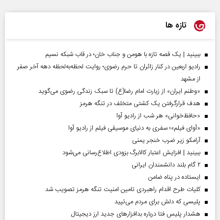
تازه ها
ببینید | یک قصه تازه با هومن و جناب‌ خان؛ در قاب شبکه نسیم
رادیو اربعین در کنار زائران تا حرم رضوی؛ روایت لحظه‌به‌لحظه دهه آخر صفر
از مشهد
«وطنم ایران» از زیارت امام رضا(ع) تا سبک زندگی رضوی می‌گوید
هدف قرارگرفتن یک کشتی متخلف در تنگه هرمز
«حافظ‌خوانی» هر شب از رادیو آوا
«آوای فیلم»؛ سفری به دنیای موسیقی فیلم از رادیو آوا
آرامکو زیر ضرب خنجر یمنی
ببینید | افزایش اعتبار کالابرگ بزودی اطلاع‌رسانی می‌شود
۲ گام بلند دانشمندان ایرانی
ایستاده در پناه ضامن
کلیات طرح اقدام راهبردی تامین امنیت تنگه هرمز تصویب شد
پلیسی که دلش برای مردم می‌تپید
هشدار پلیس فتا درباره بدافزار‌های جدید ارز دیجیتال