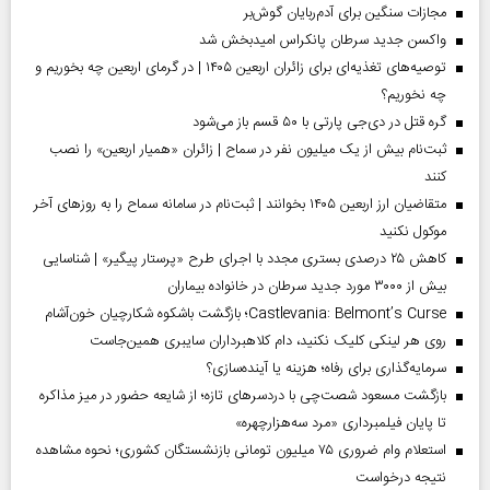
مجازات سنگین برای آدم‌ربایان گوش‌بر
واکسن جدید سرطان پانکراس امیدبخش شد
توصیه‌های تغذیه‌ای برای زائران اربعین ۱۴۰۵ | در گرمای اربعین چه بخوریم و
چه نخوریم؟
گره قتل در دی‌جی پارتی با ۵۰ قسم باز می‌شود
ثبت‌نام بیش از یک میلیون نفر در سماح | زائران «همیار اربعین» را نصب
کنند
متقاضیان ارز اربعین ۱۴۰۵ بخوانند | ثبت‌نام در سامانه سماح را به روز‌های آخر
موکول نکنید
کاهش ۲۵ درصدی بستری مجدد با اجرای طرح «پرستار پیگیر» | شناسایی
بیش از ۳۰۰۰ مورد جدید سرطان در خانواده بیماران
Castlevania: Belmont’s Curse؛ بازگشت باشکوه شکارچیان خون‌آشام
روی هر لینکی کلیک نکنید، دام کلاهبرداران سایبری همین‌جاست
سرمایه‌گذاری برای رفاه؛ هزینه یا آینده‌سازی؟
بازگشت مسعود شصت‌چی با دردسر‌های تازه؛ از شایعه حضور در میز مذاکره
تا پایان فیلمبرداری «مرد سه‌هزارچهره»
استعلام وام ضروری ۷۵ میلیون تومانی بازنشستگان کشوری؛ نحوه مشاهده
نتیجه درخواست