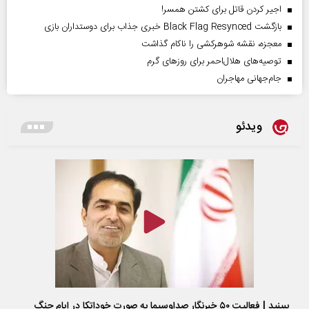
اجیر کردن قاتل برای کشتن همسر!
بازگشت Black Flag Resynced خبری جذاب برای دوستداران بازی
معجزه، نقشه شوهرکشی را ناکام گذاشت
توصیه‌های هلال‌احمر برای روز‌های گرم
جام‌جهانی مهاجران
ویدئو
ببینید | فعالیت ۵۰ خبرنگار صداوسیما به صورت خوداتکا در ایام جنگ