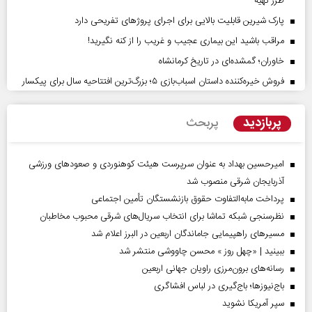
طرز تهیه
پارک شیرین قابلیت‌ بالایی برای اجرای پروژهای تفریحی دارد
مراقب باشید این بیماری عجیب و غریب را از کنه نگیرید!
خاوران؛ گمشده‌ای در تاریخ کرمانشاه
فروش خیره‌کننده داستان اسباب‌بازی ۵؛ بزرگ‌ترین افتتاحیه سال برای پیکسار
پربازدید
پربحث
امیرحسین بهداد به عنوان سرپرست هیئت کوهنوردی و صعودهای ورزشی
آذربایجان شرقی منصوب شد
پرداخت مابه‌التفاوت حقوق بازنشستگان تأمین اجتماعی
نظرسنجی شبکه تماشا برای انتخاب سریال‌های شرقی محبوب مخاطبان
مسیر‌های راهپیمایی جاماندگان اربعین در البرز اعلام شد
ببینید | «چهل روز » محسن چاووشی منتشر شد
رسانه‌های برون‌مرزی راویان جهانی اربعین
باج‌نیوزها؛ باج‌گیری در لباس افشاگری
سپر آمریکا نشوید