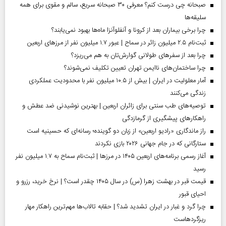
صبحانه چی درست کنم؟ معرفی ۳۰ صبحانه سریع، سالم و مقوی برای همه
سلیقه‌ها
چرا برخی بیماران بعد از کرونا و آنفلوآنزا ماه‌ها بهبود نمی‌یابند؟
ثبت‌نام ۲.۵ میلیون زائر در سماح | عبور ۱.۷ میلیون نفر از مرز‌های اربعین
چرا بعد از سفرهای طولانی گوارش‌تان به هم می‌ریزد؟
چرا ساختمان‌های ناایمن تهران تعیین تکلیف نمی‌شوند؟
آمار معلولیت در ایران | بیش از ۱۰.۵ میلیون نفر با محدودیت عملکردی
زندگی می‌کنند
توصیه‌های طب سنتی برای زائران اربعین | بهترین نوشیدنی ضد عطش و
راهکارهای پیشگیری از گرمازدگی
راز ماندگاری «رادیو اربعین» از زبان دو گوینده؛ رسانه‌ای که حسینیه است
ستارگانی که در جام جهانی ۲۰۲۶ بازی نکردند
آغاز رسمی برنامه‌های اربعین ۱۴۰۵ در مرز‌ها | ثبت‌نام سماح به ۱.۷ میلیون نفر
رسید
قیمت قبر در بهشت زهرا (س) در سال ۱۴۰۵ چقدر است؟ | نرخ خرید، رزرو و
احیای قبور
چرا گرد و غبار در ایران تشدید شد؟ | حقابه تالاب‌ها مهم‌ترین راهکار مهار
ریزگردهاست