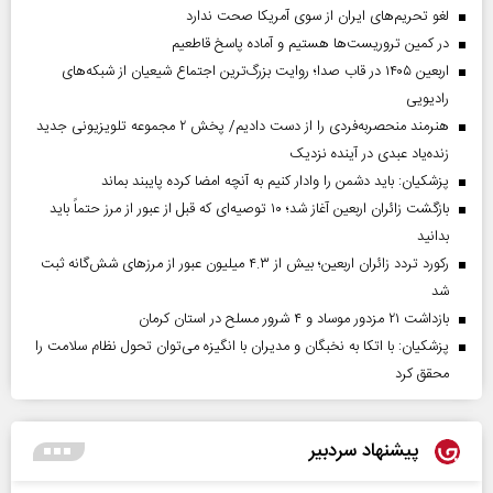
لغو تحریم‌های ایران از سوی آمریکا صحت ندارد
در کمین تروریست‌ها هستیم و آماده پاسخ قاطعیم
اربعین ۱۴۰۵ در قاب صدا؛ روایت بزرگ‌ترین اجتماع شیعیان از شبکه‌های
رادیویی
هنرمند منحصر‌به‌فردی را از دست دادیم/ پخش ۲ مجموعه تلویزیونی جدید
زنده‌یاد عبدی در آینده نزدیک
پزشکیان: باید دشمن را وادار کنیم به آنچه امضا کرده پایبند بماند
بازگشت زائران اربعین آغاز شد؛ ۱۰ توصیه‌ای که قبل از عبور از مرز حتماً باید
بدانید
رکورد تردد زائران اربعین؛ بیش از ۴.۳ میلیون عبور از مرزهای شش‌گانه ثبت
شد
بازداشت ۲۱ مزدور موساد و ۴ شرور مسلح در استان کرمان
پزشکیان: با اتکا به نخبگان و مدیران با انگیزه می‌توان تحول نظام سلامت را
محقق کرد
پیشنهاد سردبیر