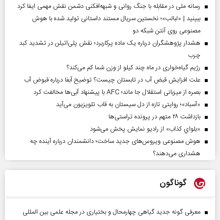
رسانه ملی در مقابله با جنگ روانی و شبهه‌افکنی دشمن نقش مهمی ایفا کرد
ببینید | «لبالب»؛ نخستین سریال مستند داستانی تولید شده با هوش
مصنوعی روی آنتن شبکه دو
هشدار پژوهشگران درباره یک ماده پرکاربرد؛ نقش پلی‌اتیلن در تشدید کبد
چرب
رژیم گیاه‌خواری در ماه چند کیلو از وزن شما کم می‌کند؟
علت افزایش قبض آب در تابستان چیست؟ توضیح آبفا درباره قبوض آب
بصره از میزبانی استقلال جا ماند؛ AFC با پیشنهاد آبی‌ها مخالفت کرد
«آسباد»؛ روایتی تازه از دل سیستان به قاب تلویزیون می‌آید
بازداشت ۲۸ متهم در پرونده تراستی‌ها
«بلواي کذاب» از رادیو نمایش پخش می‌شود
هوش مصنوعی ویروس‌های جدید ساخت؛ دانشمندان درباره آینده چه
هشداری می‌دهند؟
گوناگون
معرفی گونه جدید گیاهی چهارمحال و بختیاری در مجله علمی بین المللی