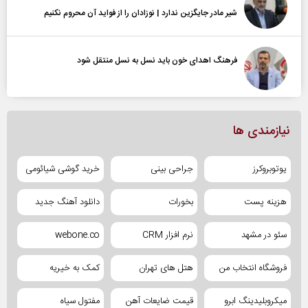
شیر مادر جایگزین ندارد | نوزادان را از فواید آن محروم نکنیم
فرهنگ اهدای خون باید نسل به نسل منتقل شود
نیازمندی ها
یوتوبروکرز
جراحی بینی
خرید گوشی شیائومی
هزینه پست
بخورات
دانلود آهنگ جدید
سئو در مشهد
نرم افزار CRM
webone.co
فروشگاه انتخاب من
هتل های تهران
کمک به خیریه
میکروبلیدینگ ابرو
قیمت ضایعات آهن
مفتول سیاه