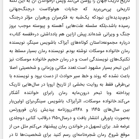
تاریخ تاریک جهان را روشن می‌کند وپس ازخواندن آن به این نکته
تاریخی پی‌می‌برید که جنایات هولوکاست درجنگ‌جهانی
دوم،پدیده‌ای نبودکه یک‌شبه به فکرسران ورهبران مؤثر درجنگ
رسیده باشد،بلکه سلسله‌ علت‌هایی آهسته و پیوسته موجب بروز
جنگ و ویرانی شده‌اند.پیش ازاین هم یادداشتی در«قفسه کتاب»
درباره مجموعه‌داستان کوتاه‌های آیزاک باشویس سینگر، نویسنده
رمان خانواده موسکات نوشته بودم. نویسنده رمان بسیار مسلط به
تکنیک‌های نویسندگی است و در رمان حجیم خانواده موسکات نیز
این تبحر بسیار مشهود است.تعدد مکانی وزمانی و شخصیتی اصلا
باعث نشده که روند و خط سیر حوادث از دست برود و نویسنده با
بی‌طرفی فقط به روایت بخشی از تاریخ اروپا در سال‌هایی تاریک
پرداخته وبا تبحر درون‌مایه رمان رابرای خواننده آشکار
می‌کند.خانواده موسکات، اثرآیزاک باشویس سینگر،برای اولین‌بار
بین سال‌های ۱۹۴۵ و ۱۹۴۸درروزنامه ییدیش زبان فورورتس
به‌صورت پاورقی انتشار یافت و درسال۱۹۵۰ درقالب کتابی دوجلدی
عرضه شد. برای تسهیل در خواندن رمان پیشنهاد می‌کنم مثل من از
موقع شروع رمان شجره‌نامه‌ای رسم کنید برای شخصیت‌ها تا در