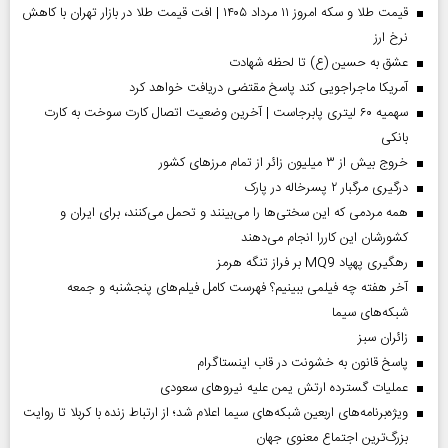
قیمت طلا و سکه امروز ۱۱ مرداد ۱۴۰۵ | افت قیمت طلا در بازار تهران با کاهش
نرخ ارز
عشق به حسین (ع) تا لحظه شهادت
آمریکا ماجراجویی کند پاسخ مقتضی دریافت خواهد کرد
سهمیه ۶۰ لیتری پابرجاست | آخرین وضعیت اتصال کارت سوخت به کارت
بانکی
خروج بیش از ۳ میلیون زائر از تمام مرز‌های کشور
درگیری مرگبار ۲ پسرخاله در پارک
همه مردمی که این سختی‌ها را می‌بینند و تحمل می‌کنند، برای ایران و
کشورشان این کاررا انجام می‌دهند
رهگیری پهپاد MQ9 بر فراز تنگه هرمز
آخر هفته چه فیلمی ببینیم؟ فهرست کامل فیلم‌های پنجشنبه و جمعه
شبکه‌های سیما
‌زائران سبز
پاسخ قانون به خشونت در قاب اینستاگرام
عملیات گسترده ارتش یمن علیه نیروهای سعودی
ویژه‌برنامه‌های اربعین شبکه‌های سیما اعلام شد؛ از ارتباط زنده با کربلا تا روایت
بزرگ‌ترین اجتماع معنوی جهان