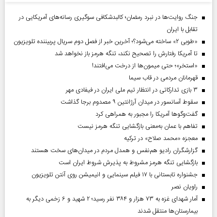
جنگ روایت‌ها در نبرد رمضان؛ کالبدشکافی سوگیری رسانه‌های آمریکایی در
تقابل با ایران
«طوبی ۲» ساخته می‌شود؟؛ آخرین خبر از فصل دوم سریال پربیننده تلویزیون
تا آمریکا رفتارش را تصحیح نکند، تنگه هرمز باز نخواهد شد
«استخر»‌‌؛ حتی میمون‌ها از درخت می‌افتند!
قهرمانان مردمی در قاب سیما
۳ بازی تدارکاتی در انتظار تیم ملی ایران در فیفادی مهر
سقوط آسانسور در میدان آرژانتین ۹ مصدوم برجا گذاشت
گفت‌وگوها آمریکا را مجبور به همراهی کرد
تفاهم با عمان به‌معنی بازگشایی تنگه هرمز نیست
معجزه «محمد صلاح» در ترکیه
گزارشگران رادیو هم‌نفس و همدل مردم در میدان‌های سخت هستند
بازگشایی تنگه هرمز مشروط به پذیرش شروط ایران است
جشنواره تابستانی با ۱۷ فیلم سینمایی و انیمیشن روی آنتن تلویزیون
راویان نصر
آمار شهدای غزه به ۷۳ هزار و ۳۸۴ نفر رسید؛ ۲ شهید و ۶ زخمی دیگر به
بیمارستان‌ها منتقل شدند