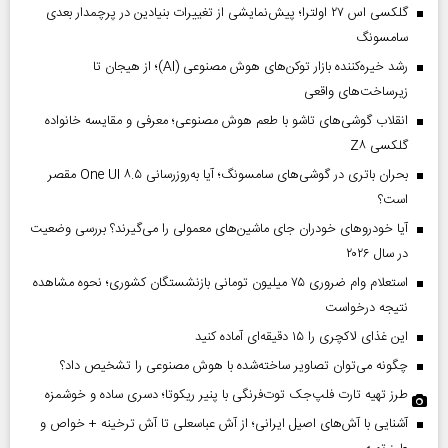
گلکسی اس ۲۷ اولترا؛ پیش‌نمایشی از تغییرات بنیادین در پرچمدار بعدی
سامسونگ
رشد خیره‌کننده بازار توکن‌های هوش مصنوعی (AI)؛ از هیجان تا
زیرساخت‌های واقعی
انقلاب گوشی‌های تاشو‌ با طعم هوش مصنوعی؛ معرفی و مقایسه خانواده
گلکسی Z۸
بحران باتری در گوشی‌های سامسونگ؛ آیا به‌روزرسانی One UI ۸.۵ مقصر
است؟
آیا خودروهای خودران جای ماشین‌های معمولی را می‌گیرند؟ بررسی وضعیت
در سال ۲۰۲۶
استعلام وام ضروری ۷۵ میلیون تومانی بازنشستگان کشوری؛ نحوه مشاهده
نتیجه درخواست
این غذای لاکچری را ۱۵ دقیقه‌ای آماده کنید
چگونه می‌توان تصاویر ساخته‌شده با هوش مصنوعی را تشخیص داد؟
طرز تهیه تارت فلپ‌جک توت‌فرنگی با پنیر ریکوتا؛ دسری ساده و خوشمزه
آشنایی با آش‌های اصیل ایرانی؛ از آش عباسعلی تا آش ترخینه + خواص و